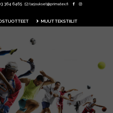
3 364 6465
tarjoukset@primatex.fi
OSTUOTTEET
MUUT TEKSTIILIT