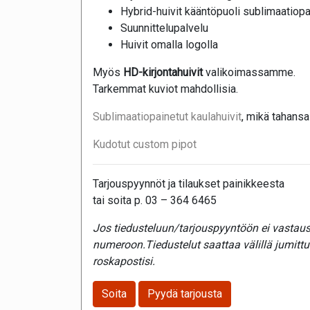
Hybrid-huivit kääntöpuoli sublimaatiop
Suunnittelupalvelu
Huivit omalla logolla
Myös
HD-kirjontahuivit
valikoimassamme.
Tarkemmat kuviot mahdollisia.
Sublimaatiopainetut kaulahuivit
, mikä tahansa
Kudotut custom pipot
Tarjouspyynnöt ja tilaukset painikkeesta
tai soita p. 03 – 364 6465
Jos tiedusteluun/tarjouspyyntöön ei vastaust
numeroon.Tiedustelut saattaa välillä jumitt
roskapostisi.
Soita
Pyydä tarjousta