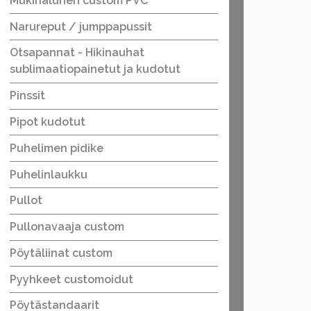
Mukinalunen custom PVC
Narureput / jumppapussit
Otsapannat - Hikinauhat
sublimaatiopainetut ja kudotut
Pinssit
Pipot kudotut
Puhelimen pidike
Puhelinlaukku
Pullot
Pullonavaaja custom
Pöytäliinat custom
Pyyhkeet customoidut
Pöytästandaarit