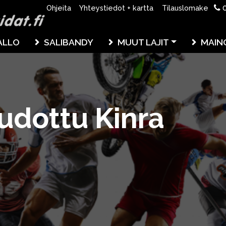
0
Ohjeita
Yhteystiedot + kartta
Tilauslomake
ALLO
SALIBANDY
MUUT LAJIT
MAIN
udottu Kinra