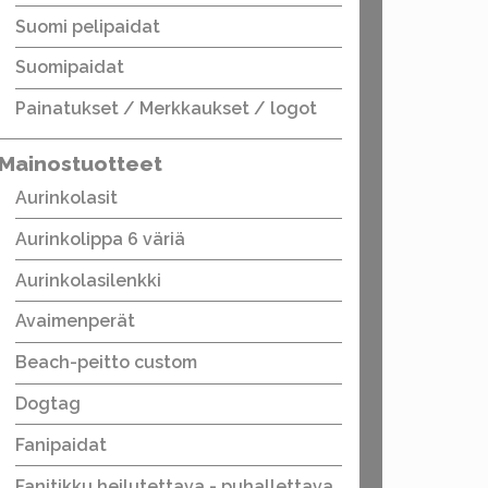
Suomi pelipaidat
Suomipaidat
Painatukset / Merkkaukset / logot
Mainostuotteet
Aurinkolasit
Aurinkolippa 6 väriä
Aurinkolasilenkki
Avaimenperät
Beach-peitto custom
Dogtag
Fanipaidat
Fanitikku heilutettava - puhallettava