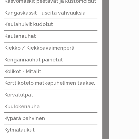
Kasvomaskit pestävät ja kustomoidut
Kangaskassit - useita vahvuuksia
Kaulahuivit kudotut
Kaulanauhat
Kiekko / Kiekkoavaimenperä
Kengännauhat painetut
Kolikot - Mitalit
Korttikotelo matkapuhelimen taakse.
Korvatulpat
Kuulokenauha
Kypärä pahvinen
Kylmälaukut