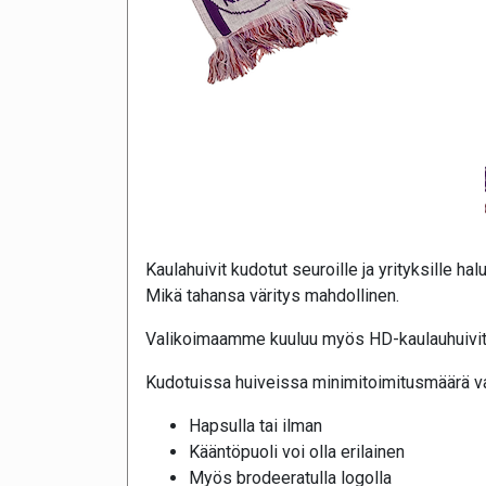
Kaulahuivit kudotut seuroille ja yrityksille halu
Mikä tahansa väritys mahdollinen.
Valikoimaamme kuuluu myös HD-kaulauhuivit,
Kudotuissa huiveissa minimitoimitusmäärä va
Hapsulla tai ilman
Kääntöpuoli voi olla erilainen
Myös brodeeratulla logolla