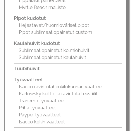
Lippalakit painettavat
Myrtle Beach mallisto
Pipot kudotut
Heijastavat/huomioväriset pipot
Pipot sublimaatiopainetut custom
Kaulahuivit kudotut
Sublimaatiopainetut kolmiohuivit
Sublimaatiopainetut kaulahuivit
Tuubihuivit
Työvaatteet
Isacco ravintolahenkilökunnan vaatteet
Karlowsky keittiö ja ravintola tekstiilit
Tranemo työvaatteet
Priha työvaatteet
Payper työvaatteet
Isacco kokin vaatteet