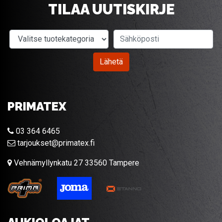
TILAA UUTISKIRJE
Valitse tuotekategoria
Sähköposti
Lähetä
PRIMATEX
03 364 6465
tarjoukset@primatex.fi
Vehnämyllynkatu 27 33560 Tampere