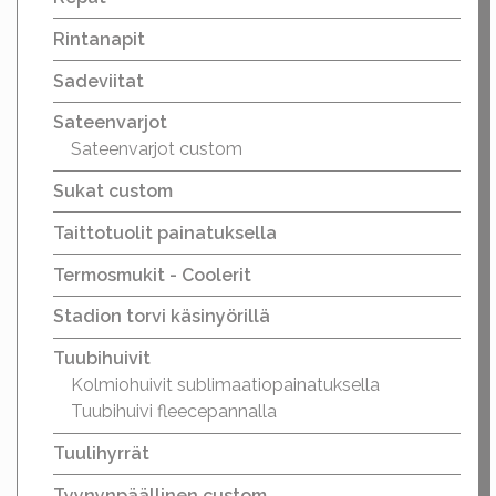
Rintanapit
Sadeviitat
Sateenvarjot
Sateenvarjot custom
Sukat custom
Taittotuolit painatuksella
Termosmukit - Coolerit
Stadion torvi käsinyörillä
Tuubihuivit
Kolmiohuivit sublimaatiopainatuksella
Tuubihuivi fleecepannalla
Tuulihyrrät
Tyynynpäällinen custom