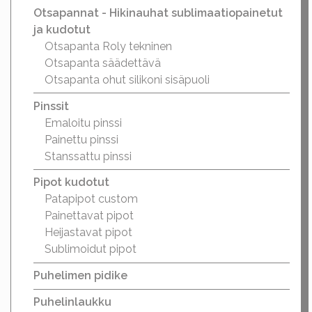
Otsapannat - Hikinauhat sublimaatiopainetut
ja kudotut
Otsapanta Roly tekninen
Otsapanta säädettävä
Otsapanta ohut silikoni sisäpuoli
Pinssit
Emaloitu pinssi
Painettu pinssi
Stanssattu pinssi
Pipot kudotut
Patapipot custom
Painettavat pipot
Heijastavat pipot
Sublimoidut pipot
Puhelimen pidike
Puhelinlaukku