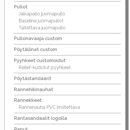
Pullot
Jalkapallo juomapullo
Baseline juomapullot
Taitettava juomapullo
Pullonavaaja custom
Pöytäliinat custom
Pyyhkeet customoidut
Relief-kudotut pyyhkeet
Pöytästandaarit
Rannehikinauhat
Rannekkeet
Rannenauha PVC irroitettava
Rantasandaalit logolla
Reput