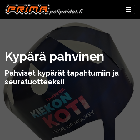
Kypärä pahvinen
Pahviset kypärät tapahtumiin ja
seuratuotteeksi!