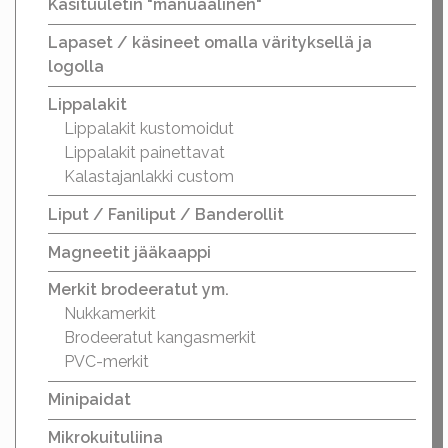
Käsituuletin "manuaalinen"
Lapaset / käsineet omalla värityksellä ja
logolla
Lippalakit
Lippalakit kustomoidut
Lippalakit painettavat
Kalastajanlakki custom
Liput / Faniliput / Banderollit
Magneetit jääkaappi
Merkit brodeeratut ym.
Nukkamerkit
Brodeeratut kangasmerkit
PVC-merkit
Minipaidat
Mikrokuituliina