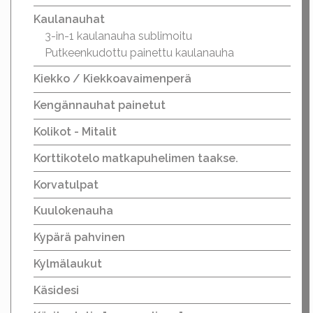
Kaulanauhat
3-in-1 kaulanauha sublimoitu
Putkeenkudottu painettu kaulanauha
Kiekko / Kiekkoavaimenperä
Kengännauhat painetut
Kolikot - Mitalit
Korttikotelo matkapuhelimen taakse.
Korvatulpat
Kuulokenauha
Kypärä pahvinen
Kylmälaukut
Käsidesi