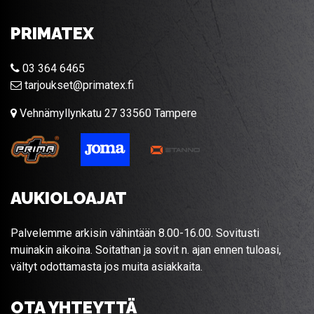
PRIMATEX
03 364 6465
tarjoukset@primatex.fi
Vehnämyllynkatu 27 33560 Tampere
AUKIOLOAJAT
Palvelemme arkisin vähintään 8.00-16.00. Sovitusti
muinakin aikoina. Soitathan ja sovit n. ajan ennen tuloasi,
vältyt odottamasta jos muita asiakkaita.
OTA YHTEYTTÄ