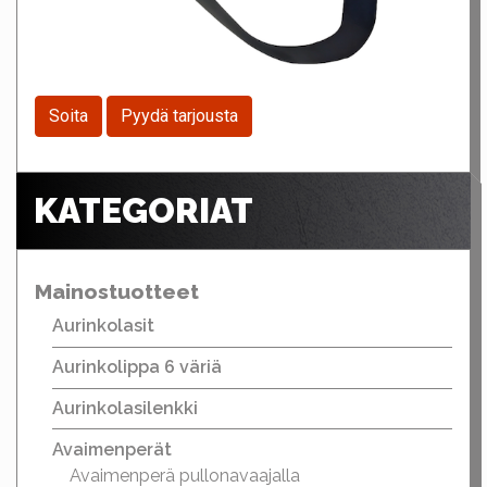
Soita
Pyydä tarjousta
KATEGORIAT
Mainostuotteet
Aurinkolasit
Aurinkolippa 6 väriä
Aurinkolasilenkki
Avaimenperät
Avaimenperä pullonavaajalla