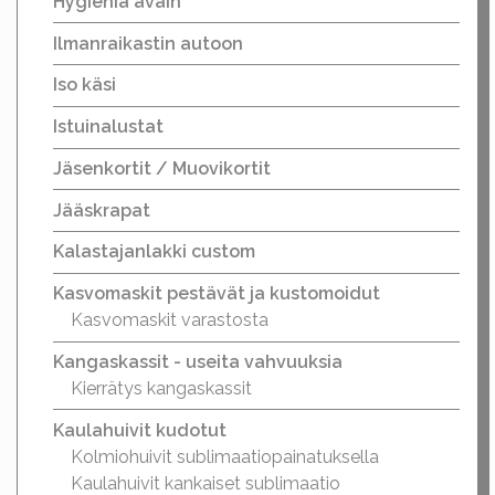
Hygienia avain
Ilmanraikastin autoon
Iso käsi
Istuinalustat
Jäsenkortit / Muovikortit
Jääskrapat
Kalastajanlakki custom
Kasvomaskit pestävät ja kustomoidut
Kasvomaskit varastosta
Kangaskassit - useita vahvuuksia
Kierrätys kangaskassit
Kaulahuivit kudotut
Kolmiohuivit sublimaatiopainatuksella
Kaulahuivit kankaiset sublimaatio