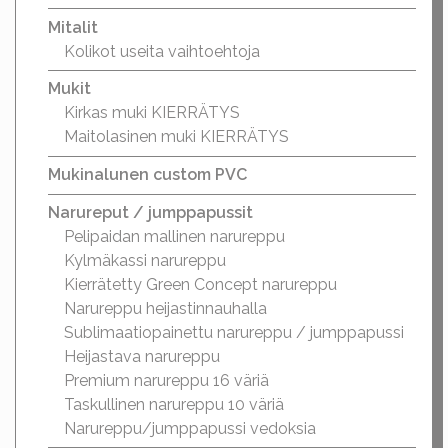
Mitalit
Kolikot useita vaihtoehtoja
Mukit
Kirkas muki KIERRÄTYS
Maitolasinen muki KIERRÄTYS
Mukinalunen custom PVC
Narureput / jumppapussit
Pelipaidan mallinen narureppu
Kylmäkassi narureppu
Kierrätetty Green Concept narureppu
Narureppu heijastinnauhalla
Sublimaatiopainettu narureppu / jumppapussi
Heijastava narureppu
Premium narureppu 16 väriä
Taskullinen narureppu 10 väriä
Narureppu/jumppapussi vedoksia