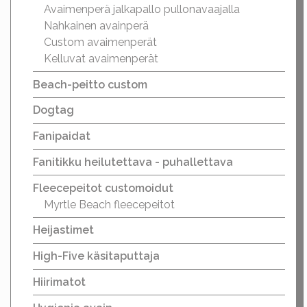
Avaimenperä jalkapallo pullonavaajalla
Nahkainen avainperä
Custom avaimenperät
Kelluvat avaimenperät
Beach-peitto custom
Dogtag
Fanipaidat
Fanitikku heilutettava - puhallettava
Fleecepeitot customoidut
Myrtle Beach fleecepeitot
Heijastimet
High-Five käsitaputtaja
Hiirimatot