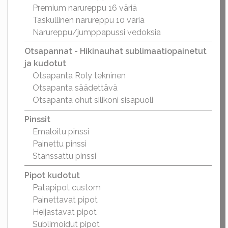
Premium narureppu 16 väriä
Taskullinen narureppu 10 väriä
Narureppu/jumppapussi vedoksia
Otsapannat - Hikinauhat sublimaatiopainetut
ja kudotut
Otsapanta Roly tekninen
Otsapanta säädettävä
Otsapanta ohut silikoni sisäpuoli
Pinssit
Emaloitu pinssi
Painettu pinssi
Stanssattu pinssi
Pipot kudotut
Patapipot custom
Painettavat pipot
Heijastavat pipot
Sublimoidut pipot