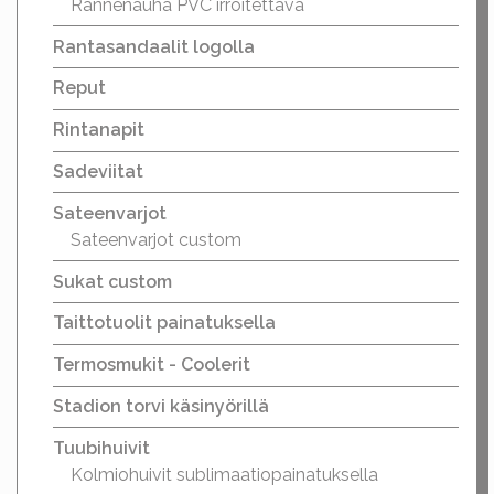
Rannenauha PVC irroitettava
Rantasandaalit logolla
Reput
Rintanapit
Sadeviitat
Sateenvarjot
Sateenvarjot custom
Sukat custom
Taittotuolit painatuksella
Termosmukit - Coolerit
Stadion torvi käsinyörillä
Tuubihuivit
Kolmiohuivit sublimaatiopainatuksella