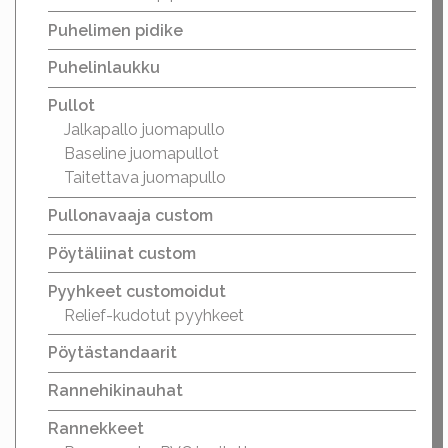
Puhelimen pidike
Puhelinlaukku
Pullot
Jalkapallo juomapullo
Baseline juomapullot
Taitettava juomapullo
Pullonavaaja custom
Pöytäliinat custom
Pyyhkeet customoidut
Relief-kudotut pyyhkeet
Pöytästandaarit
Rannehikinauhat
Rannekkeet