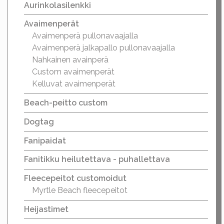
Aurinkolasilenkki
Avaimenperät
Avaimenperä pullonavaajalla
Avaimenperä jalkapallo pullonavaajalla
Nahkainen avainperä
Custom avaimenperät
Kelluvat avaimenperät
Beach-peitto custom
Dogtag
Fanipaidat
Fanitikku heilutettava - puhallettava
Fleecepeitot customoidut
Myrtle Beach fleecepeitot
Heijastimet