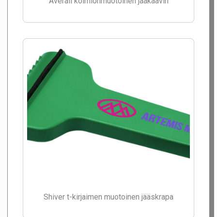
Averall kolmionmuotoinen jääkaavin
Shiver t-kirjaimen muotoinen jääskrapa