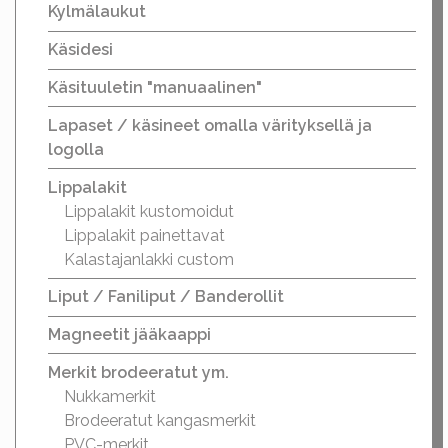
Kylmälaukut
Käsidesi
Käsituuletin "manuaalinen"
Lapaset / käsineet omalla värityksellä ja
logolla
Lippalakit
Lippalakit kustomoidut
Lippalakit painettavat
Kalastajanlakki custom
Liput / Faniliput / Banderollit
Magneetit jääkaappi
Merkit brodeeratut ym.
Nukkamerkit
Brodeeratut kangasmerkit
PVC-merkit