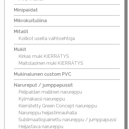
Minipaidat
Mikrokuituliina
Mitalit
Kolikot useita vaihtoehtoja
Mukit
Kirkas muki KIERRÄTYS
Maitolasinen muki KIERRÄTYS
Mukinalunen custom PVC
Narureput / jumppapussit
Pelipaidan mallinen narureppu
Kylmäkassi narureppu
Kierrätetty Green Concept narureppu
Narureppu heijastinnauhalla
Sublimaatiopainettu narureppu / jumppapussi
Heijastava narureppu