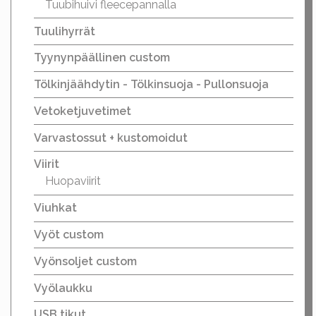
Tuubihuivi fleecepannalla
Tuulihyrrät
Tyynynpäällinen custom
Tölkinjäähdytin - Tölkinsuoja - Pullonsuoja
Vetoketjuvetimet
Varvastossut + kustomoidut
Viirit
Huopaviirit
Viuhkat
Vyöt custom
Vyönsoljet custom
Vyölaukku
USB tikut