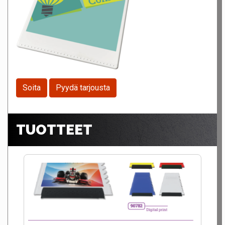
Soita
Pyydä tarjousta
TUOTTEET