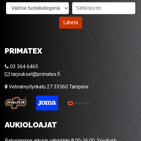
Valitse tuotekategoria
Sähköposti
Lähetä
PRIMATEX
03 364 6465
tarjoukset@primatex.fi
Vehnämyllynkatu 27 33560 Tampere
AUKIOLOAJAT
Palvelemme arkisin vähintään 8.00-16.00. Sovitusti