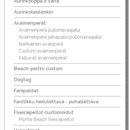
Aurinkolippa 6 väriä
Aurinkolasilenkki
Avaimenperät
Avaimenperä pullonavaajalla
Avaimenperä jalkapallo pullonavaajalla
Nahkainen avainperä
Custom avaimenperät
Kelluvat avaimenperät
Beach-peitto custom
Dogtag
Fanipaidat
Fanitikku heilutettava - puhallettava
Fleecepeitot customoidut
Myrtle Beach fleecepeitot