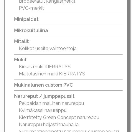
Brodeeratut kangasmerkit
PVC-merkit
Minipaidat
Mikrokuituliina
Mitalit
Kolikot useita vaihtoehtoja
Mukit
Kirkas muki KIERRÄTYS
Maitolasinen muki KIERRÄTYS
Mukinalunen custom PVC
Narureput / jumppapussit
Pelipaidan mallinen narureppu
Kylmäkassi narureppu
Kierrätetty Green Concept narureppu
Narureppu heijastinnauhalla
Sublimaatiopainettu narureppu / jumppapussi