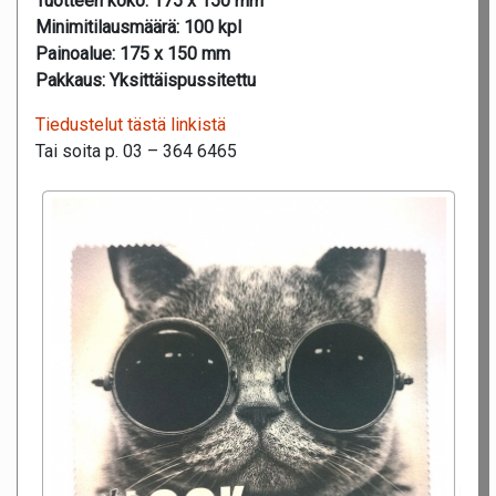
Tuotteen koko:
175 x 150 mm
Minimitilausmäärä:
100 kpl
Painoalue:
175 x 150 mm
Pakkaus:
Yksittäispussitettu
Tiedustelut tästä linkistä
Tai soita p. 03 – 364 6465