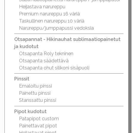
Heijastava narureppu
Premium narureppu 16 väriä
Taskullinen narureppu 10 väriä
Narureppu/jumppapussi vedoksia
Otsapannat - Hikinauhat sublimaatiopainetut
ja kudotut
Otsapanta Roly tekninen
Otsapanta säädettävä
Otsapanta ohut silikoni sisäpuoli
Pinssit
Emaloitu pinssi
Painettu pinssi
Stanssattu pinssi
Pipot kudotut
Patapipot custom
Painettavat pipot
Heijastavat pipot