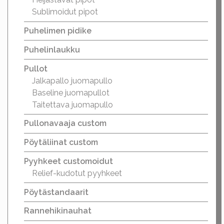
Sublimoidut pipot
Puhelimen pidike
Puhelinlaukku
Pullot
Jalkapallo juomapullo
Baseline juomapullot
Taitettava juomapullo
Pullonavaaja custom
Pöytäliinat custom
Pyyhkeet customoidut
Relief-kudotut pyyhkeet
Pöytästandaarit
Rannehikinauhat