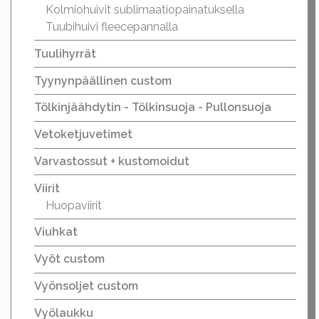
Kolmiohuivit sublimaatiopainatuksella
Tuubihuivi fleecepannalla
Tuulihyrrät
Tyynynpäällinen custom
Tölkinjäähdytin - Tölkinsuoja - Pullonsuoja
Vetoketjuvetimet
Varvastossut + kustomoidut
Viirit
Huopaviirit
Viuhkat
Vyöt custom
Vyönsoljet custom
Vyölaukku