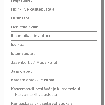
Heijastimet
High-Five käsitaputtaja
Hiirimatot
Hygienia avain
Ilmanraikastin autoon
Iso käsi
Istuinalustat
Jäsenkortit / Muovikortit
Jääskrapat
Kalastajanlakki custom
Kasvomaskit pestävät ja kustomoidut
Kasvomaskit varastosta
Kangaskassit - useita vahvuuksia