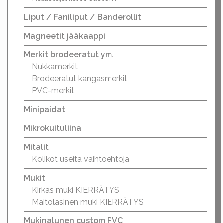
Liput / Faniliput / Banderollit
Magneetit jääkaappi
Merkit brodeeratut ym.
Nukkamerkit
Brodeeratut kangasmerkit
PVC-merkit
Minipaidat
Mikrokuituliina
Mitalit
Kolikot useita vaihtoehtoja
Mukit
Kirkas muki KIERRÄTYS
Maitolasinen muki KIERRÄTYS
Mukinalunen custom PVC