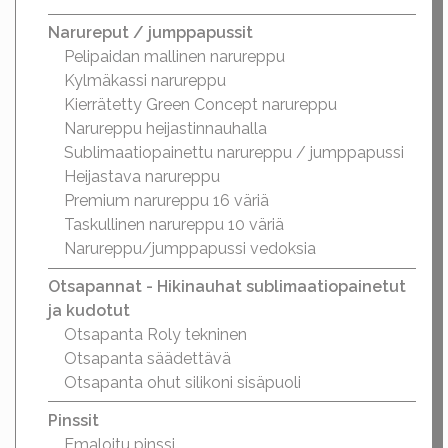
Narureput / jumppapussit
Pelipaidan mallinen narureppu
Kylmäkassi narureppu
Kierrätetty Green Concept narureppu
Narureppu heijastinnauhalla
Sublimaatiopainettu narureppu / jumppapussi
Heijastava narureppu
Premium narureppu 16 väriä
Taskullinen narureppu 10 väriä
Narureppu/jumppapussi vedoksia
Otsapannat - Hikinauhat sublimaatiopainetut
ja kudotut
Otsapanta Roly tekninen
Otsapanta säädettävä
Otsapanta ohut silikoni sisäpuoli
Pinssit
Emaloitu pinssi