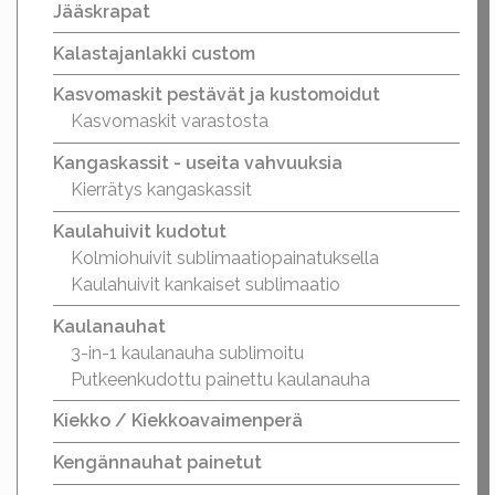
Jääskrapat
Kalastajanlakki custom
Kasvomaskit pestävät ja kustomoidut
Kasvomaskit varastosta
Kangaskassit - useita vahvuuksia
Kierrätys kangaskassit
Kaulahuivit kudotut
Kolmiohuivit sublimaatiopainatuksella
Kaulahuivit kankaiset sublimaatio
Kaulanauhat
3-in-1 kaulanauha sublimoitu
Putkeenkudottu painettu kaulanauha
Kiekko / Kiekkoavaimenperä
Kengännauhat painetut