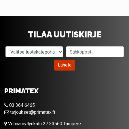
TILAA UUTISKIRJE
Valitse tuotekategoria
Sähköposti
Lähetä
PRIMATEX
03 364 6465
tarjoukset@primatex.fi
Vehnämyllynkatu 27 33560 Tampere