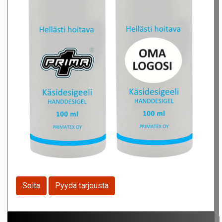
Soita
Pyydä tarjousta