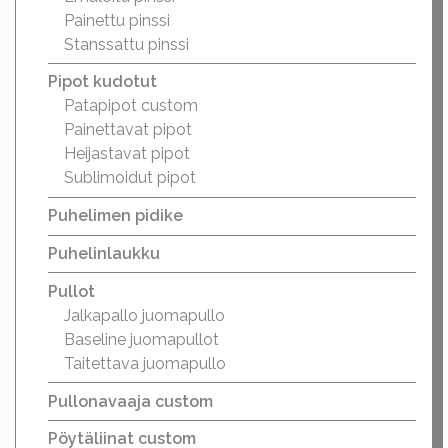
Painettu pinssi
Stanssattu pinssi
Pipot kudotut
Patapipot custom
Painettavat pipot
Heijastavat pipot
Sublimoidut pipot
Puhelimen pidike
Puhelinlaukku
Pullot
Jalkapallo juomapullo
Baseline juomapullot
Taitettava juomapullo
Pullonavaaja custom
Pöytäliinat custom