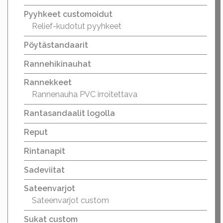
Pyyhkeet customoidut
Relief-kudotut pyyhkeet
Pöytästandaarit
Rannehikinauhat
Rannekkeet
Rannenauha PVC irroitettava
Rantasandaalit logolla
Reput
Rintanapit
Sadeviitat
Sateenvarjot
Sateenvarjot custom
Sukat custom