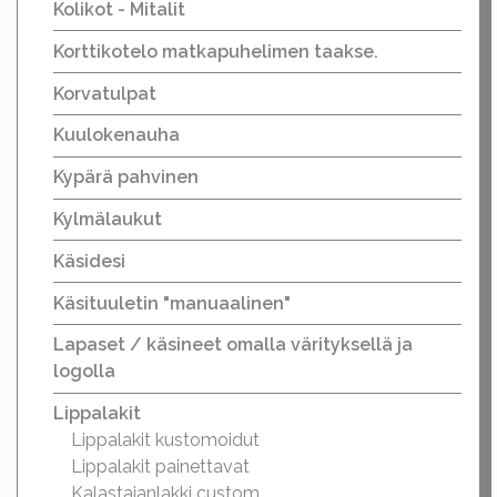
Kolikot - Mitalit
Korttikotelo matkapuhelimen taakse.
Korvatulpat
Kuulokenauha
Kypärä pahvinen
Kylmälaukut
Käsidesi
Käsituuletin "manuaalinen"
Lapaset / käsineet omalla värityksellä ja
logolla
Lippalakit
Lippalakit kustomoidut
Lippalakit painettavat
Kalastajanlakki custom