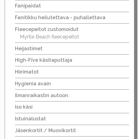
Fanipaidat
Fanitikku heilutettava - puhallettava
Fleecepeitot customoidut
Myrtle Beach fleecepeitot
Heijastimet
High-Five käsitaputtaja
Hiirimatot
Hygienia avain
Ilmanraikastin autoon
Iso käsi
Istuinalustat
Jäsenkortit / Muovikortit