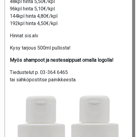
48kpl hinta 5,50€/kpl
96kpl hinta 5,10€/kpl
144kpl hinta 4,80€/kpl
192kpl hinta 4,50€/kpl
Hinnat sis.alv.
Kysy tarjous 500ml pullosta!
Myös shampoot ja nestesaippuat omalla logolla!
Tiedustelut p. 03-364 6465
tai sähköpostitse painikkeesta.