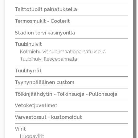
Taittotuolit painatuksella
Termosmukit - Coolerit
Stadion torvi käsinyörillä
Tuubihuivit
Kolmiohuivit sublimaatiopainatuksella
Tuubihuivi fleecepannalla
Tuulihyrrät
Tyynynpäällinen custom
Tölkinjäähdytin - Tölkinsuoja - Pullonsuoja
Vetoketjuvetimet
Varvastossut + kustomoidut
Viirit
Huopaviirit