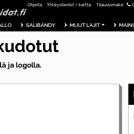
0
Ohjeita
Yhteystiedot + kartta
Tilauslomake
ALLO
SALIBANDY
MUUT LAJIT
MAIN
 kudotut
ä ja logolla.