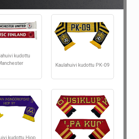
ahuivi kudottu
Manchester
Kaulahuivi kudottu PK-09
uivi kudottu Hiop