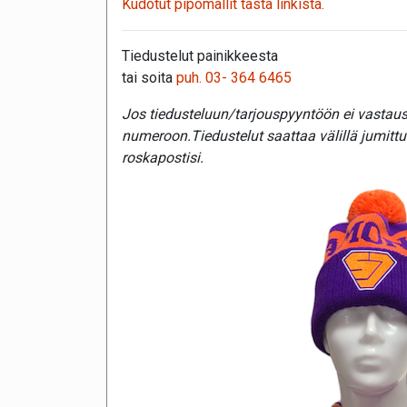
Kudotut pipomallit tästä linkistä.
Tiedustelut painikkeesta
tai soita
puh. 03- 364 6465
Jos tiedusteluun/tarjouspyyntöön ei vastaust
numeroon.Tiedustelut saattaa välillä jumitt
roskapostisi.