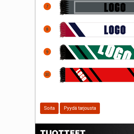
Soita
Pyydä tarjousta
TUOTTEET