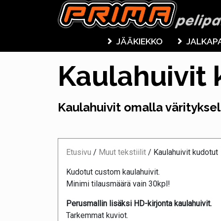
JÄÄKIEKKO
JALKAP
Kaulahuivit
Kaulahuivit omalla värityksell
Etusivu
/
Muut tekstiilit
/
Kaulahuivit kudotut
Kudotut custom kaulahuivit.
Minimi tilausmäärä vain 30kpl!
Perusmallin lisäksi HD-kirjonta kaulahuivit.
Tarkemmat kuviot.