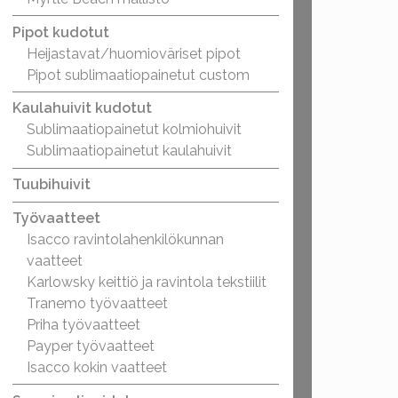
Pipot kudotut
Heijastavat/huomioväriset pipot
Pipot sublimaatiopainetut custom
Kaulahuivit kudotut
Sublimaatiopainetut kolmiohuivit
Sublimaatiopainetut kaulahuivit
Tuubihuivit
Työvaatteet
Isacco ravintolahenkilökunnan
vaatteet
Karlowsky keittiö ja ravintola tekstiilit
Tranemo työvaatteet
Priha työvaatteet
Payper työvaatteet
Isacco kokin vaatteet