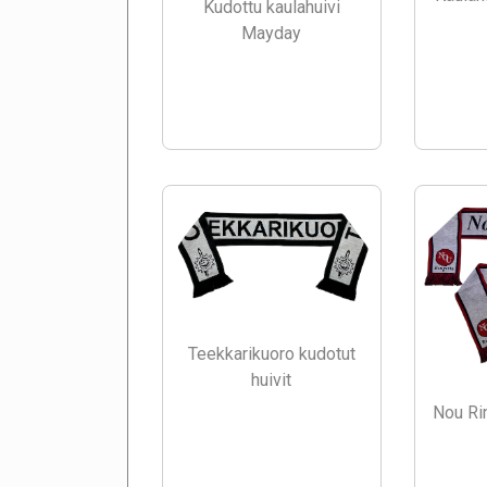
Kudottu kaulahuivi
Mayday
Teekkarikuoro kudotut
huivit
Nou Rin