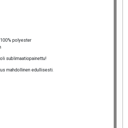
li 100% polyester
m
li sublimaatiopainettu!
us mahdollinen edullisesti.