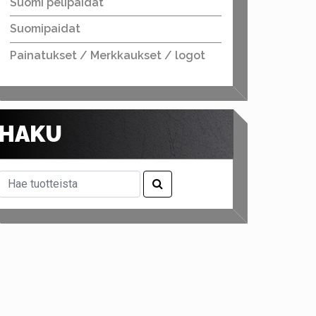
Suomi pelipaidat
Suomipaidat
Painatukset / Merkkaukset / logot
HAKU