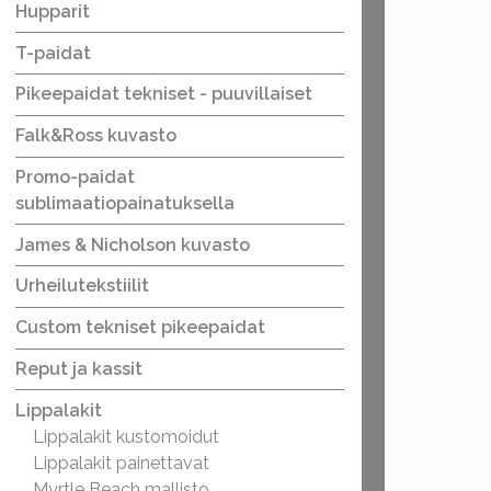
Hupparit
T-paidat
Pikeepaidat tekniset - puuvillaiset
Falk&Ross kuvasto
Promo-paidat
sublimaatiopainatuksella
James & Nicholson kuvasto
Urheilutekstiilit
Custom tekniset pikeepaidat
Reput ja kassit
Lippalakit
Lippalakit kustomoidut
Lippalakit painettavat
Myrtle Beach mallisto