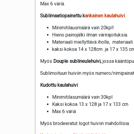
Max 6 väriä.
Sublimaatiopainettu k
ankainen kaulahuivi
:
Minimitilausmäärä vain 20kpl!
Hieno painojälki ilman värirajoituksia.
Materiaali miellyttävä iholle, materiaa
kaksi kokoa 14 x 128cm ja 17 x 135 c
Myös
Douple sublineulehuivi,
jossa kääntöpuo
Sublimoituun huiviin myös numero/nimipainat
Kudottu kaulahuivi
Minimitilasumäärä vain 30kpl
Kaksi kokoa 13 x 128 ja 17 x 133 cm
Max 6 väriä
Myös brodeeratut logot huiviin mahdollisia.