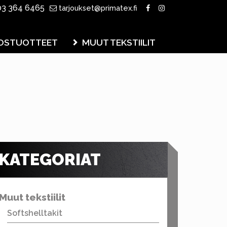
3 364 6465
tarjoukset@primatex.fi
OSTUOTTEET
MUUT TEKSTIILIT
KATEGORIAT
Muut tekstiilit
Softshelltakit