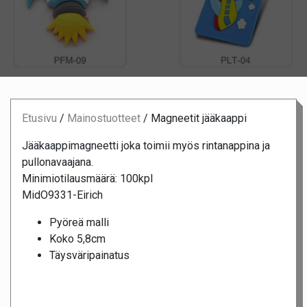
Etusivu
/
Mainostuotteet
/
Magneetit jääkaappi
Jääkaappimagneetti joka toimii myös rintanappina ja
pullonavaajana.
Minimiotilausmäärä: 100kpl
MidO9331-Eirich
Pyöreä malli
Koko 5,8cm
Täysväripainatus