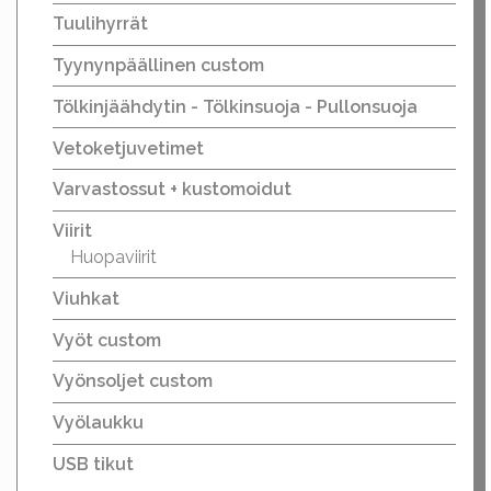
Tuulihyrrät
Tyynynpäällinen custom
Tölkinjäähdytin - Tölkinsuoja - Pullonsuoja
Vetoketjuvetimet
Varvastossut + kustomoidut
Viirit
Huopaviirit
Viuhkat
Vyöt custom
Vyönsoljet custom
Vyölaukku
USB tikut