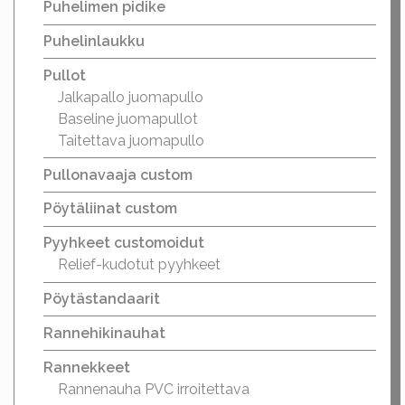
Puhelimen pidike
Puhelinlaukku
Pullot
Jalkapallo juomapullo
Baseline juomapullot
Taitettava juomapullo
Pullonavaaja custom
Pöytäliinat custom
Pyyhkeet customoidut
Relief-kudotut pyyhkeet
Pöytästandaarit
Rannehikinauhat
Rannekkeet
Rannenauha PVC irroitettava