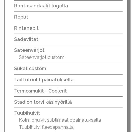
Rantasandaalit logolla
Reput
Rintanapit
Sadeviitat
Sateenvarjot
Sateenvarjot custom
Sukat custom
Taittotuolit painatuksella
Termosmukit - Coolerit
Stadion torvi käsinyörillä
Tuubihuivit
Kolmiohuivit sublimaatiopainatuksella
Tuubihuivi fleecepannalla