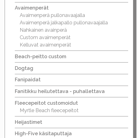
Avaimenperät
Avaimenperä pullonavaajalla
Avaimenperä jalkapallo pullonavaajalla
Nahkainen avainperä
Custom avaimenperät
Kelluvat avaimenperät
Beach-peitto custom
Dogtag
Fanipaidat
Fanitikku heilutettava - puhallettava
Fleecepeitot customoidut
Myrtle Beach fleecepeitot
Heijastimet
High-Five käsitaputtaja