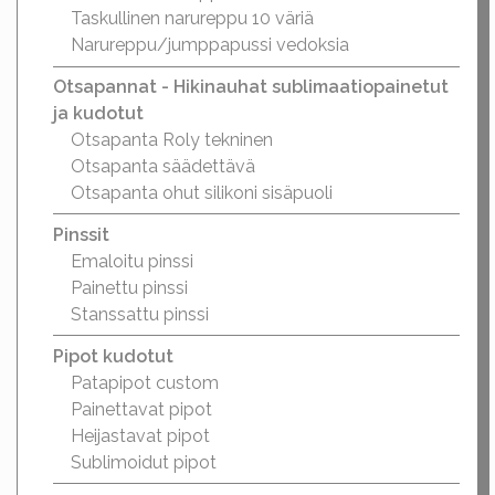
Taskullinen narureppu 10 väriä
Narureppu/jumppapussi vedoksia
Otsapannat - Hikinauhat sublimaatiopainetut
ja kudotut
Otsapanta Roly tekninen
Otsapanta säädettävä
Otsapanta ohut silikoni sisäpuoli
Pinssit
Emaloitu pinssi
Painettu pinssi
Stanssattu pinssi
Pipot kudotut
Patapipot custom
Painettavat pipot
Heijastavat pipot
Sublimoidut pipot