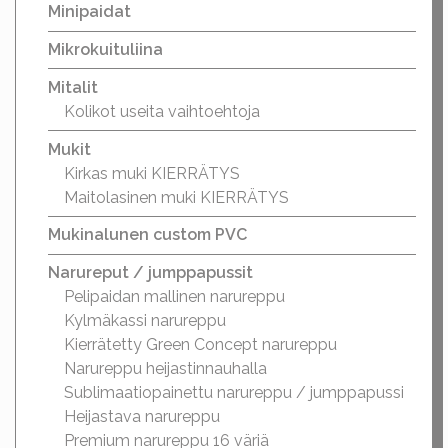
Minipaidat
Mikrokuituliina
Mitalit
Kolikot useita vaihtoehtoja
Mukit
Kirkas muki KIERRÄTYS
Maitolasinen muki KIERRÄTYS
Mukinalunen custom PVC
Narureput / jumppapussit
Pelipaidan mallinen narureppu
Kylmäkassi narureppu
Kierrätetty Green Concept narureppu
Narureppu heijastinnauhalla
Sublimaatiopainettu narureppu / jumppapussi
Heijastava narureppu
Premium narureppu 16 väriä