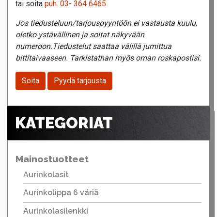
tai soita
puh. 03- 364 6465
Jos tiedusteluun/tarjouspyyntöön ei vastausta kuulu,
oletko ystävällinen ja soitat näkyvään
numeroon.Tiedustelut saattaa välillä jumittua
bittitaivaaseen. Tarkistathan myös oman roskapostisi.
Soita
Pyydä tarjousta
KATEGORIAT
Mainostuotteet
Aurinkolasit
Aurinkolippa 6 väriä
Aurinkolasilenkki