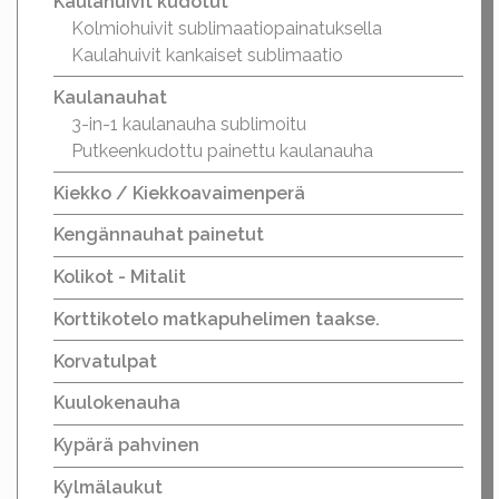
Kaulahuivit kudotut
Kolmiohuivit sublimaatiopainatuksella
Kaulahuivit kankaiset sublimaatio
Kaulanauhat
3-in-1 kaulanauha sublimoitu
Putkeenkudottu painettu kaulanauha
Kiekko / Kiekkoavaimenperä
Kengännauhat painetut
Kolikot - Mitalit
Korttikotelo matkapuhelimen taakse.
Korvatulpat
Kuulokenauha
Kypärä pahvinen
Kylmälaukut