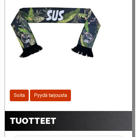
Soita
Pyydä tarjousta
TUOTTEET