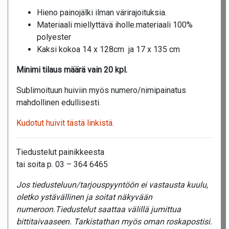
Hieno painojälki ilman värirajoituksia.
Materiaali miellyttävä iholle.materiaali 100%
polyester
Kaksi kokoa 14 x 128cm ja 17 x 135 cm
Minimi tilaus määrä vain 20 kpl.
Sublimoituun huiviin myös numero/nimipainatus
mahdollinen edullisesti.
Kudotut huivit tästä linkistä.
Tiedustelut painikkeesta
tai soita p. 03 – 364 6465
Jos tiedusteluun/tarjouspyyntöön ei vastausta kuulu,
oletko ystävällinen ja soitat näkyvään
numeroon.Tiedustelut saattaa välillä jumittua
bittitaivaaseen. Tarkistathan myös oman roskapostisi.