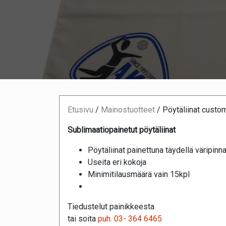
Etusivu
/
Mainostuotteet
/
Pöytäliinat custo
Sublimaatiopainetut pöytäliinat
Pöytäliinat painettuna täydellä väripinna
Useita eri kokoja
Minimitilausmäärä vain 15kpl
Tiedustelut painikkeesta
tai soita
puh. 03- 364 6465