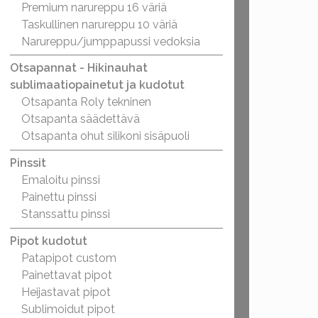
Premium narureppu 16 väriä
Taskullinen narureppu 10 väriä
Narureppu/jumppapussi vedoksia
Otsapannat - Hikinauhat
sublimaatiopainetut ja kudotut
Otsapanta Roly tekninen
Otsapanta säädettävä
Otsapanta ohut silikoni sisäpuoli
Pinssit
Emaloitu pinssi
Painettu pinssi
Stanssattu pinssi
Pipot kudotut
Patapipot custom
Painettavat pipot
Heijastavat pipot
Sublimoidut pipot