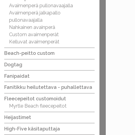
Avaimenperä pullonavaajalla
Avaimenperä jalkapallo
pullonavaajalla
Nahkainen avainperä
Custom avaimenperät
Kelluvat avaimenperät
Beach-peitto custom
Dogtag
Fanipaidat
Fanitikku heilutettava - puhallettava
Fleecepeitot customoidut
Myrtle Beach fleecepeitot
Heijastimet
High-Five käsitaputtaja