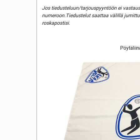
Jos tiedusteluun/tarjouspyyntöön ei vastaust
numeroon.Tiedustelut saattaa välillä jumitt
roskapostisi.
Pöytälii