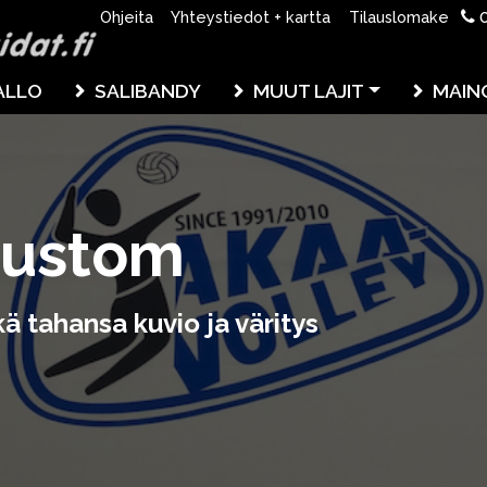
0
Ohjeita
Yhteystiedot + kartta
Tilauslomake
ALLO
SALIBANDY
MUUT LAJIT
MAIN
 custom
ä tahansa kuvio ja väritys