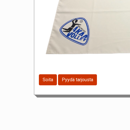
Soita
Pyydä tarjousta