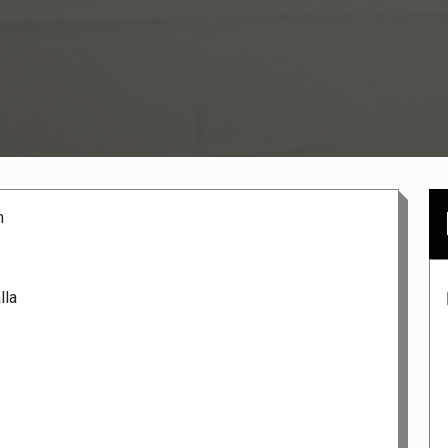
m
lla