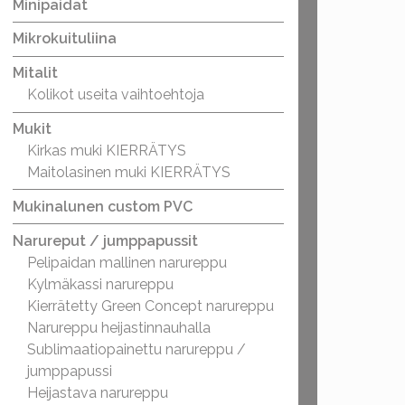
Minipaidat
Mikrokuituliina
Mitalit
Kolikot useita vaihtoehtoja
Mukit
Kirkas muki KIERRÄTYS
Maitolasinen muki KIERRÄTYS
Mukinalunen custom PVC
Narureput / jumppapussit
Pelipaidan mallinen narureppu
Kylmäkassi narureppu
Kierrätetty Green Concept narureppu
Narureppu heijastinnauhalla
Sublimaatiopainettu narureppu /
jumppapussi
Heijastava narureppu