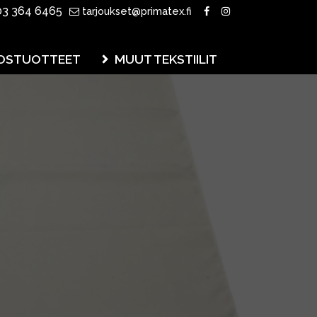
3 364 6465
tarjoukset@primatex.fi
OSTUOTTEET
MUUT TEKSTIILIT