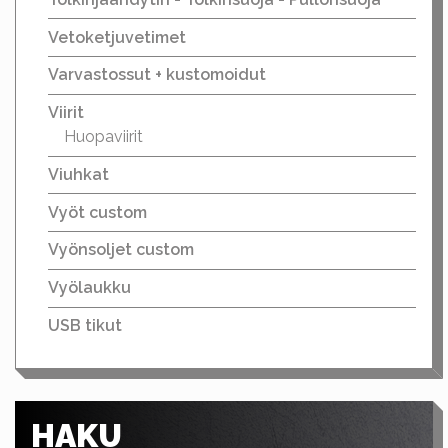
Vetoketjuvetimet
Varvastossut + kustomoidut
Viirit
Huopaviirit
Viuhkat
Vyöt custom
Vyönsoljet custom
Vyölaukku
USB tikut
HAKU