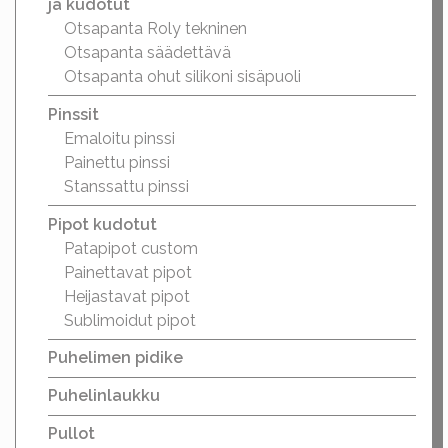
ja kudotut
Otsapanta Roly tekninen
Otsapanta säädettävä
Otsapanta ohut silikoni sisäpuoli
Pinssit
Emaloitu pinssi
Painettu pinssi
Stanssattu pinssi
Pipot kudotut
Patapipot custom
Painettavat pipot
Heijastavat pipot
Sublimoidut pipot
Puhelimen pidike
Puhelinlaukku
Pullot