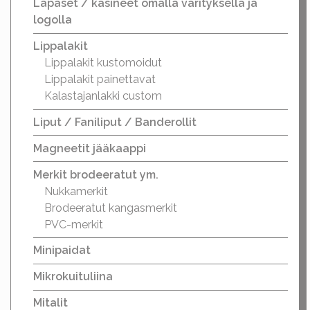
Lapaset / käsineet omalla värityksellä ja
logolla
Lippalakit
Lippalakit kustomoidut
Lippalakit painettavat
Kalastajanlakki custom
Liput / Faniliput / Banderollit
Magneetit jääkaappi
Merkit brodeeratut ym.
Nukkamerkit
Brodeeratut kangasmerkit
PVC-merkit
Minipaidat
Mikrokuituliina
Mitalit