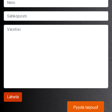
Pyydä tarjous
!