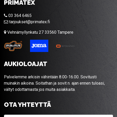
PRIMATEX
03 364 6465
tarjoukset@primatex.fi
Vehnämyllynkatu 27 33560 Tampere
AUKIOLOAJAT
Palvelemme arkisin vähintään 8.00-16.00. Sovitusti
muinakin aikoina. Soitathan ja sovit n. ajan ennen tuloasi,
vältyt odottamasta jos muita asiakkaita.
OTA YHTEYTTÄ