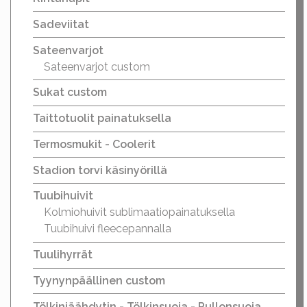
Sadeviitat
Sateenvarjot
Sateenvarjot custom
Sukat custom
Taittotuolit painatuksella
Termosmukit - Coolerit
Stadion torvi käsinyörillä
Tuubihuivit
Kolmiohuivit sublimaatiopainatuksella
Tuubihuivi fleecepannalla
Tuulihyrrät
Tyynynpäällinen custom
Tölkinjäähdytin - Tölkinsuoja - Pullonsuoja