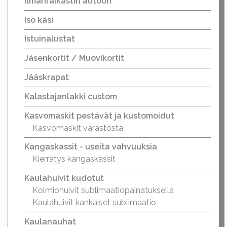
Ilmanraikastin autoon
Iso käsi
Istuinalustat
Jäsenkortit / Muovikortit
Jääskrapat
Kalastajanlakki custom
Kasvomaskit pestävät ja kustomoidut
Kasvomaskit varastosta
Kangaskassit - useita vahvuuksia
Kierrätys kangaskassit
Kaulahuivit kudotut
Kolmiohuivit sublimaatiopainatuksella
Kaulahuivit kankaiset sublimaatio
Kaulanauhat