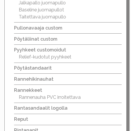
Jalkapallo juomapullo
Baseline juomapullot
Taitettava juomapullo
Pullonavaaja custom
Pöytäliinat custom
Pyyhkeet customoidut
Relief-kudotut pyyhkeet
Pöytästandaarit
Rannehikinauhat
Rannekkeet
Rannenauha PVC irroitettava
Rantasandaalit logolla
Reput
Rintanapit