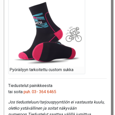
Pyöräilyyn tarkoitettu custom sukka
Tiedustelut painikkeesta
tai soita
puh. 03- 364 6465
Jos tiedusteluun/tarjouspyyntöön ei vastausta kuulu,
oletko ystävällinen ja soitat näkyvään
numeroon.Tiedustelut saattaa välillä jumittua