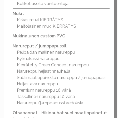
Kolikot useita vaihtoehtoja
Mukit
Kirkas muki KIERRÄTYS
Maitolasinen muki KIERRÄTYS
Mukinalunen custom PVC
Narureput / jumppapussit
Pelipaidan mallinen narureppu
Kylmäkassi narureppu
Kierrätetty Green Concept narureppu
Narureppu heijastinnauhalla
Sublimaatiopainettu narureppu / jumppapussi
Heijastava narureppu
Premium narureppu 16 väriä
Taskullinen narureppu 10 väriä
Narureppu/jumppapussi vedoksia
Otsapannat - Hikinauhat sublimaatiopainetut