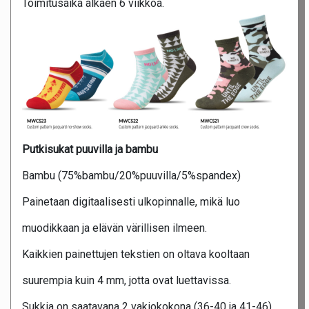
Toimitusaika alkaen 6 viikkoa.
Putkisukat puuvilla ja bambu
Bambu (75%bambu/20%puuvilla/5%spandex)
Painetaan digitaalisesti ulkopinnalle, mikä luo
muodikkaan ja elävän värillisen ilmeen.
Kaikkien painettujen tekstien on oltava kooltaan
suurempia kuin 4 mm, jotta ovat luettavissa.
Sukkia on saatavana 2 vakiokokona (36-40 ja 41-46),