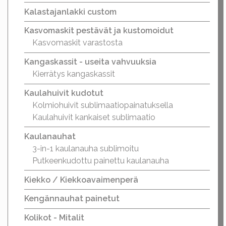
Kalastajanlakki custom
Kasvomaskit pestävät ja kustomoidut
Kasvomaskit varastosta
Kangaskassit - useita vahvuuksia
Kierrätys kangaskassit
Kaulahuivit kudotut
Kolmiohuivit sublimaatiopainatuksella
Kaulahuivit kankaiset sublimaatio
Kaulanauhat
3-in-1 kaulanauha sublimoitu
Putkeenkudottu painettu kaulanauha
Kiekko / Kiekkoavaimenperä
Kengännauhat painetut
Kolikot - Mitalit