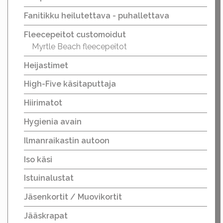
Fanitikku heilutettava - puhallettava
Fleecepeitot customoidut
Myrtle Beach fleecepeitot
Heijastimet
High-Five käsitaputtaja
Hiirimatot
Hygienia avain
Ilmanraikastin autoon
Iso käsi
Istuinalustat
Jäsenkortit / Muovikortit
Jääskrapat