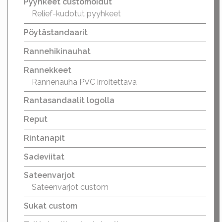
Pyyhkeet customoidut
Relief-kudotut pyyhkeet
Pöytästandaarit
Rannehikinauhat
Rannekkeet
Rannenauha PVC irroitettava
Rantasandaalit logolla
Reput
Rintanapit
Sadeviitat
Sateenvarjot
Sateenvarjot custom
Sukat custom