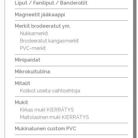
Liput / Faniliput / Banderollit
Magneetit jääkaappi
Merkit brodeeratut ym.
Nukkamerkit
Brodeeratut kangasmerkit
PVC-merkit
Minipaidat
Mikrokuituliina
Mitalit
Kolikot useita vaihtoehtoja
Mukit
Kirkas muki KIERRÄTYS
Maitolasinen muki KIERRÄTYS
Mukinalunen custom PVC