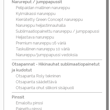
Narureput / jumppapussit
Pelipaidan mallinen narureppu
Kylmäkassi narureppu
Kierrätetty Green Concept narureppu
Narureppu heijastinnauhalla
Sublimaatiopainettu narureppu / jumppapussi
Heijastava narureppu
Premium narureppu 16 väriä
Taskullinen narureppu 10 väriä
Narureppu/jumppapussi vedoksia
Otsapannat - Hikinauhat sublimaatiopainetut
ja kudotut
Otsapanta Roly tekninen
Otsapanta säädettävä
Otsapanta ohut silikoni sisäpuoli
Pinssit
Emaloitu pinssi
Painettu pinssi