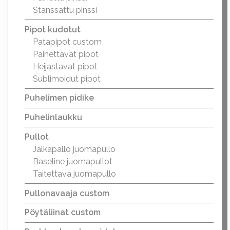
Stanssattu pinssi
Pipot kudotut
Patapipot custom
Painettavat pipot
Heijastavat pipot
Sublimoidut pipot
Puhelimen pidike
Puhelinlaukku
Pullot
Jalkapallo juomapullo
Baseline juomapullot
Taitettava juomapullo
Pullonavaaja custom
Pöytäliinat custom