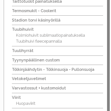
Taittotuolit painatuksella
Termosmukit - Coolerit
Stadion torvi käsinyörillä
Tuubihuivit
Kolmiohuivit sublimaatiopainatuksella
Tuubihuivi fleecepannalla
Tuulihyrrät
Tyynynpäällinen custom
Tölkinjäähdytin - Tölkinsuoja - Pullonsuoja
Vetoketjuvetimet
Varvastossut + kustomoidut
Viirit
Huopaviirit