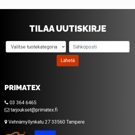
TILAA UUTISKIRJE
Valitse tuotekategoria
Sähköposti
Lähetä
PRIMATEX
03 364 6465
tarjoukset@primatex.fi
Vehnämyllynkatu 27 33560 Tampere