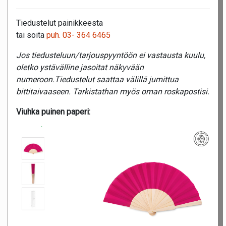
Tiedustelut painikkeesta
tai soita
puh. 03- 364 6465
Jos tiedusteluun/tarjouspyyntöön ei vastausta kuulu,
oletko ystävälline ja
soitat näkyvään
numeroon.Tiedustelut saattaa välillä jumittua
bittitaivaaseen. Tarkistathan myös oman roskapostisi.
Viuhka puinen paperi: