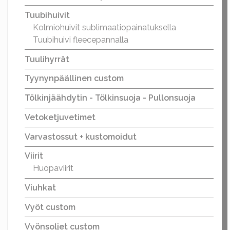
Tuubihuivit
Kolmiohuivit sublimaatiopainatuksella
Tuubihuivi fleecepannalla
Tuulihyrrät
Tyynynpäällinen custom
Tölkinjäähdytin - Tölkinsuoja - Pullonsuoja
Vetoketjuvetimet
Varvastossut + kustomoidut
Viirit
Huopaviirit
Viuhkat
Vyöt custom
Vyönsoljet custom