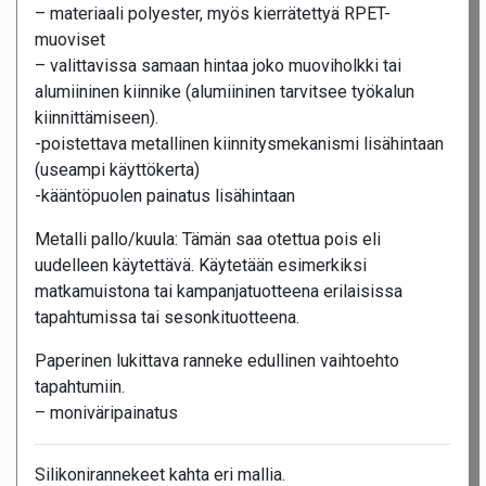
– materiaali polyester, myös kierrätettyä RPET-
muoviset
– valittavissa samaan hintaa joko muoviholkki tai
alumiininen kiinnike (alumiininen tarvitsee työkalun
kiinnittämiseen).
-poistettava metallinen kiinnitysmekanismi lisähintaan
(useampi käyttökerta)
-kääntöpuolen painatus lisähintaan
Metalli pallo/kuula: Tämän saa otettua pois eli
uudelleen käytettävä. Käytetään esimerkiksi
matkamuistona tai kampanjatuotteena erilaisissa
tapahtumissa tai sesonkituotteena.
Paperinen lukittava ranneke edullinen vaihtoehto
tapahtumiin.
– moniväripainatus
Silikonirannekeet kahta eri mallia.