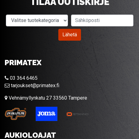
TILAA UUTISKIRJE
Valitse tuotekategoria
Sähköposti
Lähetä
PRIMATEX
03 364 6465
tarjoukset@primatex.fi
Vehnämyllynkatu 27 33560 Tampere
AUKIOLOAJAT