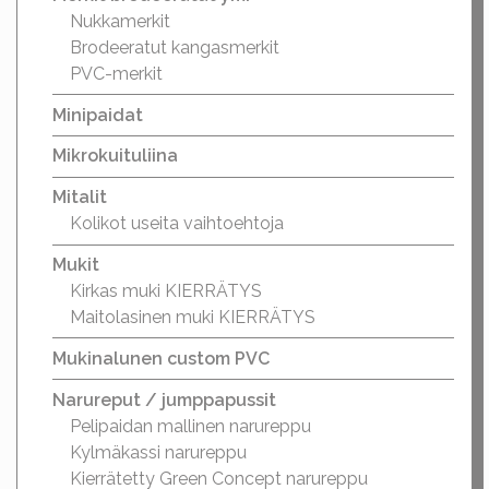
Nukkamerkit
Brodeeratut kangasmerkit
PVC-merkit
Minipaidat
Mikrokuituliina
Mitalit
Kolikot useita vaihtoehtoja
Mukit
Kirkas muki KIERRÄTYS
Maitolasinen muki KIERRÄTYS
Mukinalunen custom PVC
Narureput / jumppapussit
Pelipaidan mallinen narureppu
Kylmäkassi narureppu
Kierrätetty Green Concept narureppu