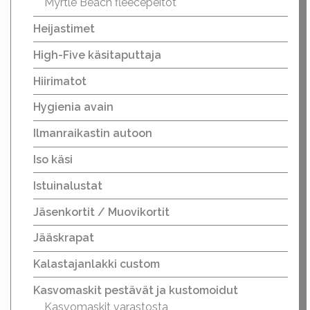
Myrtle Beach fleecepeitot
Heijastimet
High-Five käsitaputtaja
Hiirimatot
Hygienia avain
Ilmanraikastin autoon
Iso käsi
Istuinalustat
Jäsenkortit / Muovikortit
Jääskrapat
Kalastajanlakki custom
Kasvomaskit pestävät ja kustomoidut
Kasvomaskit varastosta