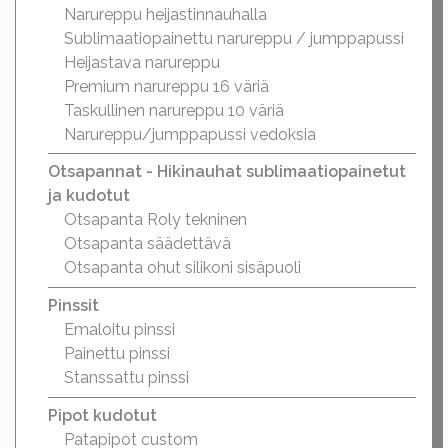
Narureppu heijastinnauhalla
Sublimaatiopainettu narureppu / jumppapussi
Heijastava narureppu
Premium narureppu 16 väriä
Taskullinen narureppu 10 väriä
Narureppu/jumppapussi vedoksia
Otsapannat - Hikinauhat sublimaatiopainetut
ja kudotut
Otsapanta Roly tekninen
Otsapanta säädettävä
Otsapanta ohut silikoni sisäpuoli
Pinssit
Emaloitu pinssi
Painettu pinssi
Stanssattu pinssi
Pipot kudotut
Patapipot custom