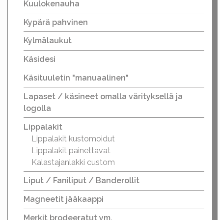
Kuulokenauha
Kypärä pahvinen
Kylmälaukut
Käsidesi
Käsituuletin "manuaalinen"
Lapaset / käsineet omalla värityksellä ja
logolla
Lippalakit
Lippalakit kustomoidut
Lippalakit painettavat
Kalastajanlakki custom
Liput / Faniliput / Banderollit
Magneetit jääkaappi
Merkit brodeeratut ym.