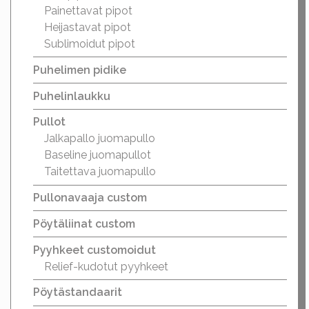
Painettavat pipot
Heijastavat pipot
Sublimoidut pipot
Puhelimen pidike
Puhelinlaukku
Pullot
Jalkapallo juomapullo
Baseline juomapullot
Taitettava juomapullo
Pullonavaaja custom
Pöytäliinat custom
Pyyhkeet customoidut
Relief-kudotut pyyhkeet
Pöytästandaarit