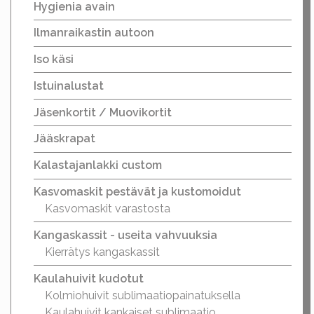
Hygienia avain
Ilmanraikastin autoon
Iso käsi
Istuinalustat
Jäsenkortit / Muovikortit
Jääskrapat
Kalastajanlakki custom
Kasvomaskit pestävät ja kustomoidut
Kasvomaskit varastosta
Kangaskassit - useita vahvuuksia
Kierrätys kangaskassit
Kaulahuivit kudotut
Kolmiohuivit sublimaatiopainatuksella
Kaulahuivit kankaiset sublimaatio