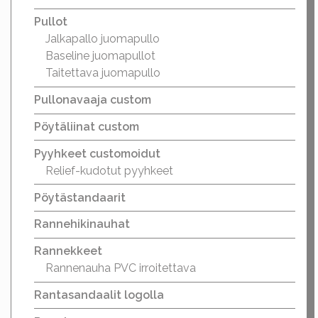
Pullot
Jalkapallo juomapullo
Baseline juomapullot
Taitettava juomapullo
Pullonavaaja custom
Pöytäliinat custom
Pyyhkeet customoidut
Relief-kudotut pyyhkeet
Pöytästandaarit
Rannehikinauhat
Rannekkeet
Rannenauha PVC irroitettava
Rantasandaalit logolla