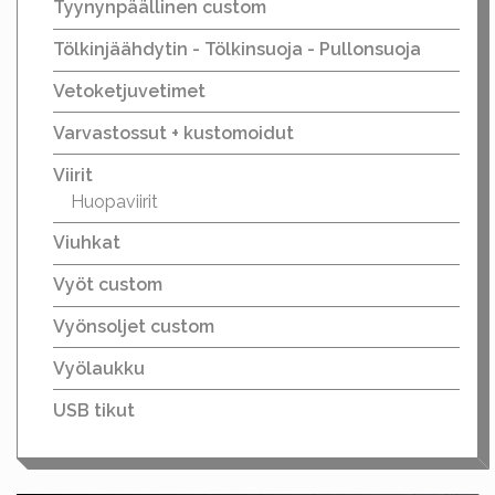
Tyynynpäällinen custom
Tölkinjäähdytin - Tölkinsuoja - Pullonsuoja
Vetoketjuvetimet
Varvastossut + kustomoidut
Viirit
Huopaviirit
Viuhkat
Vyöt custom
Vyönsoljet custom
Vyölaukku
USB tikut