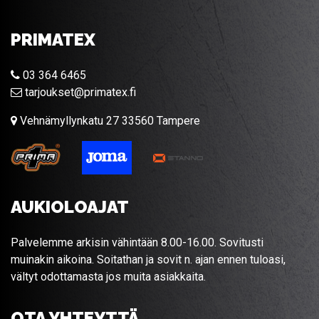
PRIMATEX
03 364 6465
tarjoukset@primatex.fi
Vehnämyllynkatu 27 33560 Tampere
AUKIOLOAJAT
Palvelemme arkisin vähintään 8.00-16.00. Sovitusti
muinakin aikoina. Soitathan ja sovit n. ajan ennen tuloasi,
vältyt odottamasta jos muita asiakkaita.
OTA YHTEYTTÄ