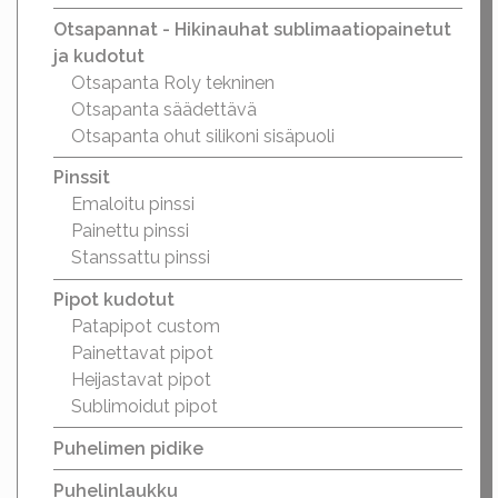
Otsapannat - Hikinauhat sublimaatiopainetut
ja kudotut
Otsapanta Roly tekninen
Otsapanta säädettävä
Otsapanta ohut silikoni sisäpuoli
Pinssit
Emaloitu pinssi
Painettu pinssi
Stanssattu pinssi
Pipot kudotut
Patapipot custom
Painettavat pipot
Heijastavat pipot
Sublimoidut pipot
Puhelimen pidike
Puhelinlaukku