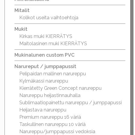
Mitalit
Kolikot useita vaihtoehtoja
Mukit
Kirkas muki KIERRÄTYS
Maitolasinen muki KIERRÄTYS
Mukinalunen custom PVC
Narureput / jumppapussit
Pelipaidan mallinen narureppu
Kylmäkassi narureppu
Kierrätetty Green Concept narureppu
Narureppu heijastinnauhalla
Sublimaatiopainettu narureppu / jumppapussi
Heijastava narureppu
Premium narureppu 16 väriä
Taskullinen narureppu 10 väriä
Narureppu/jumppapussi vedoksia