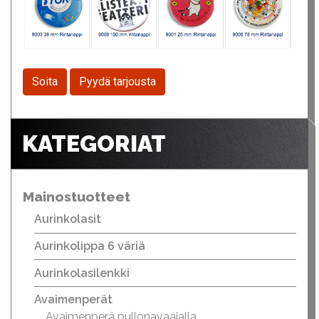
Soita
Pyydä tarjousta
KATEGORIAT
Mainostuotteet
Aurinkolasit
Aurinkolippa 6 väriä
Aurinkolasilenkki
Avaimenperät
Avaimenperä pullonavaajalla