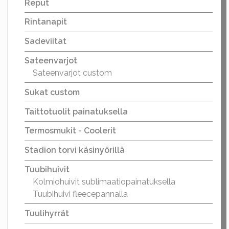
Reput
Rintanapit
Sadeviitat
Sateenvarjot
Sateenvarjot custom
Sukat custom
Taittotuolit painatuksella
Termosmukit - Coolerit
Stadion torvi käsinyörillä
Tuubihuivit
Kolmiohuivit sublimaatiopainatuksella
Tuubihuivi fleecepannalla
Tuulihyrrät