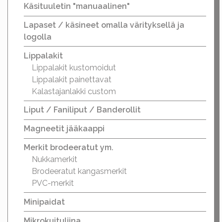
Käsituuletin "manuaalinen"
Lapaset / käsineet omalla värityksellä ja
logolla
Lippalakit
Lippalakit kustomoidut
Lippalakit painettavat
Kalastajanlakki custom
Liput / Faniliput / Banderollit
Magneetit jääkaappi
Merkit brodeeratut ym.
Nukkamerkit
Brodeeratut kangasmerkit
PVC-merkit
Minipaidat
Mikrokuituliina