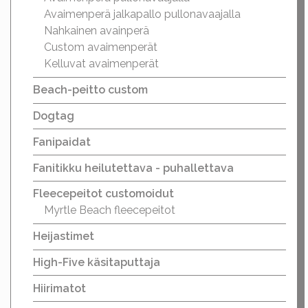
Avaimenperä jalkapallo pullonavaajalla
Nahkainen avainperä
Custom avaimenperät
Kelluvat avaimenperät
Beach-peitto custom
Dogtag
Fanipaidat
Fanitikku heilutettava - puhallettava
Fleecepeitot customoidut
Myrtle Beach fleecepeitot
Heijastimet
High-Five käsitaputtaja
Hiirimatot