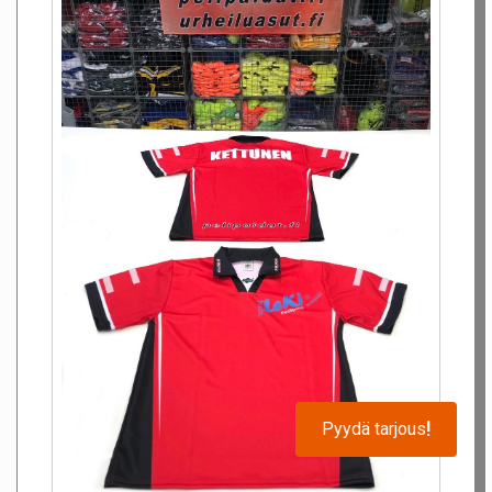
Pyydä tarjous
!