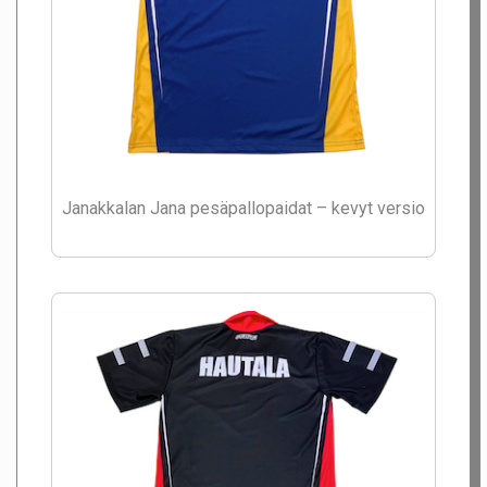
Janakkalan Jana pesäpallopaidat – kevyt versio