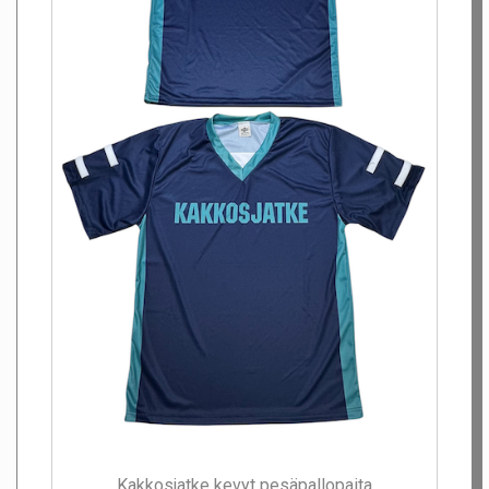
Kakkosjatke kevyt pesäpallopaita