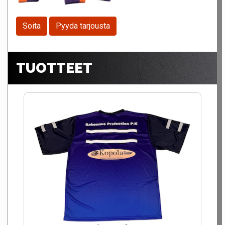
Soita
Pyydä tarjousta
TUOTTEET