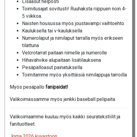
Lisäasut helposti
Toimitusajat sovitusti! Ruuhaksta riippuen noin 4-
5 viikkoa.
Naisten housussa myös joustavampi vaihtoehto
Kauluksella tai v-kauluksella
Numerolaput ja nimilaput tarralla myös erikseen
tilattuna
Velcrotarrat paitaan nimelle ja numerolle
Hihavahvike alupaitaan lisätilauksena
Pesäpalloasut painatuksella
Toimitamme myös yksittäisiä nimilappuja tarroilla
Myös pesäpallo
fanipaidat!
Valikoimassamme myös jenkki baseball pelipaita.
Valikoimaamme kuuluu myös kaikki seuratekstiilit ja
fanituotteet.
J
oma 2026 kuvastoon