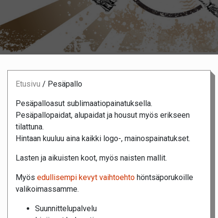
Etusivu
/
Pesäpallo
Pesäpalloasut sublimaatiopainatuksella.
Pesäpallopaidat, alupaidat ja housut myös erikseen
tilattuna.
Hintaan kuuluu aina kaikki logo-, mainospainatukset.
Lasten ja aikuisten koot, myös naisten mallit.
Myös
edullisempi kevyt vaihtoehto
höntsäporukoille
valikoimassamme.
Suunnittelupalvelu