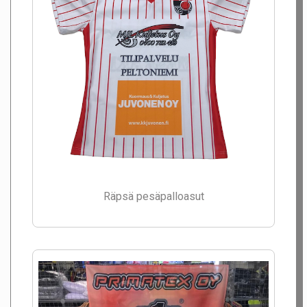
Räpsä pesäpalloasut