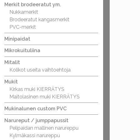
Merkit brodeeratut ym.
Nukkamerkit
Brodeeratut kangasmerkit
PVC-merkit
Minipaidat
Mikrokuituliina
Mitalit
Kolikot useita vaihtoehtoja
Mukit
Kirkas muki KIERRÄTYS
Maitolasinen muki KIERRÄTYS
Mukinalunen custom PVC
Narureput / jumppapussit
Pelipaidan mallinen narureppu
Kylmäkassi narureppu