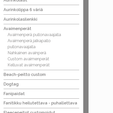
Aurinkolasit
Aurinkolippa 6 väriä
Aurinkolasilenkki
Avaimenperät
Avaimenperä pullonavaajalla
Avaimenperä jalkapallo
pullonavaajalla
Nahkainen avainperä
Custom avaimenperät
Kelluvat avaimenperät
Beach-peitto custom
Dogtag
Fanipaidat
Fanitikku heilutettava - puhallettava
Fleecepeitot customoidut