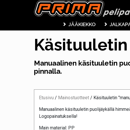
JÄÄKIEKKO
JALKAP
Käsituuleti
Manuaalinen käsituuletin puo
pinnalla.
Etusivu
/
Mainostuotteet
/
Käsituuletin "manu
Manuaalinen käsituuletin puolijäykällä himmeäl
Logopainatuksella!
Main material: PP