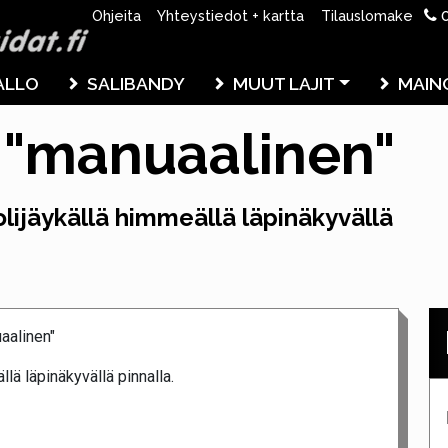
0
Ohjeita
Yhteystiedot + kartta
Tilauslomake
ALLO
SALIBANDY
MUUT LAJIT
MAIN
n "manuaalinen"
lijäykällä himmeällä läpinäkyvällä
aalinen"
lä läpinäkyvällä pinnalla.