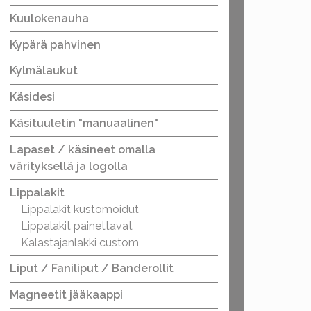
Kuulokenauha
Kypärä pahvinen
Kylmälaukut
Käsidesi
Käsituuletin "manuaalinen"
Lapaset / käsineet omalla
värityksellä ja logolla
Lippalakit
Lippalakit kustomoidut
Lippalakit painettavat
Kalastajanlakki custom
Liput / Faniliput / Banderollit
Magneetit jääkaappi