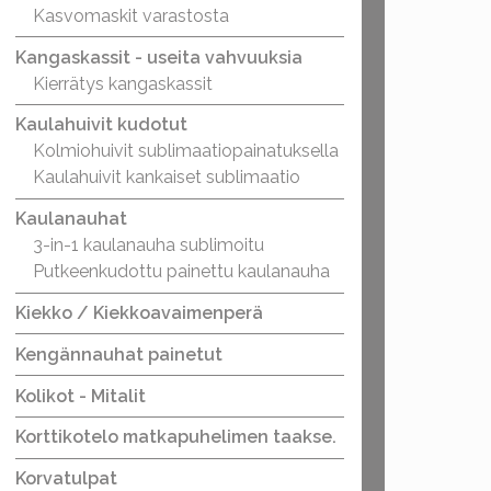
Kasvomaskit varastosta
Kangaskassit - useita vahvuuksia
Kierrätys kangaskassit
Kaulahuivit kudotut
Kolmiohuivit sublimaatiopainatuksella
Kaulahuivit kankaiset sublimaatio
Kaulanauhat
3-in-1 kaulanauha sublimoitu
Putkeenkudottu painettu kaulanauha
Kiekko / Kiekkoavaimenperä
Kengännauhat painetut
Kolikot - Mitalit
Korttikotelo matkapuhelimen taakse.
Korvatulpat