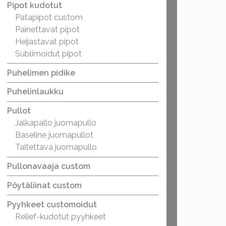
Pipot kudotut
Patapipot custom
Painettavat pipot
Heijastavat pipot
Sublimoidut pipot
Puhelimen pidike
Puhelinlaukku
Pullot
Jalkapallo juomapullo
Baseline juomapullot
Taitettava juomapullo
Pullonavaaja custom
Pöytäliinat custom
Pyyhkeet customoidut
Relief-kudotut pyyhkeet