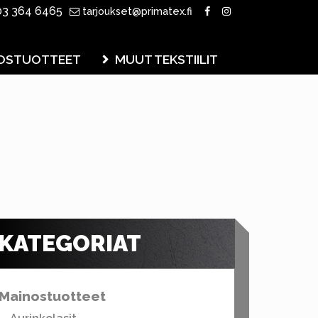
3 364 6465
tarjoukset@primatex.fi
OSTUOTTEET
MUUT TEKSTIILIT
KATEGORIAT
Mainostuotteet