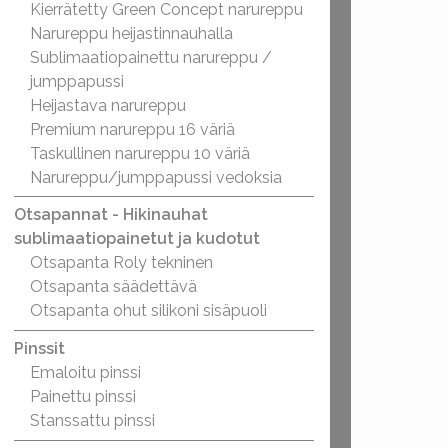
Kierrätetty Green Concept narureppu
Narureppu heijastinnauhalla
Sublimaatiopainettu narureppu /
jumppapussi
Heijastava narureppu
Premium narureppu 16 väriä
Taskullinen narureppu 10 väriä
Narureppu/jumppapussi vedoksia
Otsapannat - Hikinauhat
sublimaatiopainetut ja kudotut
Otsapanta Roly tekninen
Otsapanta säädettävä
Otsapanta ohut silikoni sisäpuoli
Pinssit
Emaloitu pinssi
Painettu pinssi
Stanssattu pinssi