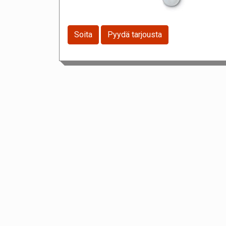
Soita
Pyydä tarjousta