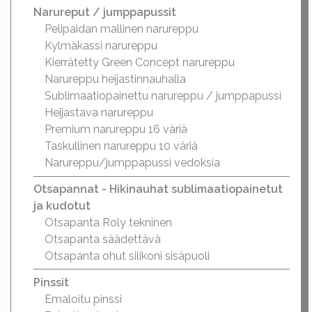
Narureput / jumppapussit
Pelipaidan mallinen narureppu
Kylmäkassi narureppu
Kierrätetty Green Concept narureppu
Narureppu heijastinnauhalla
Sublimaatiopainettu narureppu / jumppapussi
Heijastava narureppu
Premium narureppu 16 väriä
Taskullinen narureppu 10 väriä
Narureppu/jumppapussi vedoksia
Otsapannat - Hikinauhat sublimaatiopainetut
ja kudotut
Otsapanta Roly tekninen
Otsapanta säädettävä
Otsapanta ohut silikoni sisäpuoli
Pinssit
Emaloitu pinssi