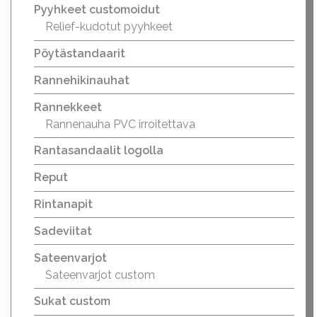
Pyyhkeet customoidut
Relief-kudotut pyyhkeet
Pöytästandaarit
Rannehikinauhat
Rannekkeet
Rannenauha PVC irroitettava
Rantasandaalit logolla
Reput
Rintanapit
Sadeviitat
Sateenvarjot
Sateenvarjot custom
Sukat custom