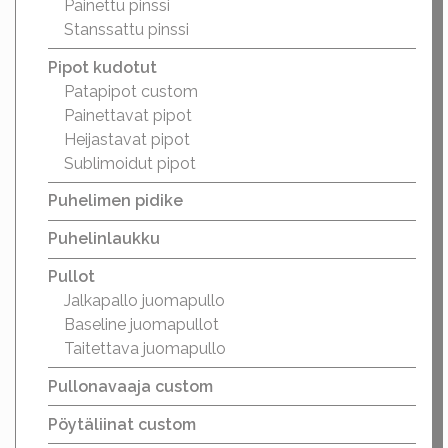
Painettu pinssi
Stanssattu pinssi
Pipot kudotut
Patapipot custom
Painettavat pipot
Heijastavat pipot
Sublimoidut pipot
Puhelimen pidike
Puhelinlaukku
Pullot
Jalkapallo juomapullo
Baseline juomapullot
Taitettava juomapullo
Pullonavaaja custom
Pöytäliinat custom