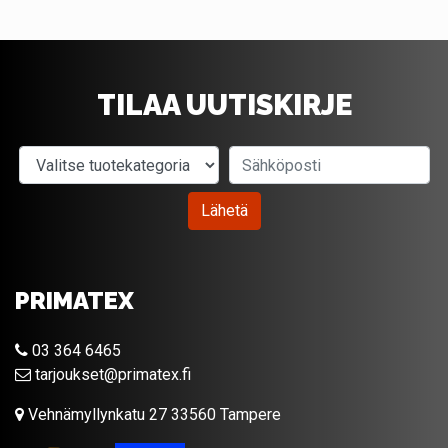
TILAA UUTISKIRJE
Valitse tuotekategoria
Sähköposti
Lähetä
PRIMATEX
03 364 6465
tarjoukset@primatex.fi
Vehnämyllynkatu 27 33560 Tampere