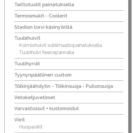
Taittotuolit painatuksella
Termosmukit - Coolerit
Stadion torvi käsinyörillä
Tuubihuivit
Kolmiohuivit sublimaatiopainatuksella
Tuubihuivi fleecepannalla
Tuulihyrrät
Tyynynpäällinen custom
Tölkinjäähdytin - Tölkinsuoja - Pullonsuoja
Vetoketjuvetimet
Varvastossut + kustomoidut
Viirit
Huopaviirit