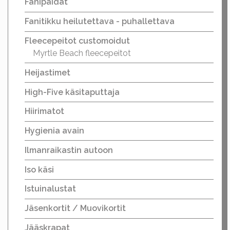
Fanipaidat
Fanitikku heilutettava - puhallettava
Fleecepeitot customoidut
Myrtle Beach fleecepeitot
Heijastimet
High-Five käsitaputtaja
Hiirimatot
Hygienia avain
Ilmanraikastin autoon
Iso käsi
Istuinalustat
Jäsenkortit / Muovikortit
Jääskrapat