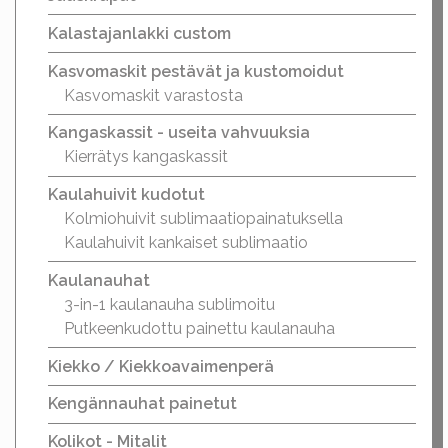
Kalastajanlakki custom
Kasvomaskit pestävät ja kustomoidut
Kasvomaskit varastosta
Kangaskassit - useita vahvuuksia
Kierrätys kangaskassit
Kaulahuivit kudotut
Kolmiohuivit sublimaatiopainatuksella
Kaulahuivit kankaiset sublimaatio
Kaulanauhat
3-in-1 kaulanauha sublimoitu
Putkeenkudottu painettu kaulanauha
Kiekko / Kiekkoavaimenperä
Kengännauhat painetut
Kolikot - Mitalit