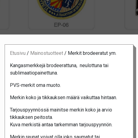
Etusivu
/
Mainostuotteet
/
Merkit brodeeratut ym.
Kangasmerkkejä brodeerattuna, neulottuna tai
sublimaatiopainettuna.
PVS-merkit oma muoto.
Merkin koko ja tikkauksen määrä vaikuttaa hintaan.
Tarjouspyynnössä mainitse merkin koko ja arvio
tikkauksen peitosta.
Kuva merkistä antaa tarkemman tarjouspyynnön.
Merkin reunat voivat olla joko saumatut tai