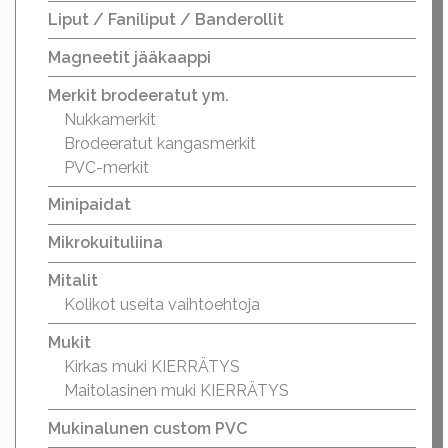
Liput / Faniliput / Banderollit
Magneetit jääkaappi
Merkit brodeeratut ym.
Nukkamerkit
Brodeeratut kangasmerkit
PVC-merkit
Minipaidat
Mikrokuituliina
Mitalit
Kolikot useita vaihtoehtoja
Mukit
Kirkas muki KIERRÄTYS
Maitolasinen muki KIERRÄTYS
Mukinalunen custom PVC