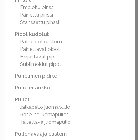
Emaloitu pinssi
Painettu pinssi
Stanssattu pinssi
Pipot kudotut
Patapipot custom
Painettavat pipot
Heijastavat pipot
Sublimoidut pipot
Puhelimen pidike
Puhelinlaukku
Pullot
Jalkapallo juomapullo
Baseline juomapullot
Taitettava juomapullo
Pullonavaaja custom