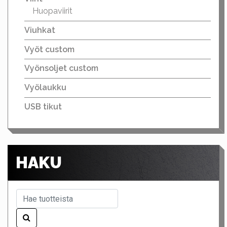
Huopaviirit
Viuhkat
Vyöt custom
Vyönsoljet custom
Vyölaukku
USB tikut
HAKU