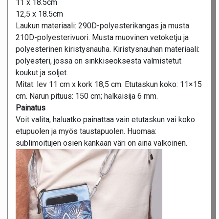
11 x 18.5cm
12,5 x 18.5cm
Laukun materiaali: 290D-polyesterikangas ja musta
210D-polyesterivuori. Musta muovinen vetoketju ja
polyesterinen kiristysnauha. Kiristysnauhan materiaali:
polyesteri, jossa on sinkkiseoksesta valmistetut
koukut ja soljet.
Mitat: lev 11 cm x kork 18,5 cm. Etutaskun koko: 11×15
cm. Narun pituus: 150 cm; halkaisija 6 mm.
Painatus
Voit valita, haluatko painattaa vain etutaskun vai koko
etupuolen ja myös taustapuolen. Huomaa:
sublimoitujen osien kankaan väri on aina valkoinen.