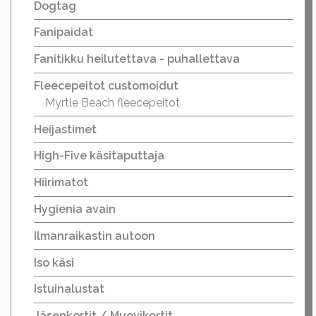
Dogtag
Fanipaidat
Fanitikku heilutettava - puhallettava
Fleecepeitot customoidut
Myrtle Beach fleecepeitot
Heijastimet
High-Five käsitaputtaja
Hiirimatot
Hygienia avain
Ilmanraikastin autoon
Iso käsi
Istuinalustat
Jäsenkortit / Muovikortit