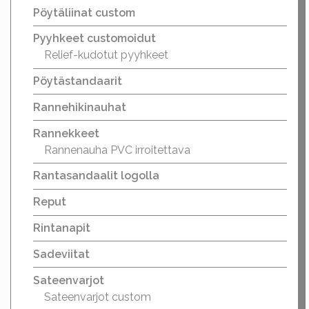
Pöytäliinat custom
Pyyhkeet customoidut
Relief-kudotut pyyhkeet
Pöytästandaarit
Rannehikinauhat
Rannekkeet
Rannenauha PVC irroitettava
Rantasandaalit logolla
Reput
Rintanapit
Sadeviitat
Sateenvarjot
Sateenvarjot custom