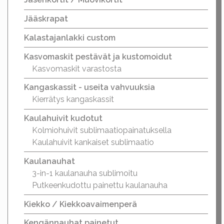
Jääskrapat
Kalastajanlakki custom
Kasvomaskit pestävät ja kustomoidut
Kasvomaskit varastosta
Kangaskassit - useita vahvuuksia
Kierrätys kangaskassit
Kaulahuivit kudotut
Kolmiohuivit sublimaatiopainatuksella
Kaulahuivit kankaiset sublimaatio
Kaulanauhat
3-in-1 kaulanauha sublimoitu
Putkeenkudottu painettu kaulanauha
Kiekko / Kiekkoavaimenperä
Kengännauhat painetut