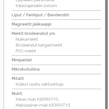
Kalastajanlakki custom
Liput / Faniliput / Banderollit
Magneetit jääkaappi
Merkit brodeeratut ym.
Nukkamerkit
Brodeeratut kangasmerkit
PVC-merkit
Minipaidat
Mikrokuituliina
Mitalit
Kolikot useita vaihtoehtoja
Mukit
Kirkas muki KIERRÄTYS
Maitolasinen muki KIERRÄTYS