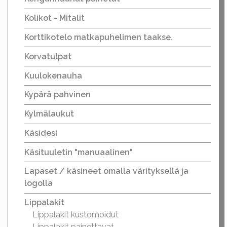
Kolikot - Mitalit
Korttikotelo matkapuhelimen taakse.
Korvatulpat
Kuulokenauha
Kypärä pahvinen
Kylmälaukut
Käsidesi
Käsituuletin "manuaalinen"
Lapaset / käsineet omalla värityksellä ja
logolla
Lippalakit
Lippalakit kustomoidut
Lippalakit painettavat