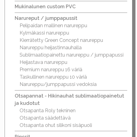
Mukinalunen custom PVC
Narureput / jumppapussit
Pelipaidan mallinen narureppu
Kylmäkassi narureppu
Kierrätetty Green Concept narureppu
Narureppu heijastinnauhalla
Sublimaatiopainettu narureppu / jumppapussi
Heijastava narureppu
Premium narureppu 16 väriä
Taskullinen narureppu 10 väriä
Narureppu/jumppapussi vedoksia
Otsapannat - Hikinauhat sublimaatiopainetut
ja kudotut
Otsapanta Roly tekninen
Otsapanta säädettävä
Otsapanta ohut silikoni sisäpuoli
Pinssit