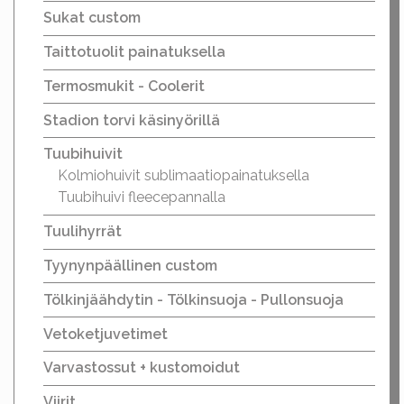
Sukat custom
Taittotuolit painatuksella
Termosmukit - Coolerit
Stadion torvi käsinyörillä
Tuubihuivit
Kolmiohuivit sublimaatiopainatuksella
Tuubihuivi fleecepannalla
Tuulihyrrät
Tyynynpäällinen custom
Tölkinjäähdytin - Tölkinsuoja - Pullonsuoja
Vetoketjuvetimet
Varvastossut + kustomoidut
Viirit