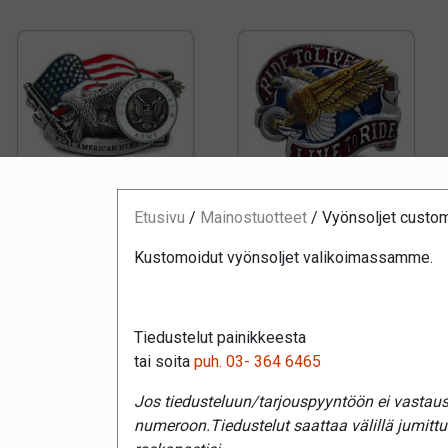
Etusivu
/
Mainostuotteet
/
Vyönsoljet custo
Kustomoidut vyönsoljet valikoimassamme.
Tiedustelut painikkeesta
tai soita
puh. 03- 364 6465
Jos tiedusteluun/tarjouspyyntöön ei vastaust
numeroon.Tiedustelut saattaa välillä jumitt