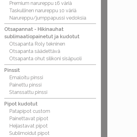
Premium narureppu 16 väriä
Taskullinen narureppu 10 väriä
Narureppu/jumppapussi vedoksia
Otsapannat - Hikinauhat
sublimaatiopainetut ja kudotut
Otsapanta Roly tekninen
Otsapanta säädettävä
Otsapanta ohut silikoni sisäpuoli
Pinssit
Emaloitu pinssi
Painettu pinssi
Stanssattu pinssi
Pipot kudotut
Patapipot custom
Painettavat pipot
Heijastavat pipot
Sublimoidut pipot