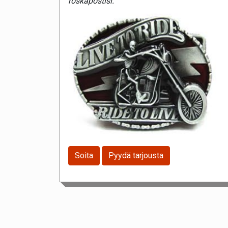
roskapostisi.
Soita
Pyydä tarjousta