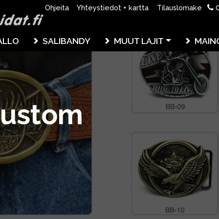
0
Ohjeita
Yhteystiedot + kartta
Tilauslomake
ALLO
SALIBANDY
MUUT LAJIT
MAIN
custom