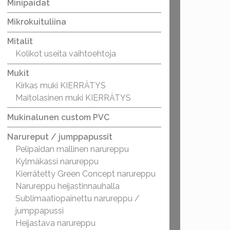
Minipaidat
Mikrokuituliina
Mitalit
Kolikot useita vaihtoehtoja
Mukit
Kirkas muki KIERRÄTYS
Maitolasinen muki KIERRÄTYS
Mukinalunen custom PVC
Narureput / jumppapussit
Pelipaidan mallinen narureppu
Kylmäkassi narureppu
Kierrätetty Green Concept narureppu
Narureppu heijastinnauhalla
Sublimaatiopainettu narureppu /
jumppapussi
Heijastava narureppu