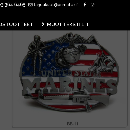
3 364 6465
tarjoukset@primatex.fi
OSTUOTTEET
MUUT TEKSTIILIT