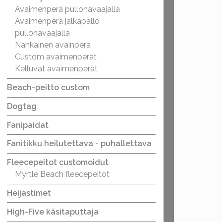
Avaimenperä pullonavaajalla
Avaimenperä jalkapallo
pullonavaajalla
Nahkainen avainperä
Custom avaimenperät
Kelluvat avaimenperät
Beach-peitto custom
Dogtag
Fanipaidat
Fanitikku heilutettava - puhallettava
Fleecepeitot customoidut
Myrtle Beach fleecepeitot
Heijastimet
High-Five käsitaputtaja