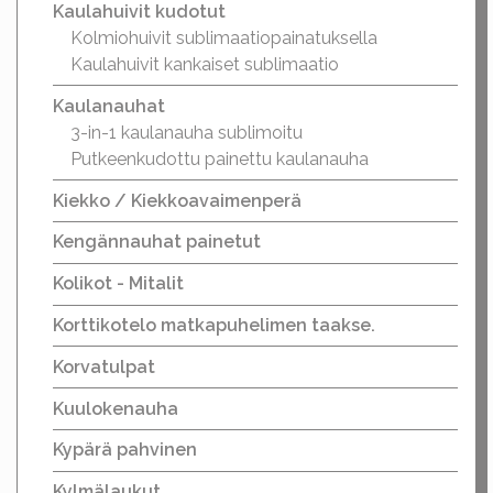
Kaulahuivit kudotut
Kolmiohuivit sublimaatiopainatuksella
Kaulahuivit kankaiset sublimaatio
Kaulanauhat
3-in-1 kaulanauha sublimoitu
Putkeenkudottu painettu kaulanauha
Kiekko / Kiekkoavaimenperä
Kengännauhat painetut
Kolikot - Mitalit
Korttikotelo matkapuhelimen taakse.
Korvatulpat
Kuulokenauha
Kypärä pahvinen
Kylmälaukut