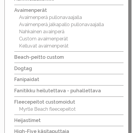
Avaimenperät
Avaimenperä pullonavaajalla
Avaimenperä jalkapallo pullonavaajalla
Nahkainen avainperä
Custom avaimenperät
Kelluvat avaimenperät
Beach-peitto custom
Dogtag
Fanipaidat
Fanitikku heilutettava - puhallettava
Fleecepeitot customoidut
Myrtle Beach fleecepeitot
Heijastimet
High-Five käsitaputtaja