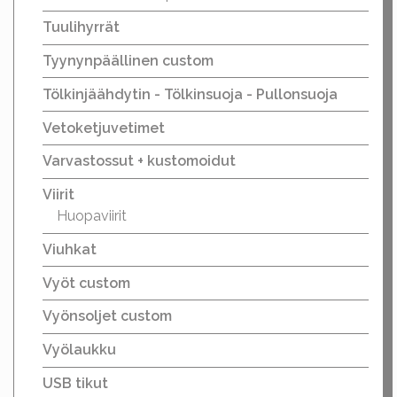
Tuulihyrrät
Tyynynpäällinen custom
Tölkinjäähdytin - Tölkinsuoja - Pullonsuoja
Vetoketjuvetimet
Varvastossut + kustomoidut
Viirit
Huopaviirit
Viuhkat
Vyöt custom
Vyönsoljet custom
Vyölaukku
USB tikut