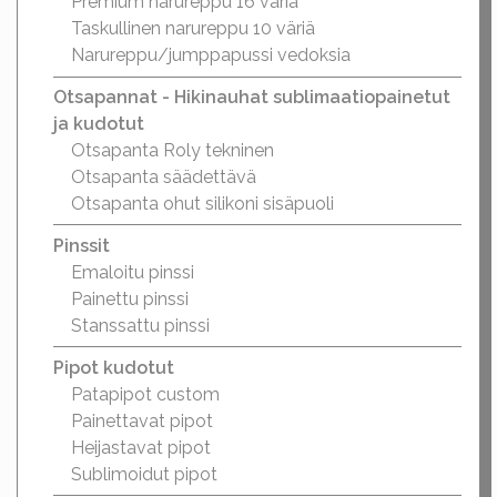
Premium narureppu 16 väriä
Taskullinen narureppu 10 väriä
Narureppu/jumppapussi vedoksia
Otsapannat - Hikinauhat sublimaatiopainetut
ja kudotut
Otsapanta Roly tekninen
Otsapanta säädettävä
Otsapanta ohut silikoni sisäpuoli
Pinssit
Emaloitu pinssi
Painettu pinssi
Stanssattu pinssi
Pipot kudotut
Patapipot custom
Painettavat pipot
Heijastavat pipot
Sublimoidut pipot