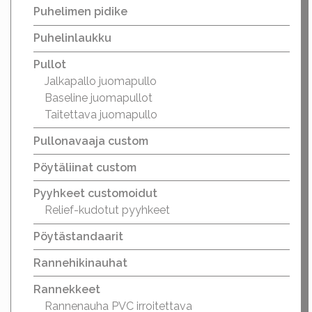
Puhelimen pidike
Puhelinlaukku
Pullot
Jalkapallo juomapullo
Baseline juomapullot
Taitettava juomapullo
Pullonavaaja custom
Pöytäliinat custom
Pyyhkeet customoidut
Relief-kudotut pyyhkeet
Pöytästandaarit
Rannehikinauhat
Rannekkeet
Rannenauha PVC irroitettava