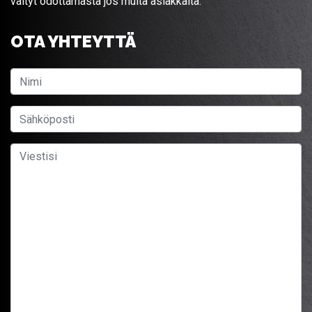
vältyt odottamasta jos muita asiakkaita.
OTA YHTEYTTÄ