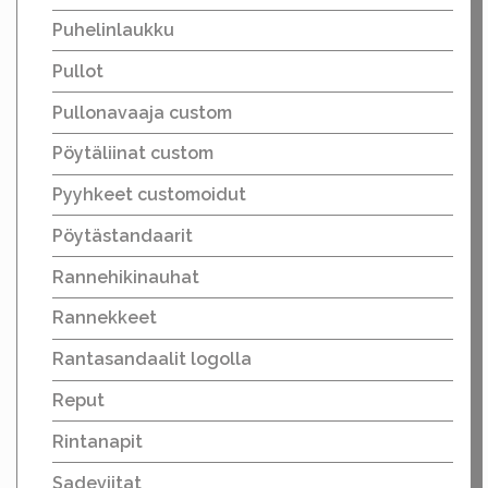
Puhelinlaukku
Pullot
Pullonavaaja custom
Pöytäliinat custom
Pyyhkeet customoidut
Pöytästandaarit
Rannehikinauhat
Rannekkeet
Rantasandaalit logolla
Reput
Rintanapit
Sadeviitat