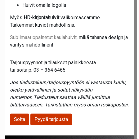
Huivit omalla logolla
Myös
HD-kirjontahuivit
valikoimassamme.
Tarkemmat kuviot mahdollisia.
Sublimaatiopainetut kaulahuivit
, mikä tahansa design ja
väritys mahdollinen!
Tarjouspyynnöt ja tilaukset painikkeesta
tai soita p. 03 – 364 6465
Jos tiedusteluun/tarjouspyyntöön ei vastausta kuulu,
oletko ystävällinen ja soitat näkyvään
numeroon.Tiedustelut saattaa välillä jumittua
bittitaivaaseen. Tarkistathan myös oman roskapostisi.
Soita
Pyydä tarjousta