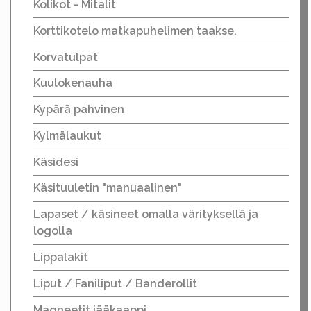
Kolikot - Mitalit
Korttikotelo matkapuhelimen taakse.
Korvatulpat
Kuulokenauha
Kypärä pahvinen
Kylmälaukut
Käsidesi
Käsituuletin "manuaalinen"
Lapaset / käsineet omalla värityksellä ja
logolla
Lippalakit
Liput / Faniliput / Banderollit
Magneetit jääkaappi