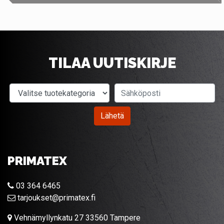
TILAA UUTISKIRJE
Valitse tuotekategoria
Sähköposti
Lähetä
PRIMATEX
03 364 6465
tarjoukset@primatex.fi
Vehnämyllynkatu 27 33560 Tampere