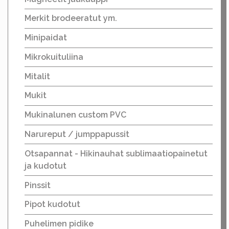
Merkit brodeeratut ym.
Minipaidat
Mikrokuituliina
Mitalit
Mukit
Mukinalunen custom PVC
Narureput / jumppapussit
Otsapannat - Hikinauhat sublimaatiopainetut
ja kudotut
Pinssit
Pipot kudotut
Puhelimen pidike