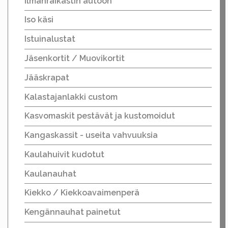
Ilmanraikastin autoon
Iso käsi
Istuinalustat
Jäsenkortit / Muovikortit
Jääskrapat
Kalastajanlakki custom
Kasvomaskit pestävät ja kustomoidut
Kangaskassit - useita vahvuuksia
Kaulahuivit kudotut
Kaulanauhat
Kiekko / Kiekkoavaimenperä
Kengännauhat painetut