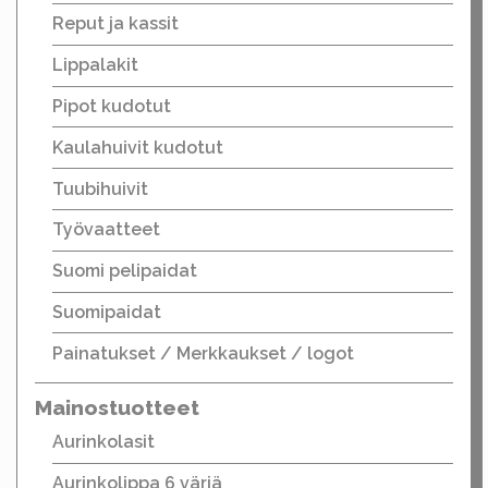
Reput ja kassit
Lippalakit
Pipot kudotut
Kaulahuivit kudotut
Tuubihuivit
Työvaatteet
Suomi pelipaidat
Suomipaidat
Painatukset / Merkkaukset / logot
Mainostuotteet
Aurinkolasit
Aurinkolippa 6 väriä