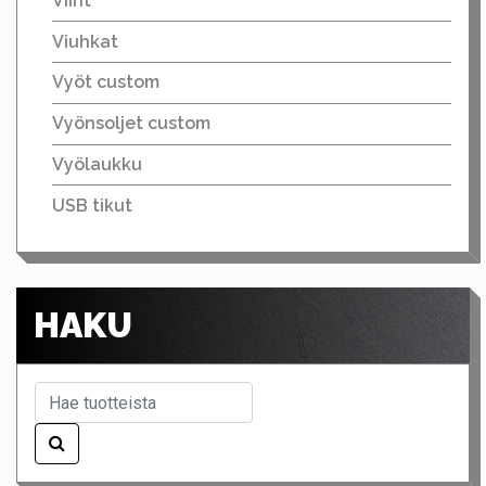
Viirit
Viuhkat
Vyöt custom
Vyönsoljet custom
Vyölaukku
USB tikut
HAKU