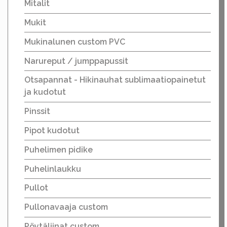
Mitalit
Mukit
Mukinalunen custom PVC
Narureput / jumppapussit
Otsapannat - Hikinauhat sublimaatiopainetut
ja kudotut
Pinssit
Pipot kudotut
Puhelimen pidike
Puhelinlaukku
Pullot
Pullonavaaja custom
Pöytäliinat custom