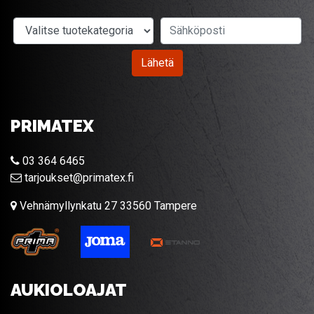
Valitse tuotekategoria
Sähköposti
Lähetä
PRIMATEX
03 364 6465
tarjoukset@primatex.fi
Vehnämyllynkatu 27 33560 Tampere
AUKIOLOAJAT