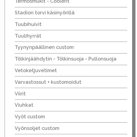
Termosmukit - Coolerit
Stadion torvi käsinyörillä
Tuubihuivit
Tuulihyrrät
Tyynynpäällinen custom
Tölkinjäähdytin - Tölkinsuoja - Pullonsuoja
Vetoketjuvetimet
Varvastossut + kustomoidut
Viirit
Viuhkat
Vyöt custom
Vyönsoljet custom