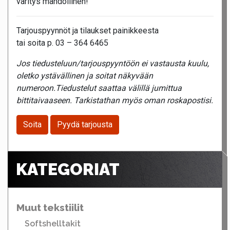
väritys mahdollinen!
Tarjouspyynnöt ja tilaukset painikkeesta
tai soita p. 03 – 364 6465
Jos tiedusteluun/tarjouspyyntöön ei vastausta kuulu,
oletko ystävällinen ja soitat näkyvään
numeroon.Tiedustelut saattaa välillä jumittua
bittitaivaaseen. Tarkistathan myös oman roskapostisi.
Soita
Pyydä tarjousta
KATEGORIAT
Muut tekstiilit
Softshelltakit