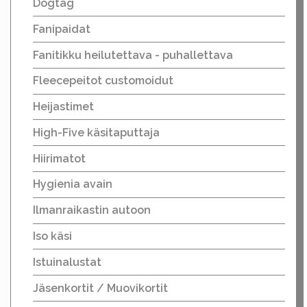
Dogtag
Fanipaidat
Fanitikku heilutettava - puhallettava
Fleecepeitot customoidut
Heijastimet
High-Five käsitaputtaja
Hiirimatot
Hygienia avain
Ilmanraikastin autoon
Iso käsi
Istuinalustat
Jäsenkortit / Muovikortit