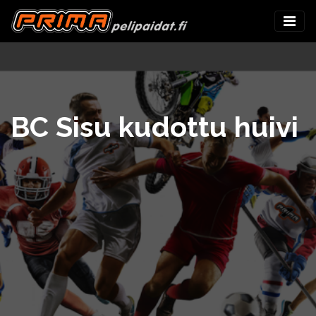
BC Sisu kudottu huivi