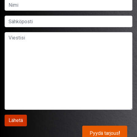
Pyydä tarjous
!