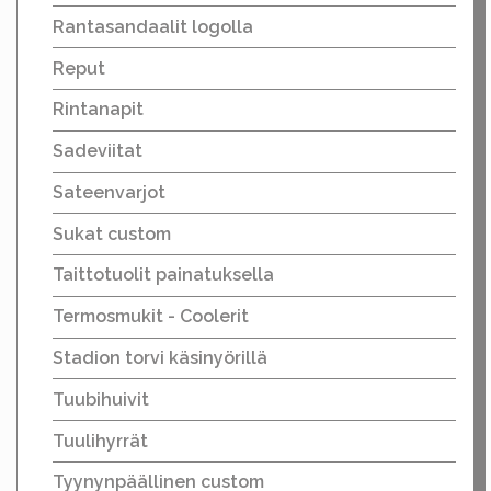
Rantasandaalit logolla
Reput
Rintanapit
Sadeviitat
Sateenvarjot
Sukat custom
Taittotuolit painatuksella
Termosmukit - Coolerit
Stadion torvi käsinyörillä
Tuubihuivit
Tuulihyrrät
Tyynynpäällinen custom