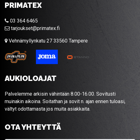
PRIMATEX
03 364 6465
tarjoukset@primatex.fi
Vehnämyllynkatu 27 33560 Tampere
AUKIOLOAJAT
Palvelemme arkisin vähintään 8.00-16.00. Sovitusti
muinakin aikoina. Soitathan ja sovit n. ajan ennen tuloasi,
vältyt odottamasta jos muita asiakkaita.
OTA YHTEYTTÄ