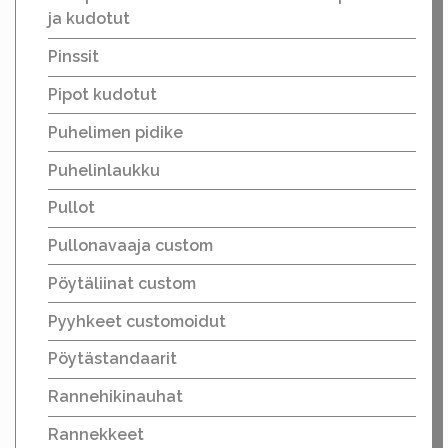
ja kudotut
Pinssit
Pipot kudotut
Puhelimen pidike
Puhelinlaukku
Pullot
Pullonavaaja custom
Pöytäliinat custom
Pyyhkeet customoidut
Pöytästandaarit
Rannehikinauhat
Rannekkeet