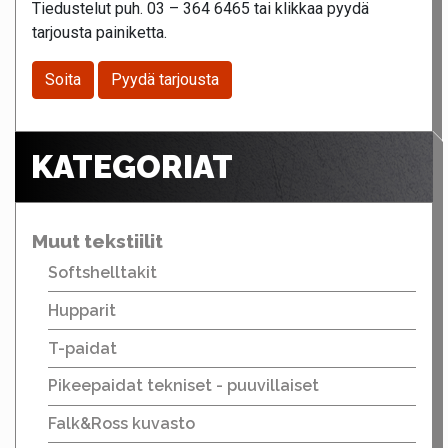
Tiedustelut puh. 03 – 364 6465 tai klikkaa pyydä
tarjousta painiketta.
Soita
Pyydä tarjousta
KATEGORIAT
Muut tekstiilit
Softshelltakit
Hupparit
T-paidat
Pikeepaidat tekniset - puuvillaiset
Falk&Ross kuvasto