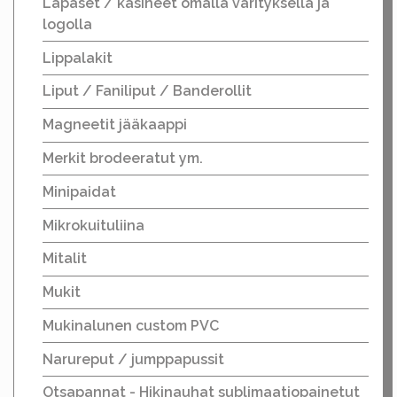
Lapaset / käsineet omalla värityksellä ja
logolla
Lippalakit
Liput / Faniliput / Banderollit
Magneetit jääkaappi
Merkit brodeeratut ym.
Minipaidat
Mikrokuituliina
Mitalit
Mukit
Mukinalunen custom PVC
Narureput / jumppapussit
Otsapannat - Hikinauhat sublimaatiopainetut