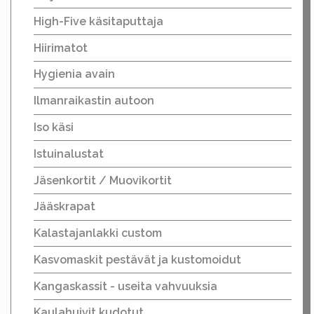
High-Five käsitaputtaja
Hiirimatot
Hygienia avain
Ilmanraikastin autoon
Iso käsi
Istuinalustat
Jäsenkortit / Muovikortit
Jääskrapat
Kalastajanlakki custom
Kasvomaskit pestävät ja kustomoidut
Kangaskassit - useita vahvuuksia
Kaulahuivit kudotut