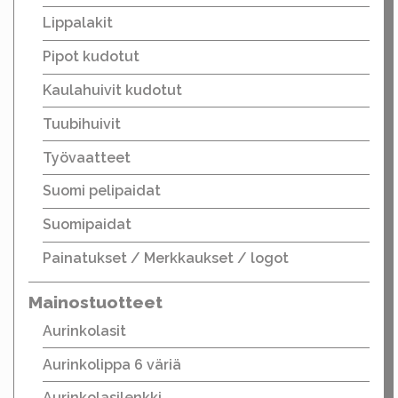
Lippalakit
Pipot kudotut
Kaulahuivit kudotut
Tuubihuivit
Työvaatteet
Suomi pelipaidat
Suomipaidat
Painatukset / Merkkaukset / logot
Mainostuotteet
Aurinkolasit
Aurinkolippa 6 väriä
Aurinkolasilenkki