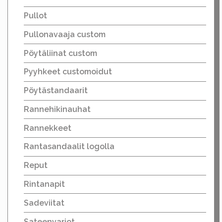
Pullot
Pullonavaaja custom
Pöytäliinat custom
Pyyhkeet customoidut
Pöytästandaarit
Rannehikinauhat
Rannekkeet
Rantasandaalit logolla
Reput
Rintanapit
Sadeviitat
Sateenvarjot