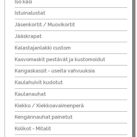
Iso käsi
Istuinalustat
Jäsenkortit / Muovikortit
Jääskrapat
Kalastajanlakki custom
Kasvomaskit pestävät ja kustomoidut
Kangaskassit - useita vahvuuksia
Kaulahuivit kudotut
Kaulanauhat
Kiekko / Kiekkoavaimenperä
Kengännauhat painetut
Kolikot - Mitalit