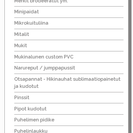
Merkit brodeeratut ym.
Minipaidat
Mikrokuituliina
Mitalit
Mukit
Mukinalunen custom PVC
Narureput / jumppapussit
Otsapannat - Hikinauhat sublimaatiopainetut
ja kudotut
Pinssit
Pipot kudotut
Puhelimen pidike
Puhelinlaukku