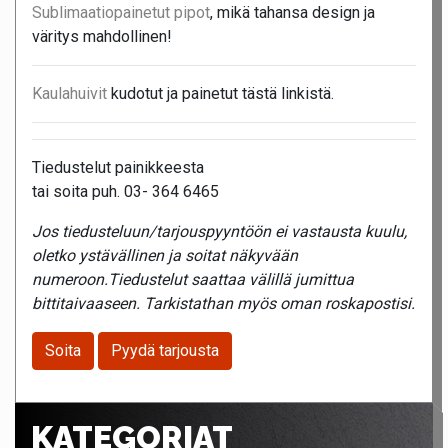
Sublimaatiopainetut pipot
, mikä tahansa design ja
väritys mahdollinen!
Kaulahuivit
kudotut ja painetut tästä linkistä.
Tiedustelut painikkeesta
tai soita puh. 03- 364 6465
Jos tiedusteluun/tarjouspyyntöön ei vastausta kuulu,
oletko ystävällinen ja soitat näkyvään
numeroon.Tiedustelut saattaa välillä jumittua
bittitaivaaseen. Tarkistathan myös oman roskapostisi.
Soita
Pyydä tarjousta
KATEGORIAT