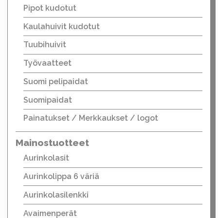
Pipot kudotut
Kaulahuivit kudotut
Tuubihuivit
Työvaatteet
Suomi pelipaidat
Suomipaidat
Painatukset / Merkkaukset / logot
Mainostuotteet
Aurinkolasit
Aurinkolippa 6 väriä
Aurinkolasilenkki
Avaimenperät