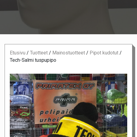
Etusivu
/
Tuotteet
/
Mainostuotteet
/
Pipot kudotut
/
Tech-Salmi tuspupipo