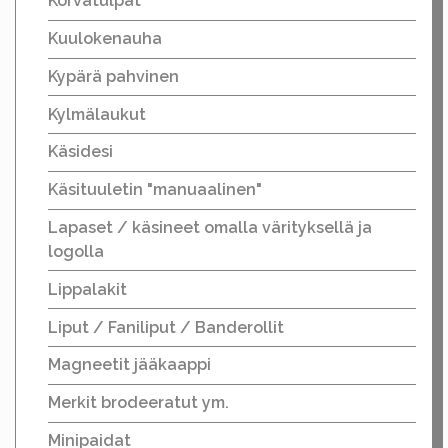
Korvatulpat
Kuulokenauha
Kypärä pahvinen
Kylmälaukut
Käsidesi
Käsituuletin "manuaalinen"
Lapaset / käsineet omalla värityksellä ja
logolla
Lippalakit
Liput / Faniliput / Banderollit
Magneetit jääkaappi
Merkit brodeeratut ym.
Minipaidat