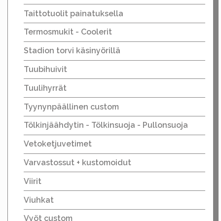
Taittotuolit painatuksella
Termosmukit - Coolerit
Stadion torvi käsinyörillä
Tuubihuivit
Tuulihyrrät
Tyynynpäällinen custom
Tölkinjäähdytin - Tölkinsuoja - Pullonsuoja
Vetoketjuvetimet
Varvastossut + kustomoidut
Viirit
Viuhkat
Vyöt custom