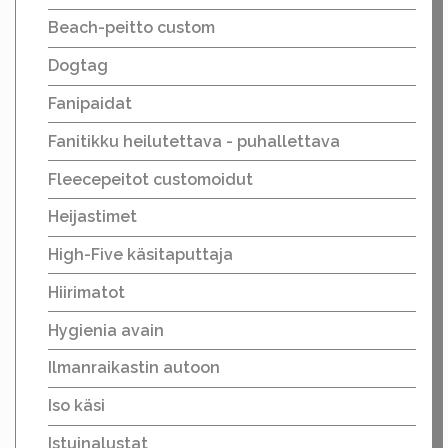
Beach-peitto custom
Dogtag
Fanipaidat
Fanitikku heilutettava - puhallettava
Fleecepeitot customoidut
Heijastimet
High-Five käsitaputtaja
Hiirimatot
Hygienia avain
Ilmanraikastin autoon
Iso käsi
Istuinalustat