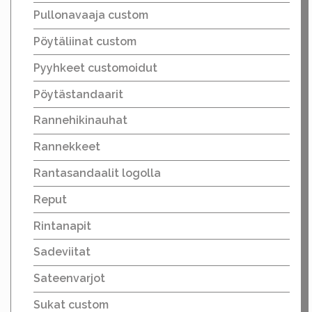
Pullonavaaja custom
Pöytäliinat custom
Pyyhkeet customoidut
Pöytästandaarit
Rannehikinauhat
Rannekkeet
Rantasandaalit logolla
Reput
Rintanapit
Sadeviitat
Sateenvarjot
Sukat custom