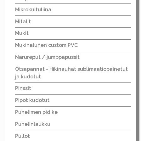
Mikrokuituliina
Mitalit
Mukit
Mukinalunen custom PVC
Narureput / jumppapussit
Otsapannat - Hikinauhat sublimaatiopainetut
ja kudotut
Pinssit
Pipot kudotut
Puhelimen pidike
Puhelinlaukku
Pullot