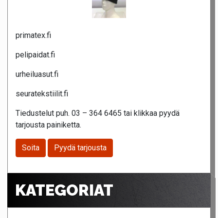
primatex.fi
pelipaidat.fi
urheiluasut.fi
seuratekstiilit.fi
Tiedustelut puh. 03 – 364 6465 tai klikkaa pyydä
tarjousta painiketta.
Soita
Pyydä tarjousta
KATEGORIAT