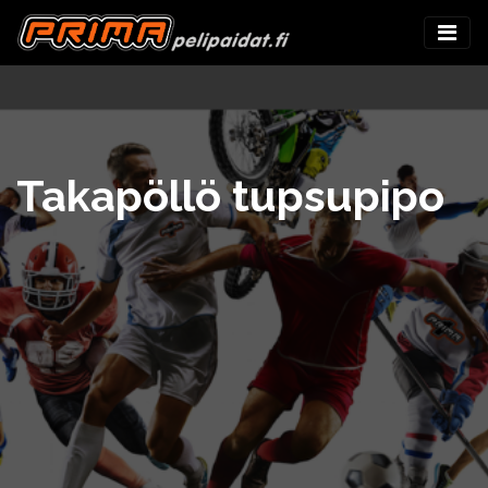
Takapöllö tupsupipo