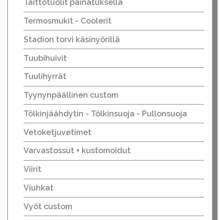
Taittotuolit painatuksella
Termosmukit - Coolerit
Stadion torvi käsinyörillä
Tuubihuivit
Tuulihyrrät
Tyynynpäällinen custom
Tölkinjäähdytin - Tölkinsuoja - Pullonsuoja
Vetoketjuvetimet
Varvastossut + kustomoidut
Viirit
Viuhkat
Vyöt custom