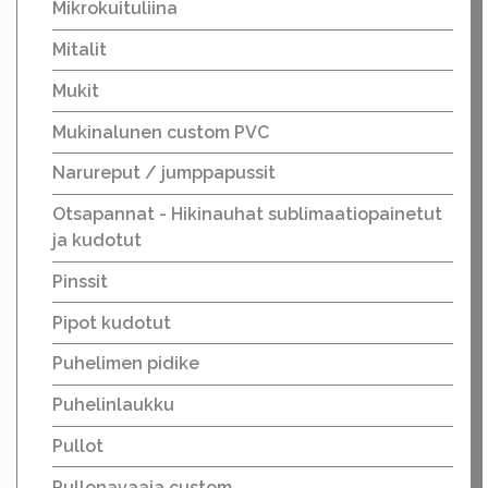
Mikrokuituliina
Mitalit
Mukit
Mukinalunen custom PVC
Narureput / jumppapussit
Otsapannat - Hikinauhat sublimaatiopainetut
ja kudotut
Pinssit
Pipot kudotut
Puhelimen pidike
Puhelinlaukku
Pullot
Pullonavaaja custom