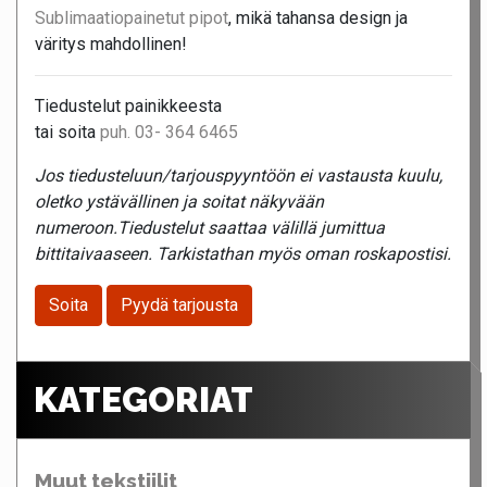
Sublimaatiopainetut pipot
, mikä tahansa design ja
väritys mahdollinen!
Tiedustelut painikkeesta
tai soita
puh. 03- 364 6465
Jos tiedusteluun/tarjouspyyntöön ei vastausta kuulu,
oletko ystävällinen ja soitat näkyvään
numeroon.Tiedustelut saattaa välillä jumittua
bittitaivaaseen. Tarkistathan myös oman roskapostisi.
Soita
Pyydä tarjousta
KATEGORIAT
Muut tekstiilit