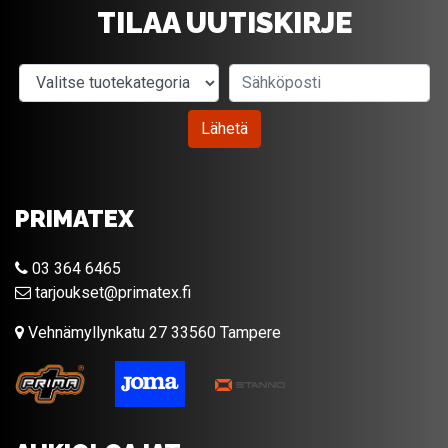
TILAA UUTISKIRJE
Valitse tuotekategoria
Sähköposti
Lähetä
PRIMATEX
03 364 6465
tarjoukset@primatex.fi
Vehnämyllynkatu 27 33560 Tampere