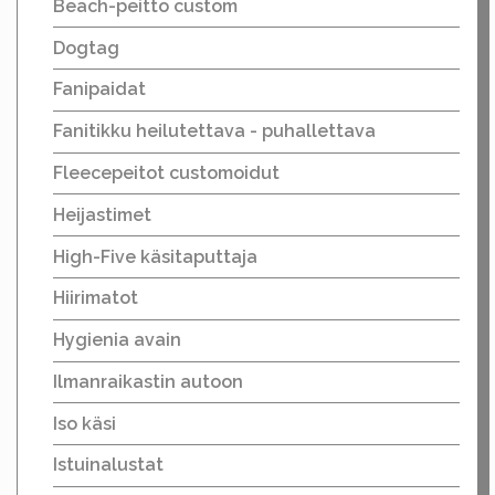
Beach-peitto custom
Dogtag
Fanipaidat
Fanitikku heilutettava - puhallettava
Fleecepeitot customoidut
Heijastimet
High-Five käsitaputtaja
Hiirimatot
Hygienia avain
Ilmanraikastin autoon
Iso käsi
Istuinalustat