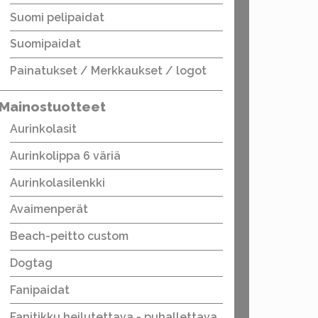
Suomi pelipaidat
Suomipaidat
Painatukset / Merkkaukset / logot
Mainostuotteet
Aurinkolasit
Aurinkolippa 6 väriä
Aurinkolasilenkki
Avaimenperät
Beach-peitto custom
Dogtag
Fanipaidat
Fanitikku heilutettava - puhallettava