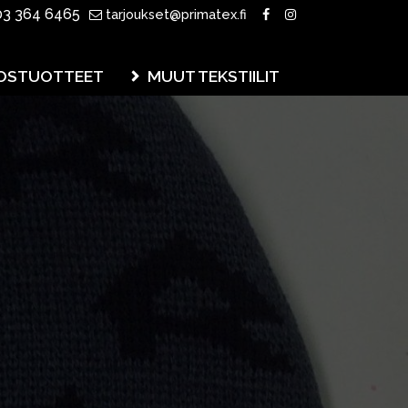
3 364 6465
tarjoukset@primatex.fi
OSTUOTTEET
MUUT TEKSTIILIT