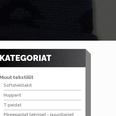
KATEGORIAT
Muut tekstiilit
Softshelltakit
Hupparit
T-paidat
Pikeepaidat tekniset - puuvillaiset