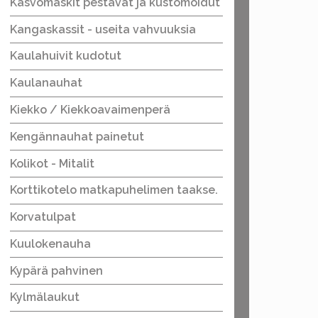
Kasvomaskit pestävät ja kustomoidut
Kangaskassit - useita vahvuuksia
Kaulahuivit kudotut
Kaulanauhat
Kiekko / Kiekkoavaimenperä
Kengännauhat painetut
Kolikot - Mitalit
Korttikotelo matkapuhelimen taakse.
Korvatulpat
Kuulokenauha
Kypärä pahvinen
Kylmälaukut