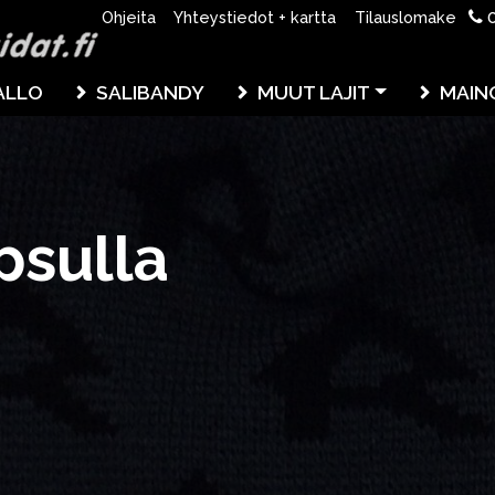
0
Ohjeita
Yhteystiedot + kartta
Tilauslomake
ALLO
SALIBANDY
MUUT LAJIT
MAIN
psulla