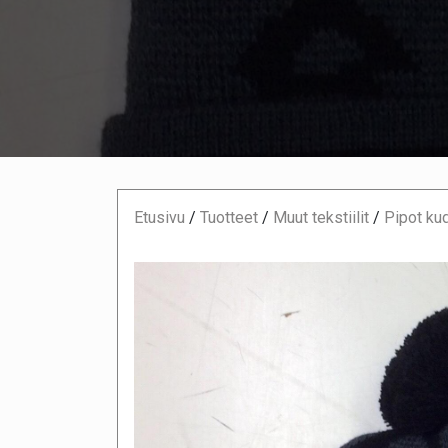
Etusivu
/
Tuotteet
/
Muut tekstiilit
/
Pipot ku