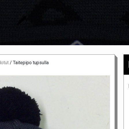
dotut
/
Taitepipo tupsulla