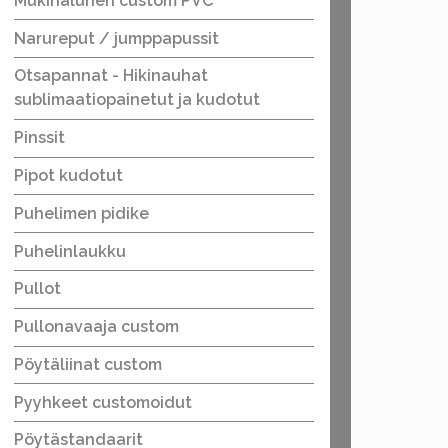
Mukinalunen custom PVC
Narureput / jumppapussit
Otsapannat - Hikinauhat
sublimaatiopainetut ja kudotut
Pinssit
Pipot kudotut
Puhelimen pidike
Puhelinlaukku
Pullot
Pullonavaaja custom
Pöytäliinat custom
Pyyhkeet customoidut
Pöytästandaarit