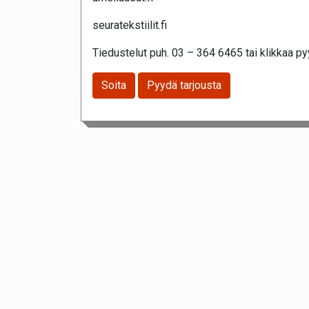
seuratekstiilit.fi
Tiedustelut puh. 03 – 364 6465 tai klikkaa pyy
Soita
Pyydä tarjousta