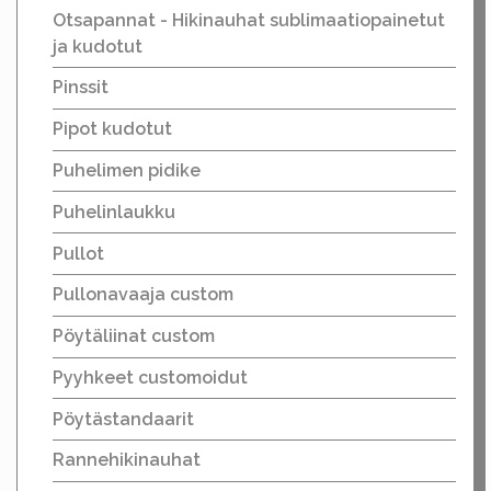
Otsapannat - Hikinauhat sublimaatiopainetut
ja kudotut
Pinssit
Pipot kudotut
Puhelimen pidike
Puhelinlaukku
Pullot
Pullonavaaja custom
Pöytäliinat custom
Pyyhkeet customoidut
Pöytästandaarit
Rannehikinauhat