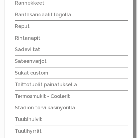
Rannekkeet
Rantasandaalit logolla
Reput
Rintanapit
Sadeviitat
Sateenvarjot
Sukat custom
Taittotuolit painatuksella
Termosmukit - Coolerit
Stadion torvi käsinyörillä
Tuubihuivit
Tuulihyrrät