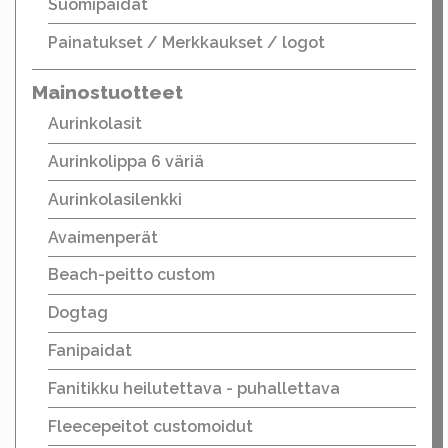
Suomipaidat
Painatukset / Merkkaukset / logot
Mainostuotteet
Aurinkolasit
Aurinkolippa 6 väriä
Aurinkolasilenkki
Avaimenperät
Beach-peitto custom
Dogtag
Fanipaidat
Fanitikku heilutettava - puhallettava
Fleecepeitot customoidut