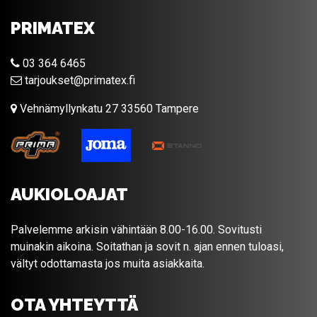
PRIMATEX
03 364 6465
tarjoukset@primatex.fi
Vehnämyllynkatu 27 33560 Tampere
AUKIOLOAJAT
Palvelemme arkisin vähintään 8.00-16.00. Sovitusti
muinakin aikoina. Soitathan ja sovit n. ajan ennen tuloasi,
vältyt odottamasta jos muita asiakkaita.
OTA YHTEYTTÄ