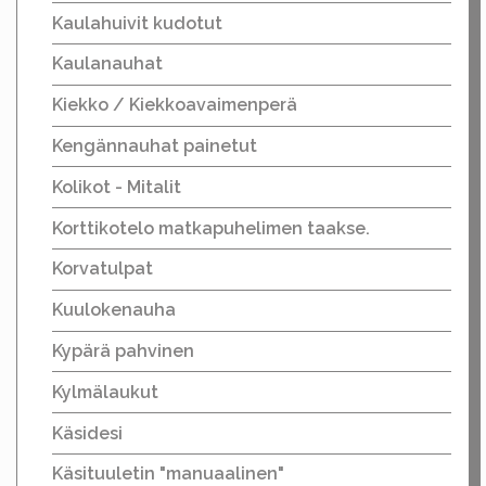
Kaulahuivit kudotut
Kaulanauhat
Kiekko / Kiekkoavaimenperä
Kengännauhat painetut
Kolikot - Mitalit
Korttikotelo matkapuhelimen taakse.
Korvatulpat
Kuulokenauha
Kypärä pahvinen
Kylmälaukut
Käsidesi
Käsituuletin "manuaalinen"