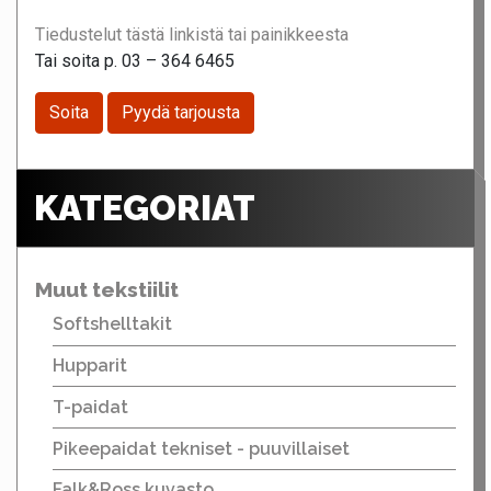
Tiedustelut tästä linkistä tai painikkeesta
Tai soita p. 03 – 364 6465
Soita
Pyydä tarjousta
KATEGORIAT
Muut tekstiilit
Softshelltakit
Hupparit
T-paidat
Pikeepaidat tekniset - puuvillaiset
Falk&Ross kuvasto