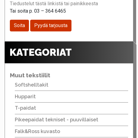
Tiedustelut tästä linkistä tai painikkeesta
Tai soita p. 03 – 364 6465
Soita
Pyydä tarjousta
KATEGORIAT
Muut tekstiilit
Softshelltakit
Hupparit
T-paidat
Pikeepaidat tekniset - puuvillaiset
Falk&Ross kuvasto