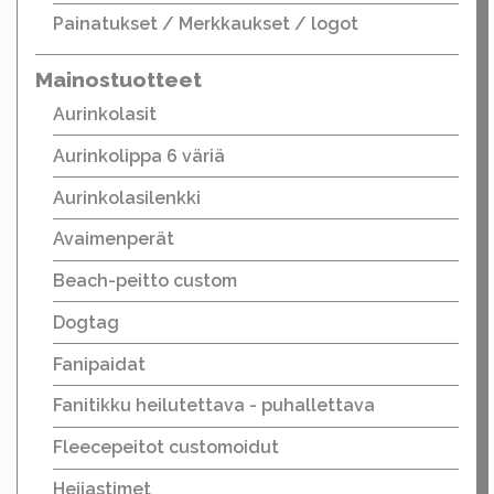
Painatukset / Merkkaukset / logot
Mainostuotteet
Aurinkolasit
Aurinkolippa 6 väriä
Aurinkolasilenkki
Avaimenperät
Beach-peitto custom
Dogtag
Fanipaidat
Fanitikku heilutettava - puhallettava
Fleecepeitot customoidut
Heijastimet