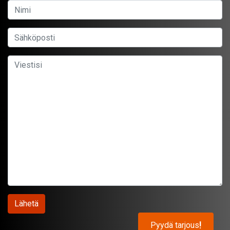
Pyydä tarjous
!