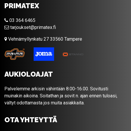
PRIMATEX
03 364 6465
tarjoukset@primatex.fi
Vehnämyllynkatu 27 33560 Tampere
AUKIOLOAJAT
Palvelemme arkisin vähintään 8.00-16.00. Sovitusti
muinakin aikoina. Soitathan ja sovit n. ajan ennen tuloasi,
vältyt odottamasta jos muita asiakkaita.
OTA YHTEYTTÄ