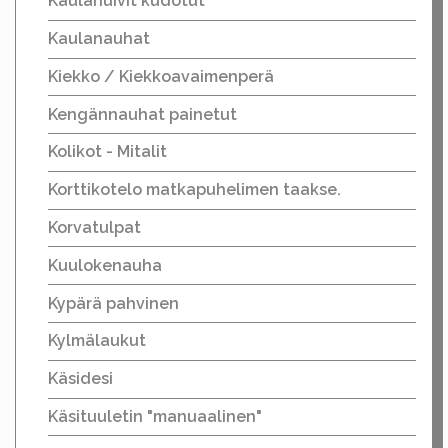
Kaulahuivit kudotut
Kaulanauhat
Kiekko / Kiekkoavaimenperä
Kengännauhat painetut
Kolikot - Mitalit
Korttikotelo matkapuhelimen taakse.
Korvatulpat
Kuulokenauha
Kypärä pahvinen
Kylmälaukut
Käsidesi
Käsituuletin "manuaalinen"