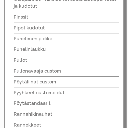
ja kudotut
Pinssit
Pipot kudotut
Puhelimen pidike
Puhelinlaukku
Pullot
Pullonavaaja custom
Pöytäliinat custom
Pyyhkeet customoidut
Pöytästandaarit
Rannehikinauhat
Rannekkeet