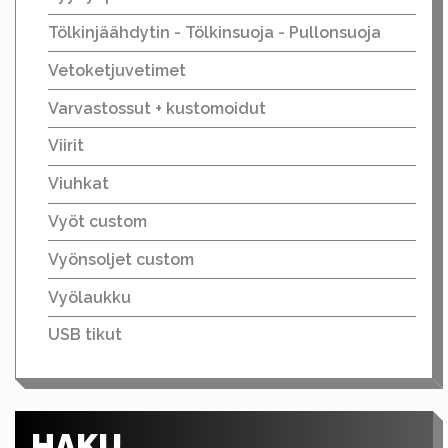
Tölkinjäähdytin - Tölkinsuoja - Pullonsuoja
Vetoketjuvetimet
Varvastossut + kustomoidut
Viirit
Viuhkat
Vyöt custom
Vyönsoljet custom
Vyölaukku
USB tikut
HAKU