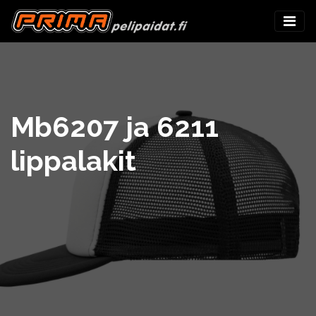
Mb6207 ja 6211
lippalakit