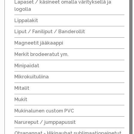
Lapaset / käsineet omalla värityksellä ja
logolla
Lippalakit
Liput / Faniliput / Banderollit
Magneetit jääkaappi
Merkit brodeeratut ym.
Minipaidat
Mikrokuituliina
Mitalit
Mukit
Mukinalunen custom PVC
Narureput / jumppapussit
Otsapannat - Hikinauhat sublimaatiopainetut