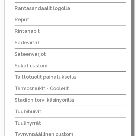
Rantasandaalit logolla
Reput
Rintanapit
Sadeviitat
Sateenvarjot
Sukat custom
Taittotuolit painatuksella
Termosmukit - Coolerit
Stadion torvi käsinyörillä
Tuubihuivit
Tuulihyrrät
Tyynynpäällinen custom