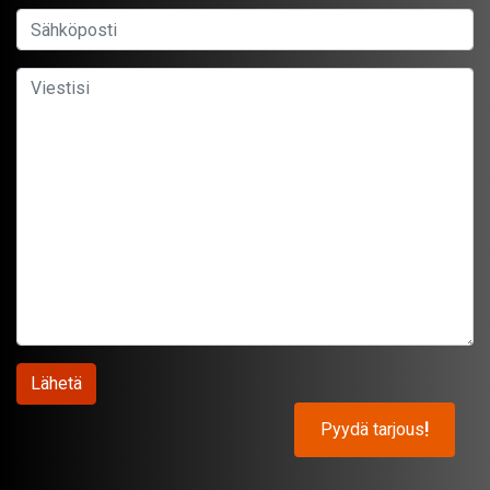
Pyydä tarjous
!