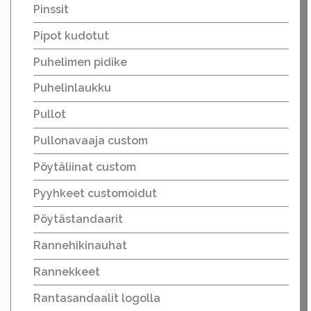
Pinssit
Pipot kudotut
Puhelimen pidike
Puhelinlaukku
Pullot
Pullonavaaja custom
Pöytäliinat custom
Pyyhkeet customoidut
Pöytästandaarit
Rannehikinauhat
Rannekkeet
Rantasandaalit logolla