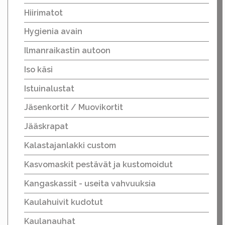
Hiirimatot
Hygienia avain
Ilmanraikastin autoon
Iso käsi
Istuinalustat
Jäsenkortit / Muovikortit
Jääskrapat
Kalastajanlakki custom
Kasvomaskit pestävät ja kustomoidut
Kangaskassit - useita vahvuuksia
Kaulahuivit kudotut
Kaulanauhat