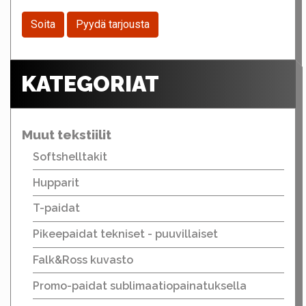
Soita
Pyydä tarjousta
KATEGORIAT
Muut tekstiilit
Softshelltakit
Hupparit
T-paidat
Pikeepaidat tekniset - puuvillaiset
Falk&Ross kuvasto
Promo-paidat sublimaatiopainatuksella