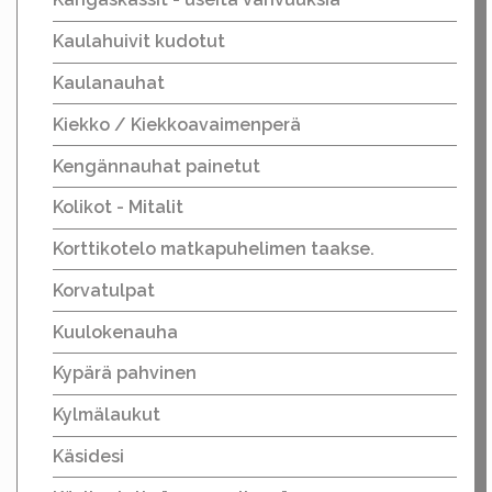
Kaulahuivit kudotut
Kaulanauhat
Kiekko / Kiekkoavaimenperä
Kengännauhat painetut
Kolikot - Mitalit
Korttikotelo matkapuhelimen taakse.
Korvatulpat
Kuulokenauha
Kypärä pahvinen
Kylmälaukut
Käsidesi