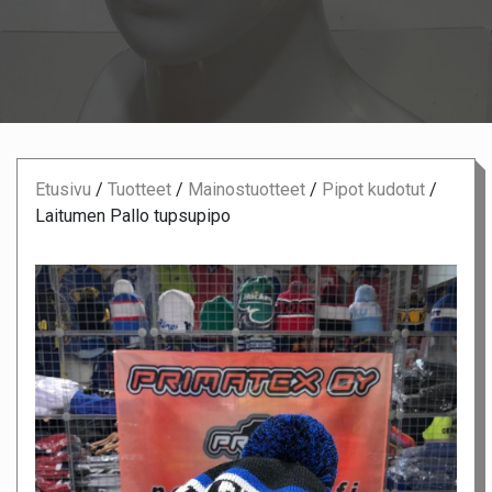
Etusivu
/
Tuotteet
/
Mainostuotteet
/
Pipot kudotut
/
Laitumen Pallo tupsupipo