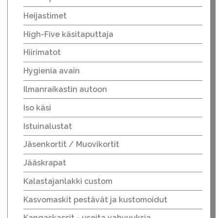
Heijastimet
High-Five käsitaputtaja
Hiirimatot
Hygienia avain
Ilmanraikastin autoon
Iso käsi
Istuinalustat
Jäsenkortit / Muovikortit
Jääskrapat
Kalastajanlakki custom
Kasvomaskit pestävät ja kustomoidut
Kangaskassit - useita vahvuuksia