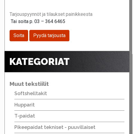
Tarjouspyynnöt ja tilaukset painikkeesta
Tai soita p. 03 – 364 6465
Soita
Pyydä tarjousta
KATEGORIAT
Muut tekstiilit
Softshelltakit
Hupparit
T-paidat
Pikeepaidat tekniset - puuvillaiset