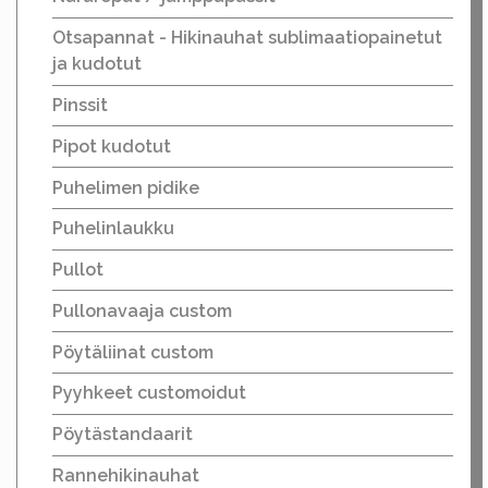
Otsapannat - Hikinauhat sublimaatiopainetut
ja kudotut
Pinssit
Pipot kudotut
Puhelimen pidike
Puhelinlaukku
Pullot
Pullonavaaja custom
Pöytäliinat custom
Pyyhkeet customoidut
Pöytästandaarit
Rannehikinauhat