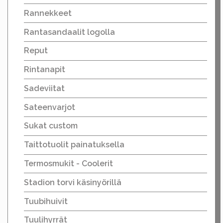
Rannekkeet
Rantasandaalit logolla
Reput
Rintanapit
Sadeviitat
Sateenvarjot
Sukat custom
Taittotuolit painatuksella
Termosmukit - Coolerit
Stadion torvi käsinyörillä
Tuubihuivit
Tuulihyrrät