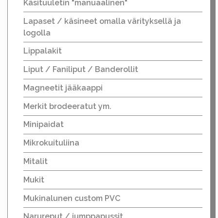
Käsituuletin "manuaalinen"
Lapaset / käsineet omalla värityksellä ja
logolla
Lippalakit
Liput / Faniliput / Banderollit
Magneetit jääkaappi
Merkit brodeeratut ym.
Minipaidat
Mikrokuituliina
Mitalit
Mukit
Mukinalunen custom PVC
Narureput / jumppapussit