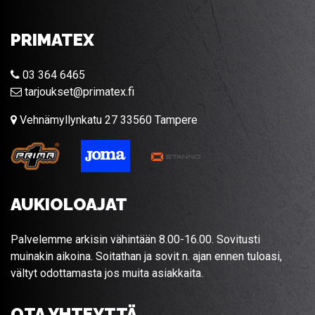
PRIMATEX
03 364 6465
tarjoukset@primatex.fi
Vehnämyllynkatu 27 33560 Tampere
AUKIOLOAJAT
Palvelemme arkisin vähintään 8.00-16.00. Sovitusti
muinakin aikoina. Soitathan ja sovit n. ajan ennen tuloasi,
vältyt odottamasta jos muita asiakkaita.
OTA YHTEYTTÄ