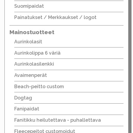
Suomipaidat
Painatukset / Merkkaukset / logot
Mainostuotteet
Aurinkolasit
Aurinkolippa 6 väriä
Aurinkolasilenkki
Avaimenperät
Beach-peitto custom
Dogtag
Fanipaidat
Fanitikku heilutettava - puhallettava
Fleecepeitot customoidut