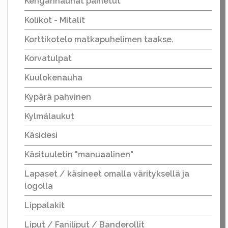
Kengännauhat painetut
Kolikot - Mitalit
Korttikotelo matkapuhelimen taakse.
Korvatulpat
Kuulokenauha
Kypärä pahvinen
Kylmälaukut
Käsidesi
Käsituuletin "manuaalinen"
Lapaset / käsineet omalla värityksellä ja
logolla
Lippalakit
Liput / Faniliput / Banderollit