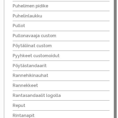
Puhelimen pidike
Puhelinlaukku
Pullot
Pullonavaaja custom
Pöytäliinat custom
Pyyhkeet customoidut
Pöytästandaarit
Rannehikinauhat
Rannekkeet
Rantasandaalit logolla
Reput
Rintanapit