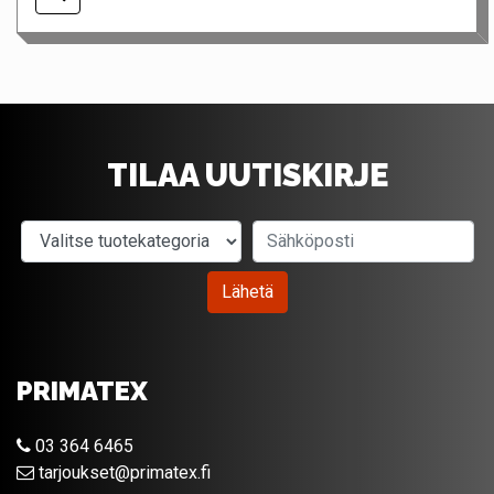
TILAA UUTISKIRJE
Valitse tuotekategoria
Sähköposti
Lähetä
PRIMATEX
03 364 6465
tarjoukset@primatex.fi