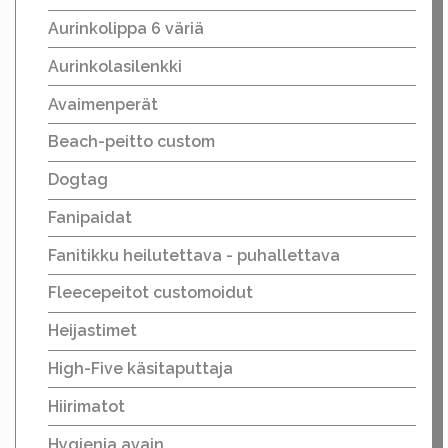
Aurinkolippa 6 väriä
Aurinkolasilenkki
Avaimenperät
Beach-peitto custom
Dogtag
Fanipaidat
Fanitikku heilutettava - puhallettava
Fleecepeitot customoidut
Heijastimet
High-Five käsitaputtaja
Hiirimatot
Hygienia avain