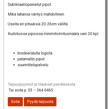
Sublimaatiopainetut pipot.
Mikä tahansa väritys mahdollinen.
Useita eri pituuksia 20-26cm väliltä
Kudotuissa pipoissa minimitoimitusmäärä vain 20 kpl.
brodeeratulla logolla
patamallin pipot
suunnittelupalvelu
Tarjouspyynnöt ja tilaukset painikkeesta
Tai soita p. 03 – 364 6465
Soita
Pyydä tarjousta