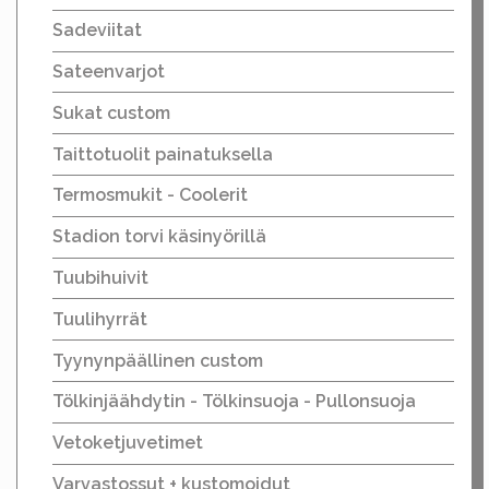
Sadeviitat
Sateenvarjot
Sukat custom
Taittotuolit painatuksella
Termosmukit - Coolerit
Stadion torvi käsinyörillä
Tuubihuivit
Tuulihyrrät
Tyynynpäällinen custom
Tölkinjäähdytin - Tölkinsuoja - Pullonsuoja
Vetoketjuvetimet
Varvastossut + kustomoidut