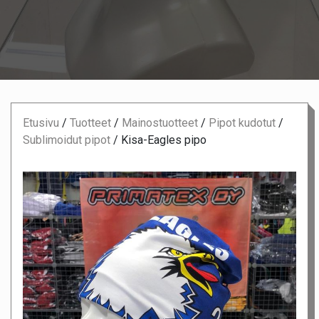
Etusivu
/
Tuotteet
/
Mainostuotteet
/
Pipot kudotut
/
Sublimoidut pipot
/
Kisa-Eagles pipo