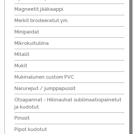
Magneetit jääkaappi
Merkit brodeeratut ym.
Minipaidat
Mikrokuituliina
Mitalit
Mukit
Mukinalunen custom PVC
Narureput / jumppapussit
Otsapannat - Hikinauhat sublimaatiopainetut
ja kudotut
Pinssit
Pipot kudotut