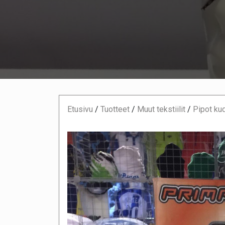
Etusivu
/
Tuotteet
/
Muut tekstiilit
/
Pipot ku