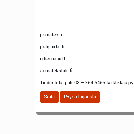
primatex.fi
pelipaidat.fi
urheiluasut.fi
seuratekstiilit.fi
Tiedustelut puh. 03 – 364 6465 tai klikkaa pyy
Soita
Pyydä tarjousta