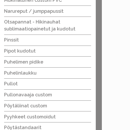
Mukinalunen custom PVC
Narureput / jumppapussit
Otsapannat - Hikinauhat
sublimaatiopainetut ja kudotut
Pinssit
Pipot kudotut
Puhelimen pidike
Puhelinlaukku
Pullot
Pullonavaaja custom
Pöytäliinat custom
Pyyhkeet customoidut
Pöytästandaarit