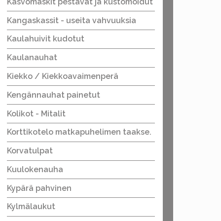
Kasvomaskit pestävät ja kustomoidut
Kangaskassit - useita vahvuuksia
Kaulahuivit kudotut
Kaulanauhat
Kiekko / Kiekkoavaimenperä
Kengännauhat painetut
Kolikot - Mitalit
Korttikotelo matkapuhelimen taakse.
Korvatulpat
Kuulokenauha
Kypärä pahvinen
Kylmälaukut