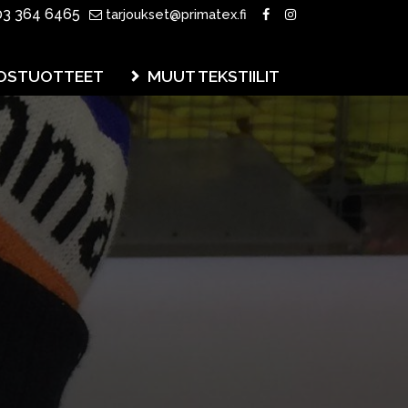
3 364 6465
tarjoukset@primatex.fi
OSTUOTTEET
MUUT TEKSTIILIT