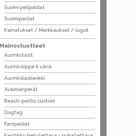
Suomi pelipaidat
Suomipaidat
Painatukset / Merkkaukset / logot
Mainostuotteet
Aurinkolasit
Aurinkolippa 6 väriä
Aurinkolasilenkki
Avaimenperät
Beach-peitto custom
Dogtag
Fanipaidat
Fanitikku heilutettava - puhallettava