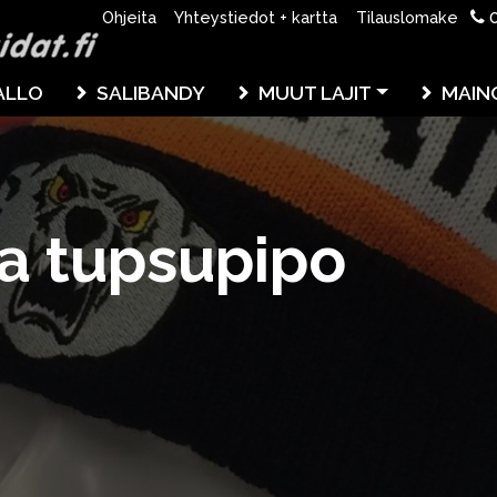
0
Ohjeita
Yhteystiedot + kartta
Tilauslomake
ALLO
SALIBANDY
MUUT LAJIT
MAIN
a tupsupipo