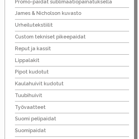
Promo-paidat sublimaatiopainatuksella
James & Nicholson kuvasto
Urheilutekstiilit
Custom tekniset pikeepaidat
Reput ja kassit
Lippalakit
Pipot kudotut
Kaulahuivit kudotut
Tuubihuivit
Työvaatteet
Suomi pelipaidat
Suomipaidat