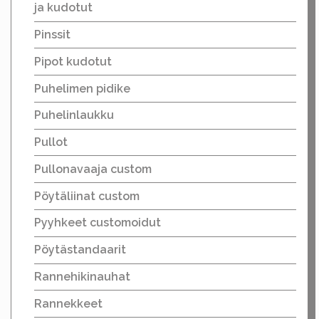
ja kudotut
Pinssit
Pipot kudotut
Puhelimen pidike
Puhelinlaukku
Pullot
Pullonavaaja custom
Pöytäliinat custom
Pyyhkeet customoidut
Pöytästandaarit
Rannehikinauhat
Rannekkeet