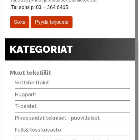
Tai soita p. 03 – 364 6465
Soita
Pyydä tarjousta
KATEGORIAT
Muut tekstiilit
Softshelltakit
Hupparit
T-paidat
Pikeepaidat tekniset - puuvillaiset
Falk&Ross kuvasto