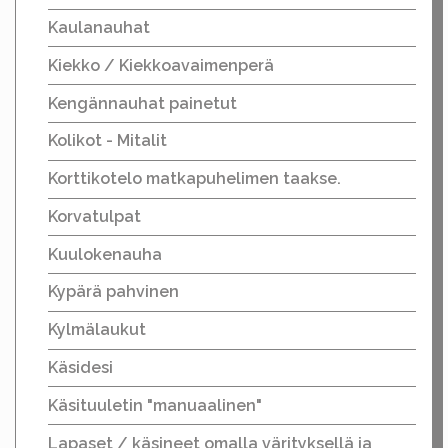
Kaulanauhat
Kiekko / Kiekkoavaimenperä
Kengännauhat painetut
Kolikot - Mitalit
Korttikotelo matkapuhelimen taakse.
Korvatulpat
Kuulokenauha
Kypärä pahvinen
Kylmälaukut
Käsidesi
Käsituuletin "manuaalinen"
Lapaset / käsineet omalla värityksellä ja