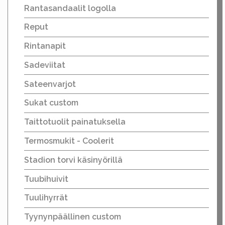
Rantasandaalit logolla
Reput
Rintanapit
Sadeviitat
Sateenvarjot
Sukat custom
Taittotuolit painatuksella
Termosmukit - Coolerit
Stadion torvi käsinyörillä
Tuubihuivit
Tuulihyrrät
Tyynynpäällinen custom