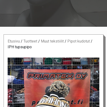
Etusivu
/
Tuotteet
/
Muut tekstiilit
/
Pipot kudotut
/
IPH tupsupipo