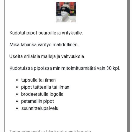
Kudotut pipot seuroille ja yrityksille.
Mikä tahansa väritys mahdollinen.
Useita erilaisia malleja ja vahvuuksia.
Kudotuissa pipoissa minimitoimitusmäärä vain 30 kpl.
tupsulla tai ilman
pipot taitteella tai ilman
brodeeratulla logolla
patamallin pipot
suunnittelupalvelu
Tarjouspyynnöt ja tilaukset painikkeesta