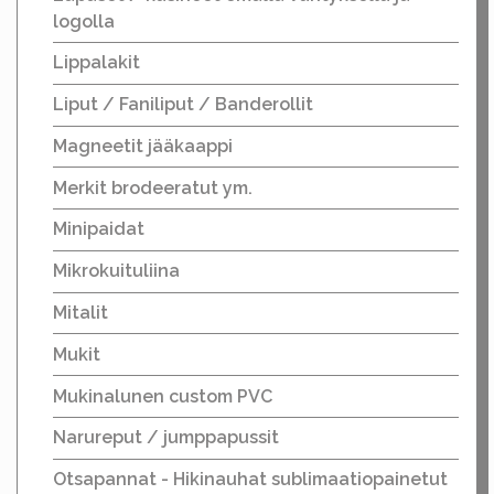
logolla
Lippalakit
Liput / Faniliput / Banderollit
Magneetit jääkaappi
Merkit brodeeratut ym.
Minipaidat
Mikrokuituliina
Mitalit
Mukit
Mukinalunen custom PVC
Narureput / jumppapussit
Otsapannat - Hikinauhat sublimaatiopainetut