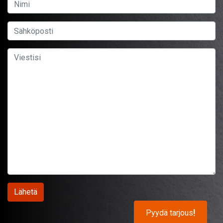
Pyydä tarjous
!