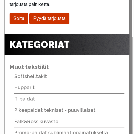
tarjousta painiketta.
Soita
Pyydä tarjousta
KATEGORIAT
Muut tekstiilit
Softshelltakit
Hupparit
T-paidat
Pikeepaidat tekniset - puuvillaiset
Falk&Ross kuvasto
Promo-paidat sublimaatiopainatuksella