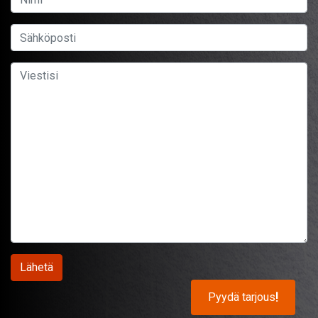
Pyydä tarjous
!