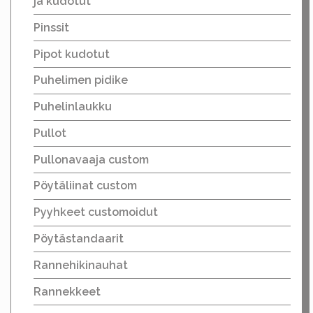
ja kudotut
Pinssit
Pipot kudotut
Puhelimen pidike
Puhelinlaukku
Pullot
Pullonavaaja custom
Pöytäliinat custom
Pyyhkeet customoidut
Pöytästandaarit
Rannehikinauhat
Rannekkeet