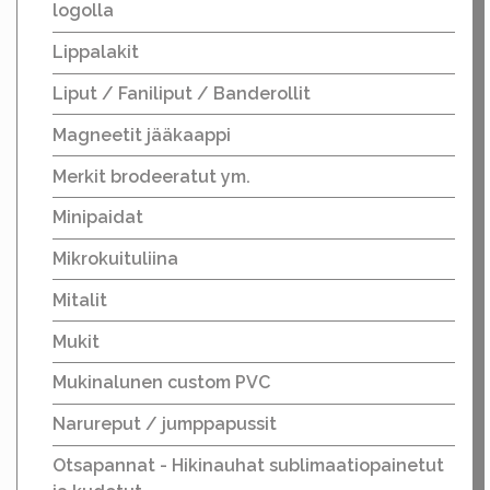
logolla
Lippalakit
Liput / Faniliput / Banderollit
Magneetit jääkaappi
Merkit brodeeratut ym.
Minipaidat
Mikrokuituliina
Mitalit
Mukit
Mukinalunen custom PVC
Narureput / jumppapussit
Otsapannat - Hikinauhat sublimaatiopainetut