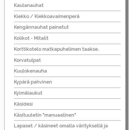
Kaulanauhat
Kiekko / Kiekkoavaimenperä
Kengännauhat painetut
Kolikot - Mitalit
Korttikotelo matkapuhelimen taakse.
Korvatulpat
Kuulokenauha
Kypärä pahvinen
Kylmälaukut
Käsidesi
Käsituuletin "manuaalinen"
Lapaset / käsineet omalla värityksellä ja