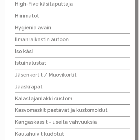
High-Five käsitaputtaja
Hiirimatot
Hygienia avain
Ilmanraikastin autoon
Iso käsi
Istuinalustat
Jäsenkortit / Muovikortit
Jääskrapat
Kalastajanlakki custom
Kasvomaskit pestävät ja kustomoidut
Kangaskassit - useita vahvuuksia
Kaulahuivit kudotut