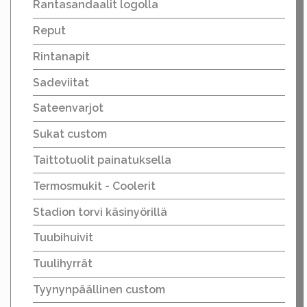
Rantasandaalit logolla
Reput
Rintanapit
Sadeviitat
Sateenvarjot
Sukat custom
Taittotuolit painatuksella
Termosmukit - Coolerit
Stadion torvi käsinyörillä
Tuubihuivit
Tuulihyrrät
Tyynynpäällinen custom