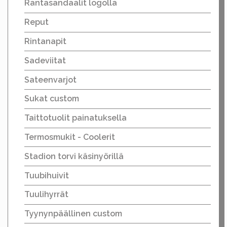
Rantasandaalit logolla
Reput
Rintanapit
Sadeviitat
Sateenvarjot
Sukat custom
Taittotuolit painatuksella
Termosmukit - Coolerit
Stadion torvi käsinyörillä
Tuubihuivit
Tuulihyrrät
Tyynynpäällinen custom