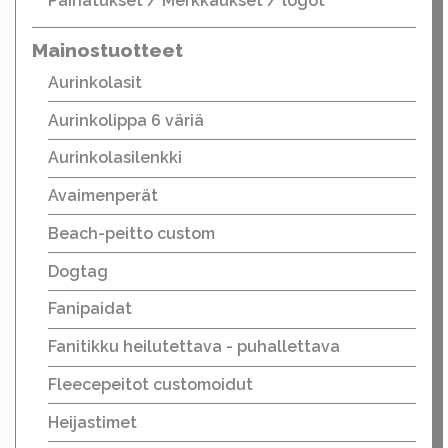
Painatukset / Merkkaukset / logot
Mainostuotteet
Aurinkolasit
Aurinkolippa 6 väriä
Aurinkolasilenkki
Avaimenperät
Beach-peitto custom
Dogtag
Fanipaidat
Fanitikku heilutettava - puhallettava
Fleecepeitot customoidut
Heijastimet