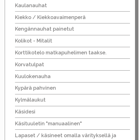
Kaulanauhat
Kiekko / Kiekkoavaimenperä
Kengännauhat painetut
Kolikot - Mitalit
Korttikotelo matkapuhelimen taakse.
Korvatulpat
Kuulokenauha
Kypärä pahvinen
Kylmälaukut
Käsidesi
Käsituuletin "manuaalinen"
Lapaset / käsineet omalla värityksellä ja