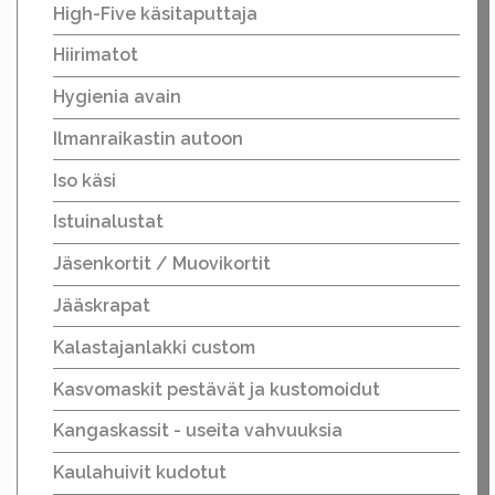
High-Five käsitaputtaja
Hiirimatot
Hygienia avain
Ilmanraikastin autoon
Iso käsi
Istuinalustat
Jäsenkortit / Muovikortit
Jääskrapat
Kalastajanlakki custom
Kasvomaskit pestävät ja kustomoidut
Kangaskassit - useita vahvuuksia
Kaulahuivit kudotut