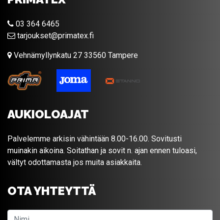
03 364 6465
tarjoukset@primatex.fi
Vehnämyllynkatu 27 33560 Tampere
AUKIOLOAJAT
Palvelemme arkisin vähintään 8.00-16.00. Sovitusti
muinakin aikoina. Soitathan ja sovit n. ajan ennen tuloasi,
vältyt odottamasta jos muita asiakkaita.
OTA YHTEYTTÄ