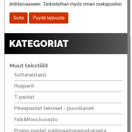
bittitaivaaseen. Tarkistathan myös oman roskapostisi.
Soita
Pyydä tarjousta
KATEGORIAT
Muut tekstiilit
Softshelltakit
Hupparit
T-paidat
Pikeepaidat tekniset - puuvillaiset
Falk&Ross kuvasto
Promo-paidat sublimaatiopainatuksella