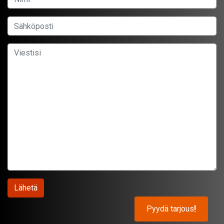
Pyydä tarjous
!