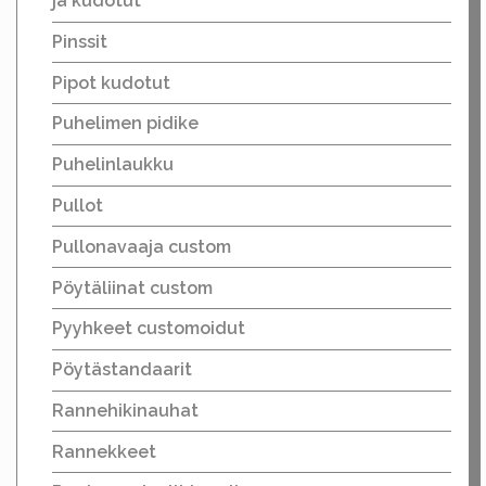
ja kudotut
Pinssit
Pipot kudotut
Puhelimen pidike
Puhelinlaukku
Pullot
Pullonavaaja custom
Pöytäliinat custom
Pyyhkeet customoidut
Pöytästandaarit
Rannehikinauhat
Rannekkeet