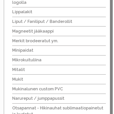
logolla
Lippalakit
Liput / Faniliput / Banderollit
Magneetit jääkaappi
Merkit brodeeratut ym.
Minipaidat
Mikrokuituliina
Mitalit
Mukit
Mukinalunen custom PVC
Narureput / jumppapussit
Otsapannat - Hikinauhat sublimaatiopainetut