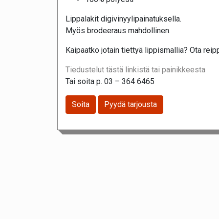
Lippalakit digivinyylipainatuksella.
Myös brodeeraus mahdollinen.
Kaipaatko jotain tiettyä lippismallia? Ota re
Tiedustelut tästä linkistä tai painikkeesta
Tai soita p. 03 – 364 6465
Soita
Pyydä tarjousta