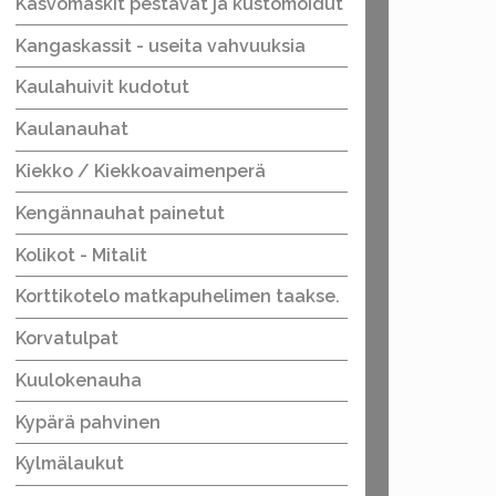
Kasvomaskit pestävät ja kustomoidut
Kangaskassit - useita vahvuuksia
Kaulahuivit kudotut
Kaulanauhat
Kiekko / Kiekkoavaimenperä
Kengännauhat painetut
Kolikot - Mitalit
Korttikotelo matkapuhelimen taakse.
Korvatulpat
Kuulokenauha
Kypärä pahvinen
Kylmälaukut