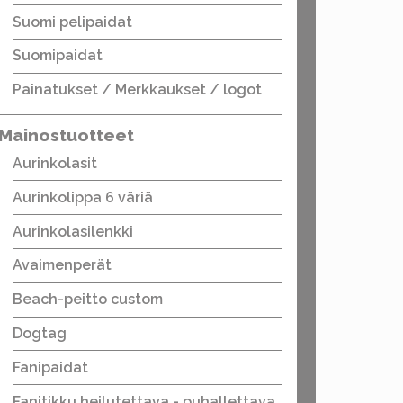
Suomi pelipaidat
Suomipaidat
Painatukset / Merkkaukset / logot
Mainostuotteet
Aurinkolasit
Aurinkolippa 6 väriä
Aurinkolasilenkki
Avaimenperät
Beach-peitto custom
Dogtag
Fanipaidat
Fanitikku heilutettava - puhallettava