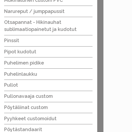
Mukinalunen custom PVC
Narureput / jumppapussit
Otsapannat - Hikinauhat
sublimaatiopainetut ja kudotut
Pinssit
Pipot kudotut
Puhelimen pidike
Puhelinlaukku
Pullot
Pullonavaaja custom
Pöytäliinat custom
Pyyhkeet customoidut
Pöytästandaarit