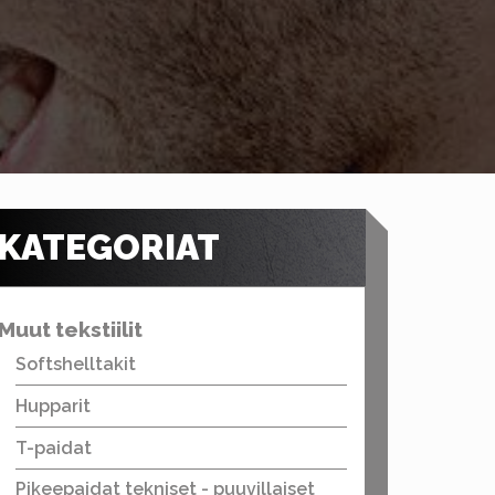
KATEGORIAT
Muut tekstiilit
Softshelltakit
Hupparit
T-paidat
Pikeepaidat tekniset - puuvillaiset