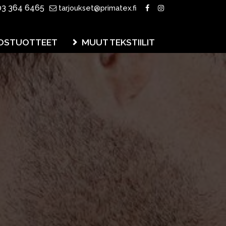
3 364 6465
tarjoukset@primatex.fi
OSTUOTTEET
MUUT TEKSTIILIT