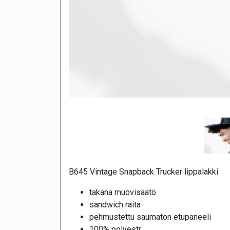
B645 Vintage Snapback Trucker lippalakki
takana muovisäätö
sandwich raita
pehmustettu saumaton etupaneeli
100% polyestr