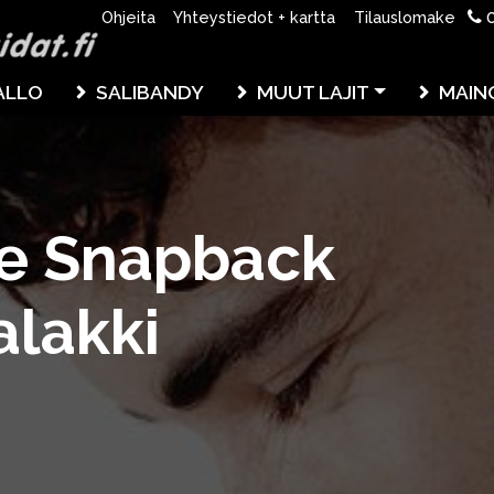
0
Ohjeita
Yhteystiedot + kartta
Tilauslomake
ALLO
SALIBANDY
MUUT LAJIT
MAIN
ge Snapback
alakki