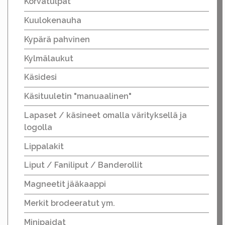
Korvatulpat
Kuulokenauha
Kypärä pahvinen
Kylmälaukut
Käsidesi
Käsituuletin "manuaalinen"
Lapaset / käsineet omalla värityksellä ja
logolla
Lippalakit
Liput / Faniliput / Banderollit
Magneetit jääkaappi
Merkit brodeeratut ym.
Minipaidat