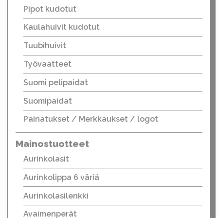
Pipot kudotut
Kaulahuivit kudotut
Tuubihuivit
Työvaatteet
Suomi pelipaidat
Suomipaidat
Painatukset / Merkkaukset / logot
Mainostuotteet
Aurinkolasit
Aurinkolippa 6 väriä
Aurinkolasilenkki
Avaimenperät