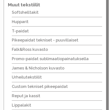
Muut tekstiilit
Softshelltakit
Hupparit
T-paidat
Pikeepaidat tekniset - puuvillaiset
Falk&Ross kuvasto
Promo-paidat sublimaatiopainatuksella
James & Nicholson kuvasto
Urheilutekstiilit
Custom tekniset pikeepaidat
Reput ja kassit
Lippalakit