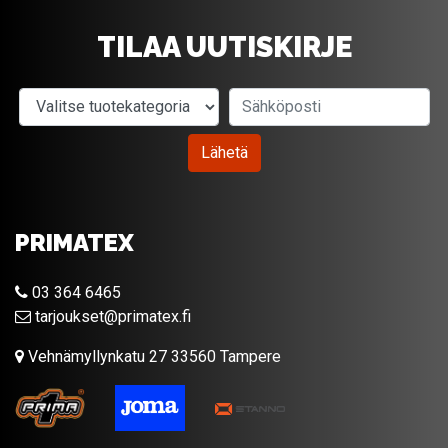
TILAA UUTISKIRJE
Valitse tuotekategoria
Sähköposti
Lähetä
PRIMATEX
03 364 6465
tarjoukset@primatex.fi
Vehnämyllynkatu 27 33560 Tampere