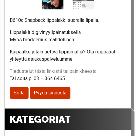
B610c Snapback lippalakki suoralla lipalla.
Lippalakit digivinyylipainatuksella.
Myös brodeeraus mahdollinen.
Kaipaatko jotain tiettyä lippismallia? Ota reippaasti
yhteyttä asiakaspalveluumme.
Tiedustelut tästä linkistä tai painikkeesta
Tai soita p. 03 – 364 6465
Soita
Pyydä tarjousta
KATEGORIAT