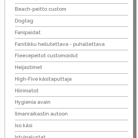
Beach-peitto custom
Dogtag
Fanipaidat
Fanitikku heilutettava - puhallettava
Fleecepeitot customoidut
Heijastimet
High-Five käsitaputtaja
Hiirimatot
Hygienia avain
Ilmanraikastin autoon
Iso käsi
Istuinalustat