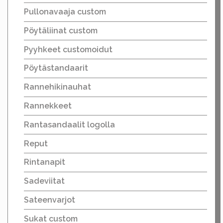
Pullonavaaja custom
Pöytäliinat custom
Pyyhkeet customoidut
Pöytästandaarit
Rannehikinauhat
Rannekkeet
Rantasandaalit logolla
Reput
Rintanapit
Sadeviitat
Sateenvarjot
Sukat custom