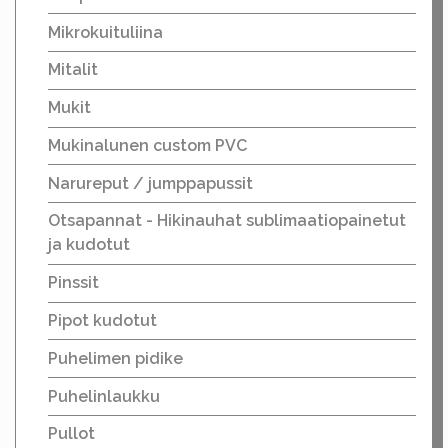
Mikrokuituliina
Mitalit
Mukit
Mukinalunen custom PVC
Narureput / jumppapussit
Otsapannat - Hikinauhat sublimaatiopainetut
ja kudotut
Pinssit
Pipot kudotut
Puhelimen pidike
Puhelinlaukku
Pullot