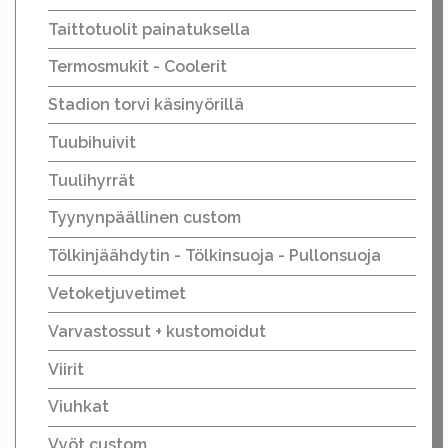
Taittotuolit painatuksella
Termosmukit - Coolerit
Stadion torvi käsinyörillä
Tuubihuivit
Tuulihyrrät
Tyynynpäällinen custom
Tölkinjäähdytin - Tölkinsuoja - Pullonsuoja
Vetoketjuvetimet
Varvastossut + kustomoidut
Viirit
Viuhkat
Vyöt custom