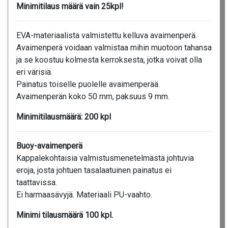
Minimitilaus määrä vain 25kpl!
EVA-materiaalista valmistettu kelluva avaimenperä.
Avaimenperä voidaan valmistaa mihin muotoon tahansa
ja se koostuu kolmesta kerroksesta, jotka voivat olla
eri värisiä.
Painatus toiselle puolelle avaimenperää.
Avaimenperän koko 50 mm, paksuus 9 mm.
Minimitilausmäärä:
200 kpl
Buoy-avaimenperä
Kappalekohtaisia valmistusmenetelmästä johtuvia
eroja, josta johtuen tasalaatuinen painatus ei
taattavissa.
Ei harmaasävyjä. Materiaali PU-vaahto.
Minimi tilausmäärä 100 kpl.