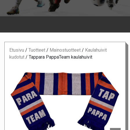
Etusivu
/
Tuotteet
/
Mainostuotteet
/
Kaulahuivit
kudotut
/
Tappara PappaTeam kaulahuivit