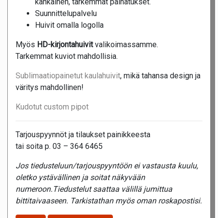
kankainen, tarkemmat painatukset.
Suunnittelupalvelu
Huivit omalla logolla
Myös
HD-kirjontahuivit
valikoimassamme.
Tarkemmat kuviot mahdollisia.
Sublimaatiopainetut kaulahuivit
, mikä tahansa design ja
väritys mahdollinen!
Kudotut custom pipot
Tarjouspyynnöt ja tilaukset painikkeesta
tai soita p. 03 – 364 6465
Jos tiedusteluun/tarjouspyyntöön ei vastausta kuulu,
oletko ystävällinen ja soitat näkyvään
numeroon.Tiedustelut saattaa välillä jumittua
bittitaivaaseen. Tarkistathan myös oman roskapostisi.