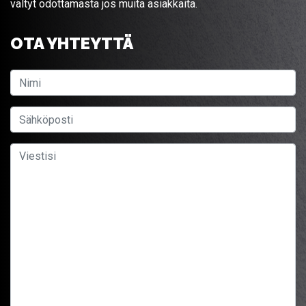
vältyt odottamasta jos muita asiakkaita.
OTA YHTEYTTÄ