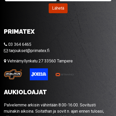
Lähetä
PRIMATEX
03 364 6465
tarjoukset@primatex.fi
Vehnämyllynkatu 27 33560 Tampere
AUKIOLOAJAT
Palvelemme arkisin vähintään 8.00-16.00. Sovitusti
muinakin aikoina. Soitathan ja sovit n. ajan ennen tuloasi,