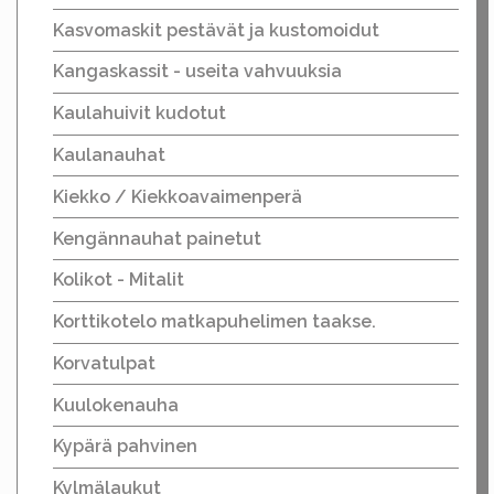
Kasvomaskit pestävät ja kustomoidut
Kangaskassit - useita vahvuuksia
Kaulahuivit kudotut
Kaulanauhat
Kiekko / Kiekkoavaimenperä
Kengännauhat painetut
Kolikot - Mitalit
Korttikotelo matkapuhelimen taakse.
Korvatulpat
Kuulokenauha
Kypärä pahvinen
Kylmälaukut