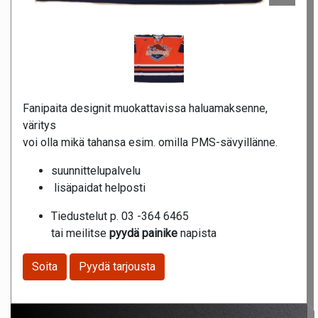
Fanipaita designit muokattavissa haluamaksenne,
väritys
voi olla mikä tahansa esim. omilla PMS-sävyillänne.
suunnittelupalvelu
lisäpaidat helposti
Tiedustelut p. 03 -364 6465
tai meilitse
pyydä painike
napista
Soita
Pyydä tarjousta