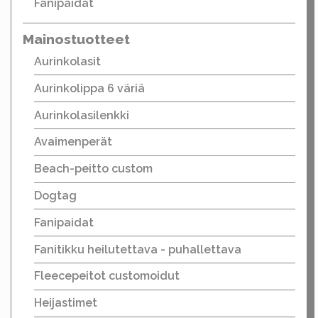
Fanipaidat
Mainostuotteet
Aurinkolasit
Aurinkolippa 6 väriä
Aurinkolasilenkki
Avaimenperät
Beach-peitto custom
Dogtag
Fanipaidat
Fanitikku heilutettava - puhallettava
Fleecepeitot customoidut
Heijastimet