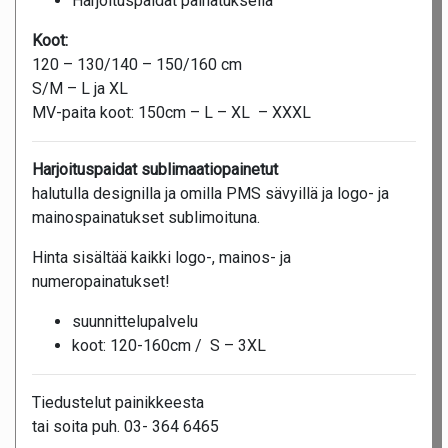
Harjoituspaidat painatuksella
Koot:
120 – 130/140 – 150/160 cm
S/M – L ja XL
MV-paita koot: 150cm – L – XL – XXXL
Harjoituspaidat sublimaatiopainetut
halutulla designilla ja omilla PMS sävyillä ja logo- ja
mainospainatukset sublimoituna.
Hinta sisältää kaikki logo-, mainos- ja
numeropainatukset!
suunnittelupalvelu
koot: 120-160cm / S – 3XL
Tiedustelut painikkeesta
tai soita puh. 03- 364 6465