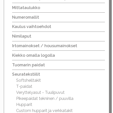
Mittataulukko
Numeromallit
Kaulus vaihtoehdot
Nimilaput
Irtomainokset / housumainokset
Kiekko omalla logolla
Tuomarin paidat
Seuratekstiilit
Softshelltakit
T-paidat
Veryttelyasut - Tuulipuvut
Pikeepaidat tekninen / puuvilla
Hupparit
Custom hupparit ja verkkatakit