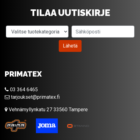
TILAA UUTISKIRJE
Valitse tuotekategoria
Sähköposti
Lähetä
PRIMATEX
03 364 6465
tarjoukset@primatex.fi
Vehnämyllynkatu 27 33560 Tampere