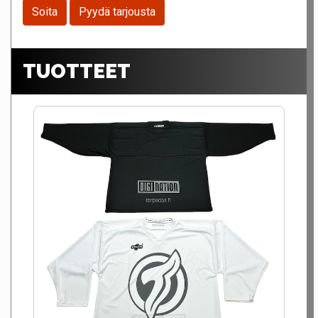
Soita
Pyydä tarjousta
TUOTTEET