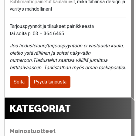
Sublimaatiopainetut kaulahuivit
, mikä tahansa design ja
väritys mahdollinen!
Tarjouspyynnöt ja tilaukset painikkeesta
tai soita p. 03 – 364 6465
Jos tiedusteluun/tarjouspyyntöön ei vastausta kuulu,
oletko ystävällinen ja soitat näkyvään
numeroon.Tiedustelut saattaa välillä jumittua
bittitaivaaseen. Tarkistathan myös oman roskapostisi.
Soita
Pyydä tarjousta
KATEGORIAT
Mainostuotteet