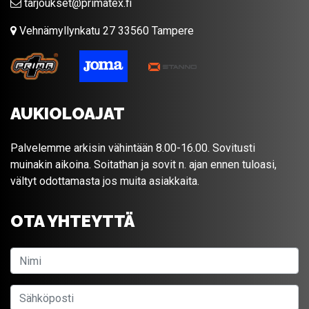
tarjoukset@primatex.fi
Vehnämyllynkatu 27 33560 Tampere
AUKIOLOAJAT
Palvelemme arkisin vähintään 8.00-16.00. Sovitusti
muinakin aikoina. Soitathan ja sovit n. ajan ennen tuloasi,
vältyt odottamasta jos muita asiakkaita.
OTA YHTEYTTÄ