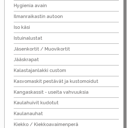
Hygienia avain
Ilmanraikastin autoon
Iso käsi
Istuinalustat
Jäsenkortit / Muovikortit
Jääskrapat
Kalastajanlakki custom
Kasvomaskit pestävät ja kustomoidut
Kangaskassit - useita vahvuuksia
Kaulahuivit kudotut
Kaulanauhat
Kiekko / Kiekkoavaimenperä