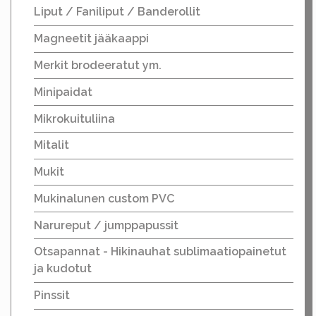
Liput / Faniliput / Banderollit
Magneetit jääkaappi
Merkit brodeeratut ym.
Minipaidat
Mikrokuituliina
Mitalit
Mukit
Mukinalunen custom PVC
Narureput / jumppapussit
Otsapannat - Hikinauhat sublimaatiopainetut
ja kudotut
Pinssit