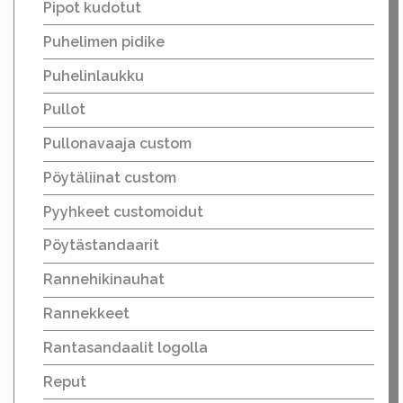
Pipot kudotut
Puhelimen pidike
Puhelinlaukku
Pullot
Pullonavaaja custom
Pöytäliinat custom
Pyyhkeet customoidut
Pöytästandaarit
Rannehikinauhat
Rannekkeet
Rantasandaalit logolla
Reput