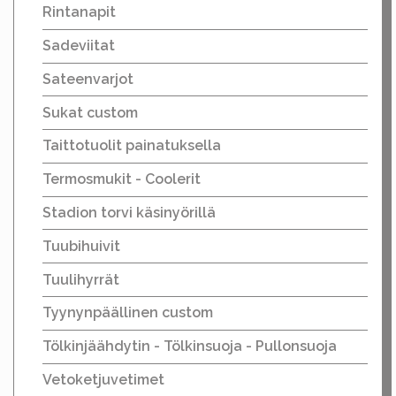
Rintanapit
Sadeviitat
Sateenvarjot
Sukat custom
Taittotuolit painatuksella
Termosmukit - Coolerit
Stadion torvi käsinyörillä
Tuubihuivit
Tuulihyrrät
Tyynynpäällinen custom
Tölkinjäähdytin - Tölkinsuoja - Pullonsuoja
Vetoketjuvetimet