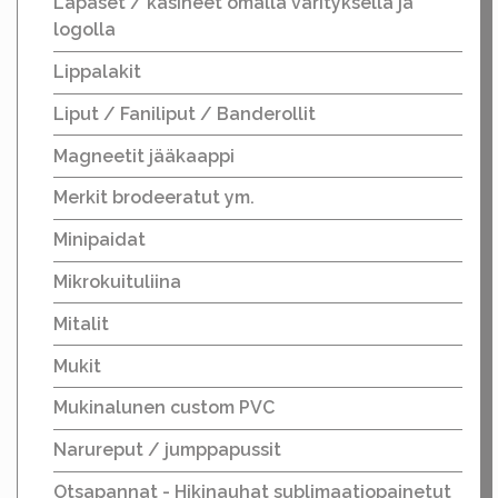
Lapaset / käsineet omalla värityksellä ja
logolla
Lippalakit
Liput / Faniliput / Banderollit
Magneetit jääkaappi
Merkit brodeeratut ym.
Minipaidat
Mikrokuituliina
Mitalit
Mukit
Mukinalunen custom PVC
Narureput / jumppapussit
Otsapannat - Hikinauhat sublimaatiopainetut