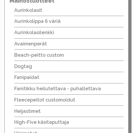
Mainostuotteet
Aurinkolasit
Aurinkolippa 6 väriä
Aurinkolasilenkki
Avaimenperät
Beach-peitto custom
Dogtag
Fanipaidat
Fanitikku heilutettava - puhallettava
Fleecepeitot customoidut
Heijastimet
High-Five käsitaputtaja