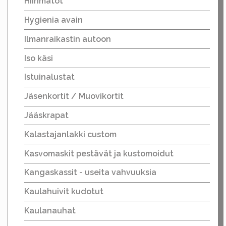
Hiirimatot
Hygienia avain
Ilmanraikastin autoon
Iso käsi
Istuinalustat
Jäsenkortit / Muovikortit
Jääskrapat
Kalastajanlakki custom
Kasvomaskit pestävät ja kustomoidut
Kangaskassit - useita vahvuuksia
Kaulahuivit kudotut
Kaulanauhat