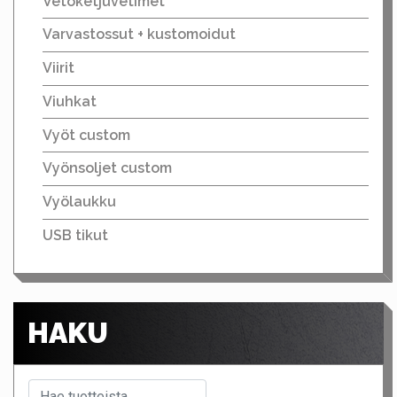
Vetoketjuvetimet
Varvastossut + kustomoidut
Viirit
Viuhkat
Vyöt custom
Vyönsoljet custom
Vyölaukku
USB tikut
HAKU