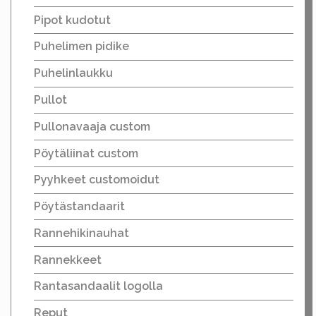
Pipot kudotut
Puhelimen pidike
Puhelinlaukku
Pullot
Pullonavaaja custom
Pöytäliinat custom
Pyyhkeet customoidut
Pöytästandaarit
Rannehikinauhat
Rannekkeet
Rantasandaalit logolla
Reput