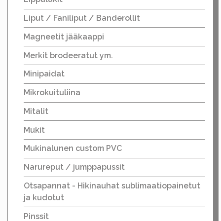
Liput / Faniliput / Banderollit
Magneetit jääkaappi
Merkit brodeeratut ym.
Minipaidat
Mikrokuituliina
Mitalit
Mukit
Mukinalunen custom PVC
Narureput / jumppapussit
Otsapannat - Hikinauhat sublimaatiopainetut
ja kudotut
Pinssit