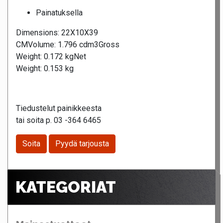
Painatuksella
Dimensions: 22X10X39
CM
Volume: 1.796 cdm3
Gross
Weight: 0.172 kg
Net
Weight: 0.153 kg
Tiedustelut painikkeesta
tai soita p. 03 -364 6465
Soita
Pyydä tarjousta
KATEGORIAT