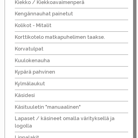
Kiekko / Kiekkoavaimenperä
Kengännauhat painetut
Kolikot - Mitalit
Korttikotelo matkapuhelimen taakse.
Korvatulpat
Kuulokenauha
Kypärä pahvinen
Kylmälaukut
Käsidesi
Käsituuletin "manuaalinen"
Lapaset / käsineet omalla värityksellä ja
logolla
Lippalakit