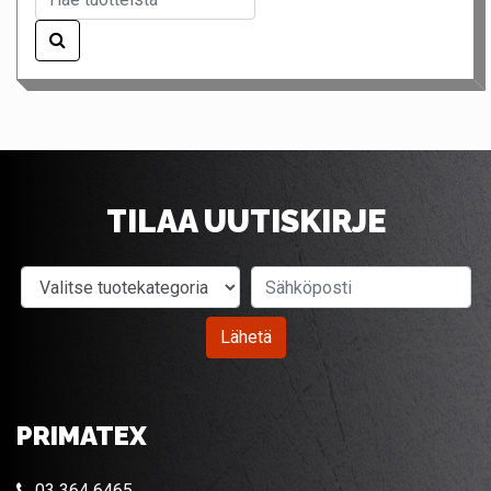
TILAA UUTISKIRJE
Valitse tuotekategoria
Sähköposti
Lähetä
PRIMATEX
03 364 6465