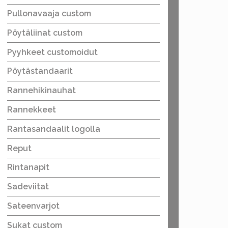
Pullonavaaja custom
Pöytäliinat custom
Pyyhkeet customoidut
Pöytästandaarit
Rannehikinauhat
Rannekkeet
Rantasandaalit logolla
Reput
Rintanapit
Sadeviitat
Sateenvarjot
Sukat custom