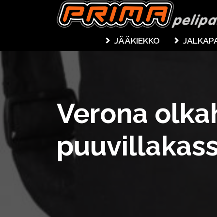
JÄÄKIEKKO
JALKAP
Verona olka
puuvillakass