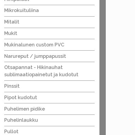
Mikrokuituliina
Mitalit
Mukit
Mukinalunen custom PVC
Narureput / jumppapussit
Otsapannat - Hikinauhat
sublimaatiopainetut ja kudotut
Pinssit
Pipot kudotut
Puhelimen pidike
Puhelinlaukku
Pullot