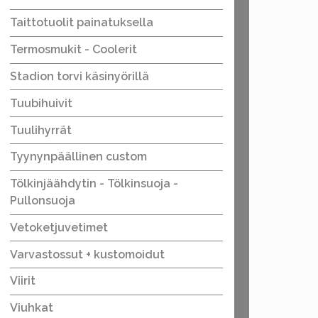
Taittotuolit painatuksella
Termosmukit - Coolerit
Stadion torvi käsinyörillä
Tuubihuivit
Tuulihyrrät
Tyynynpäällinen custom
Tölkinjäähdytin - Tölkinsuoja -
Pullonsuoja
Vetoketjuvetimet
Varvastossut + kustomoidut
Viirit
Viuhkat