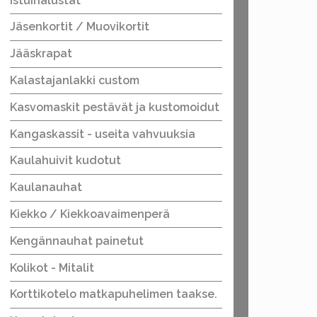
Istuinalustat
Jäsenkortit / Muovikortit
Jääskrapat
Kalastajanlakki custom
Kasvomaskit pestävät ja kustomoidut
Kangaskassit - useita vahvuuksia
Kaulahuivit kudotut
Kaulanauhat
Kiekko / Kiekkoavaimenperä
Kengännauhat painetut
Kolikot - Mitalit
Korttikotelo matkapuhelimen taakse.