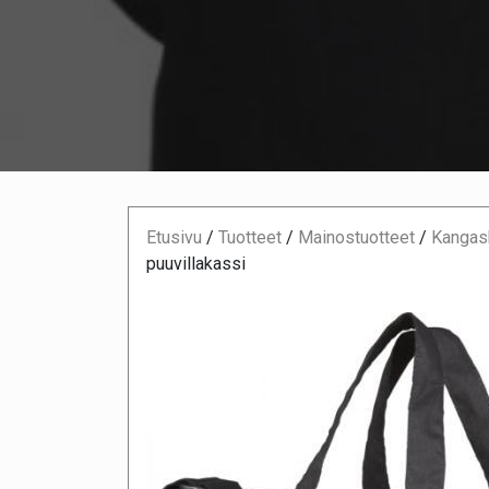
Etusivu
/
Tuotteet
/
Mainostuotteet
/
Kangask
puuvillakassi