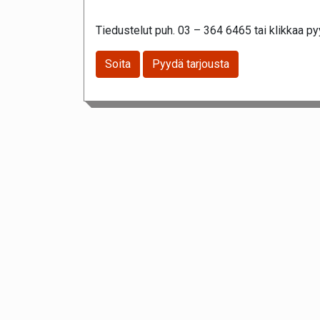
Tiedustelut puh. 03 – 364 6465 tai klikkaa pyy
Soita
Pyydä tarjousta