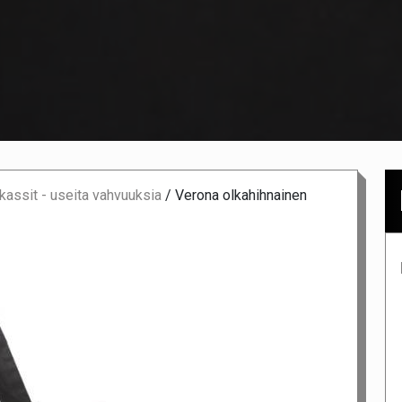
assit - useita vahvuuksia
/
Verona olkahihnainen