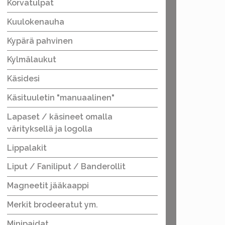
Korvatulpat
Kuulokenauha
Kypärä pahvinen
Kylmälaukut
Käsidesi
Käsituuletin "manuaalinen"
Lapaset / käsineet omalla
värityksellä ja logolla
Lippalakit
Liput / Faniliput / Banderollit
Magneetit jääkaappi
Merkit brodeeratut ym.
Minipaidat