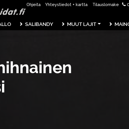
0
Ohjeita
Yhteystiedot + kartta
Tilauslomake
ALLO
SALIBANDY
MUUT LAJIT
MAIN
hihnainen
i