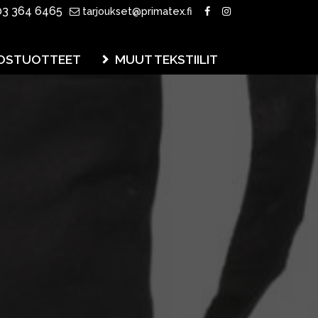
3 364 6465
tarjoukset@primatex.fi
OSTUOTTEET
MUUT TEKSTIILIT