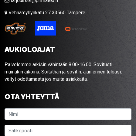
tarjoukset@primatex.fi
Vehnämyllynkatu 27 33560 Tampere
AUKIOLOAJAT
Palvelemme arkisin vähintään 8.00-16.00. Sovitusti
muinakin aikoina. Soitathan ja sovit n. ajan ennen tuloasi,
vältyt odottamasta jos muita asiakkaita.
OTA YHTEYTTÄ