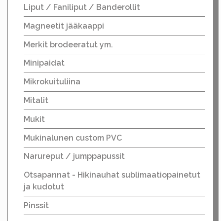
Liput / Faniliput / Banderollit
Magneetit jääkaappi
Merkit brodeeratut ym.
Minipaidat
Mikrokuituliina
Mitalit
Mukit
Mukinalunen custom PVC
Narureput / jumppapussit
Otsapannat - Hikinauhat sublimaatiopainetut
ja kudotut
Pinssit