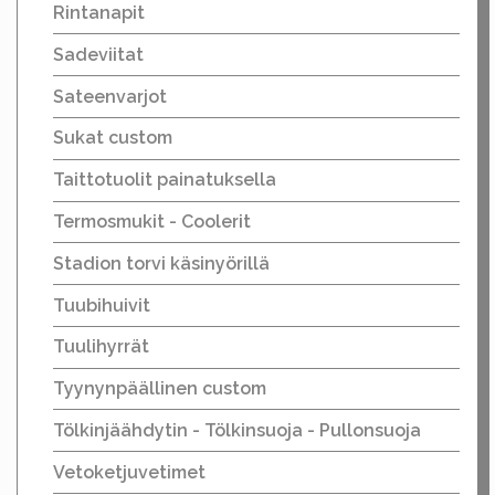
Rintanapit
Sadeviitat
Sateenvarjot
Sukat custom
Taittotuolit painatuksella
Termosmukit - Coolerit
Stadion torvi käsinyörillä
Tuubihuivit
Tuulihyrrät
Tyynynpäällinen custom
Tölkinjäähdytin - Tölkinsuoja - Pullonsuoja
Vetoketjuvetimet