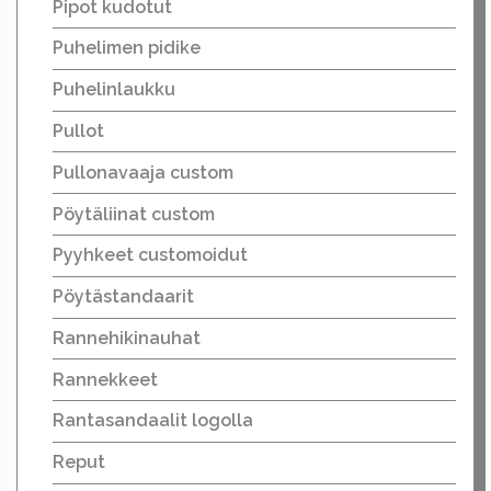
Pipot kudotut
Puhelimen pidike
Puhelinlaukku
Pullot
Pullonavaaja custom
Pöytäliinat custom
Pyyhkeet customoidut
Pöytästandaarit
Rannehikinauhat
Rannekkeet
Rantasandaalit logolla
Reput