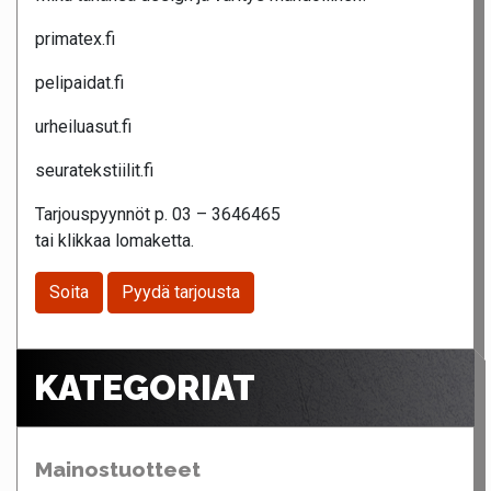
primatex.fi
pelipaidat.fi
urheiluasut.fi
seuratekstiilit.fi
Tarjouspyynnöt p. 03 – 3646465
tai klikkaa lomaketta.
Soita
Pyydä tarjousta
KATEGORIAT
Mainostuotteet