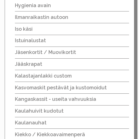
Hygienia avain
Ilmanraikastin autoon
Iso käsi
Istuinalustat
Jäsenkortit / Muovikortit
Jääskrapat
Kalastajanlakki custom
Kasvomaskit pestävät ja kustomoidut
Kangaskassit - useita vahvuuksia
Kaulahuivit kudotut
Kaulanauhat
Kiekko / Kiekkoavaimenperä