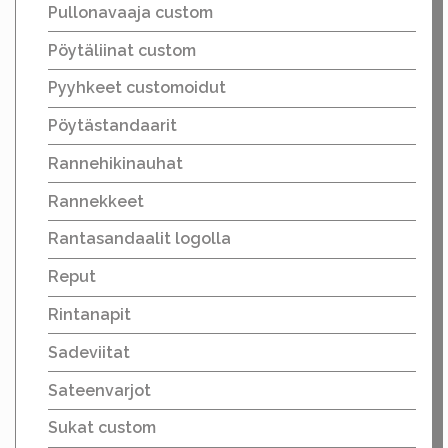
Pullonavaaja custom
Pöytäliinat custom
Pyyhkeet customoidut
Pöytästandaarit
Rannehikinauhat
Rannekkeet
Rantasandaalit logolla
Reput
Rintanapit
Sadeviitat
Sateenvarjot
Sukat custom