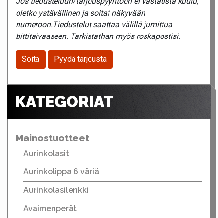
Jos tiedusteluun/tarjouspyyntöön ei vastausta kuulu,
oletko ystävällinen ja soitat näkyvään
numeroon.Tiedustelut saattaa välillä jumittua
bittitaivaaseen. Tarkistathan myös roskapostisi.
Soita
Pyydä tarjousta
KATEGORIAT
Mainostuotteet
Aurinkolasit
Aurinkolippa 6 väriä
Aurinkolasilenkki
Avaimenperät