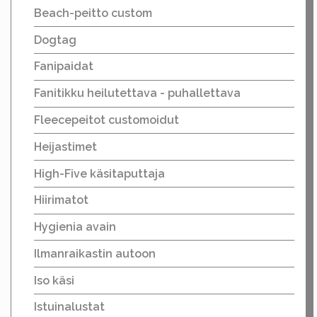
Beach-peitto custom
Dogtag
Fanipaidat
Fanitikku heilutettava - puhallettava
Fleecepeitot customoidut
Heijastimet
High-Five käsitaputtaja
Hiirimatot
Hygienia avain
Ilmanraikastin autoon
Iso käsi
Istuinalustat