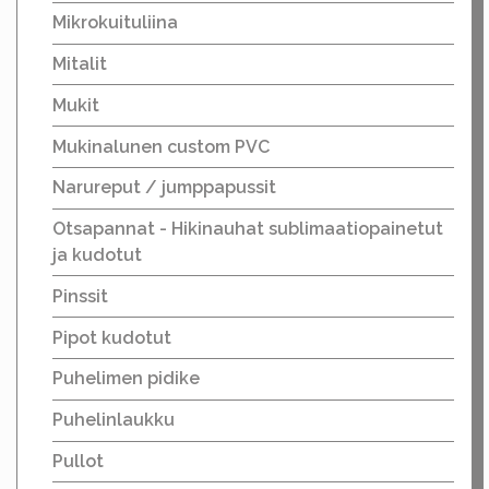
Mikrokuituliina
Mitalit
Mukit
Mukinalunen custom PVC
Narureput / jumppapussit
Otsapannat - Hikinauhat sublimaatiopainetut
ja kudotut
Pinssit
Pipot kudotut
Puhelimen pidike
Puhelinlaukku
Pullot