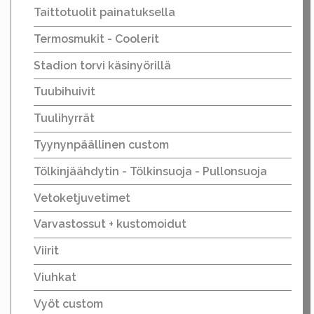
Taittotuolit painatuksella
Termosmukit - Coolerit
Stadion torvi käsinyörillä
Tuubihuivit
Tuulihyrrät
Tyynynpäällinen custom
Tölkinjäähdytin - Tölkinsuoja - Pullonsuoja
Vetoketjuvetimet
Varvastossut + kustomoidut
Viirit
Viuhkat
Vyöt custom