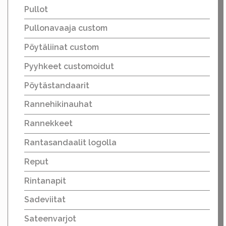
Pullot
Pullonavaaja custom
Pöytäliinat custom
Pyyhkeet customoidut
Pöytästandaarit
Rannehikinauhat
Rannekkeet
Rantasandaalit logolla
Reput
Rintanapit
Sadeviitat
Sateenvarjot