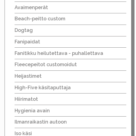
Avaimenperät
Beach-peitto custom
Dogtag
Fanipaidat
Fanitikku heilutettava - puhallettava
Fleecepeitot customoidut
Heijastimet
High-Five käsitaputtaja
Hiirimatot
Hygienia avain
Ilmanraikastin autoon
Iso käsi