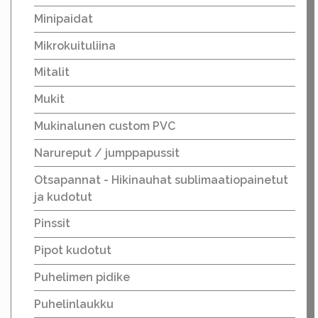
Minipaidat
Mikrokuituliina
Mitalit
Mukit
Mukinalunen custom PVC
Narureput / jumppapussit
Otsapannat - Hikinauhat sublimaatiopainetut
ja kudotut
Pinssit
Pipot kudotut
Puhelimen pidike
Puhelinlaukku