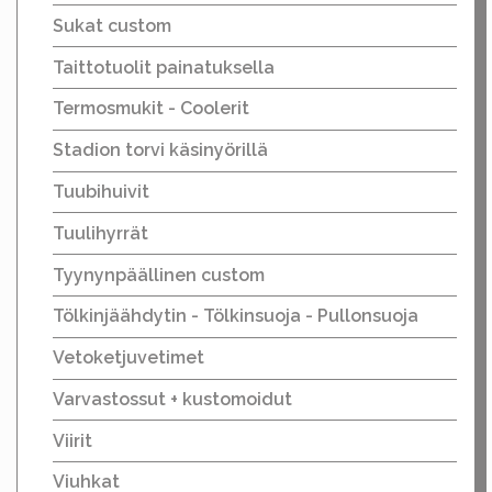
Sukat custom
Taittotuolit painatuksella
Termosmukit - Coolerit
Stadion torvi käsinyörillä
Tuubihuivit
Tuulihyrrät
Tyynynpäällinen custom
Tölkinjäähdytin - Tölkinsuoja - Pullonsuoja
Vetoketjuvetimet
Varvastossut + kustomoidut
Viirit
Viuhkat