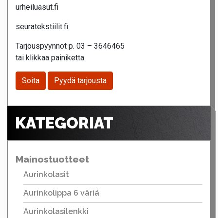
urheiluasut.fi
seuratekstiilit.fi
Tarjouspyynnöt p. 03 – 3646465
tai klikkaa painiketta.
Soita
Pyydä tarjousta
KATEGORIAT
Mainostuotteet
Aurinkolasit
Aurinkolippa 6 väriä
Aurinkolasilenkki