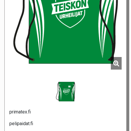
primatex.fi
pelipaidat.fi