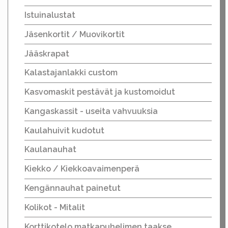
Istuinalustat
Jäsenkortit / Muovikortit
Jääskrapat
Kalastajanlakki custom
Kasvomaskit pestävät ja kustomoidut
Kangaskassit - useita vahvuuksia
Kaulahuivit kudotut
Kaulanauhat
Kiekko / Kiekkoavaimenperä
Kengännauhat painetut
Kolikot - Mitalit
Korttikotelo matkapuhelimen taakse.