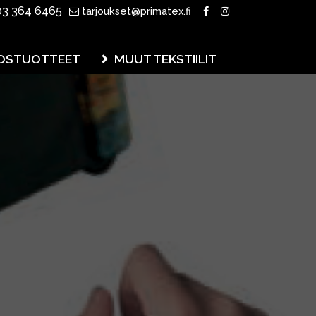
3 364 6465
tarjoukset@primatex.fi
OSTUOTTEET
MUUT TEKSTIILIT