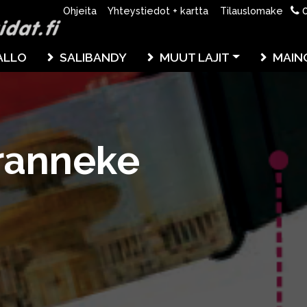
0
Ohjeita
Yhteystiedot + kartta
Tilauslomake
ALLO
SALIBANDY
MUUT LAJIT
MAIN
ranneke